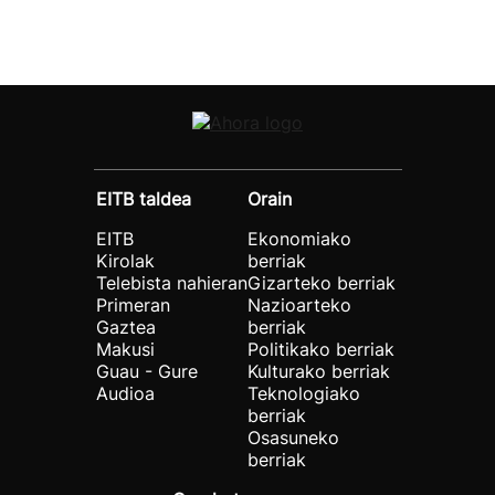
EITB taldea
Orain
EITB
Ekonomiako
Kirolak
berriak
Telebista nahieran
Gizarteko berriak
Primeran
Nazioarteko
Gaztea
berriak
Makusi
Politikako berriak
Guau - Gure
Kulturako berriak
Audioa
Teknologiako
berriak
Osasuneko
berriak