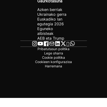
Gaurkotasuna
Azken berriak
Ukrainako gerra
Euskadiko lan
egutegia 2026
Eguneko
albisteak
AEB eta Trump
Pribatutasun politika
Lege oharra
Cookie politika
Cookieen konfigurazioa
Harremana