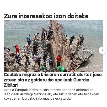
Zure interesekoa izan daiteke
Ceutako migrazio krisiaren aurretik alertak jaso
zituen ala ez galdetu dio epaileak Guardia
Zibilari
Iustitia Europak jarritako salaketaren ondorioz abiarazi ditu
izapideak Auzitegi Nazionalak, eta bizi direnen eta hildakoen
kokapenari buruzko informazioa eskatu du.