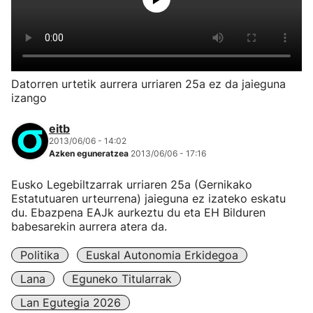
Datorren urtetik aurrera urriaren 25a ez da jaieguna
izango
eitb
2013/06/06 - 14:02
Azken eguneratzea
2013/06/06 - 17:16
Eusko Legebiltzarrak urriaren 25a (Gernikako
Estatutuaren urteurrena) jaieguna ez izateko eskatu
du. Ebazpena EAJk aurkeztu du eta EH Bilduren
babesarekin aurrera atera da.
Politika
Euskal Autonomia Erkidegoa
Lana
Eguneko Titularrak
Lan Egutegia 2026