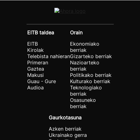
EITB taldea
Orain
EITB
Ekonomiako
Kirolak
berriak
Telebista nahieran
Gizarteko berriak
Primeran
Nazioarteko
Gaztea
berriak
Makusi
Politikako berriak
Guau - Gure
Kulturako berriak
Audioa
Teknologiako
berriak
Osasuneko
berriak
Gaurkotasuna
Azken berriak
Ukrainako gerra