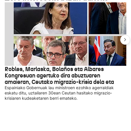
Robles, Marlaska, Bolaños eta Albares
Kongresuan agertuko dira abuztuaren
amaieran, Ceutako migrazio-krisia dela eta
Espainiako Gobernuak lau ministroen ezohiko agerraldiak
eskatu ditu, uztailaren 30ean Ceutan hasitako migrazio-
krisiaren kudeaketaren berri emateko.