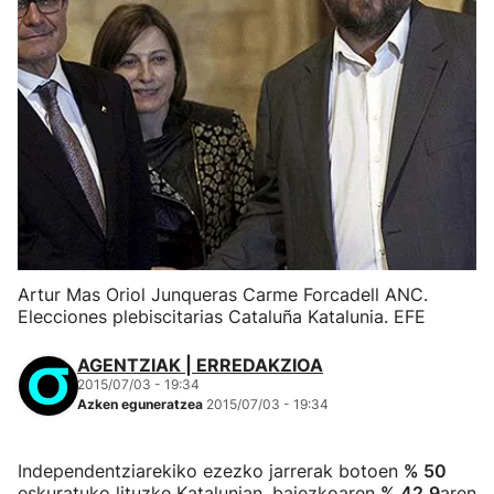
Artur Mas Oriol Junqueras Carme Forcadell ANC.
Elecciones plebiscitarias Cataluña Katalunia. EFE
AGENTZIAK | ERREDAKZIOA
2015/07/03 - 19:34
Azken eguneratzea
2015/07/03 - 19:34
Independentziarekiko ezezko jarrerak botoen
% 50
eskuratuko lituzke Katalunian, baiezkoaren
% 42,9
aren