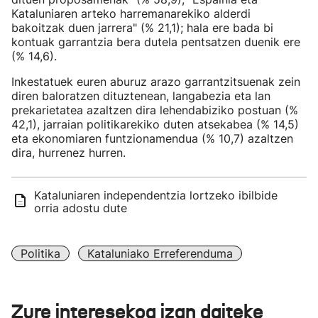
Kataluniaren arteko harremanarekiko alderdi
bakoitzak duen jarrera" (% 21,1); hala ere bada bi
kontuak garrantzia bera dutela pentsatzen duenik ere
(% 14,6).
Inkestatuek euren aburuz arazo garrantzitsuenak zein
diren baloratzen dituztenean, langabezia eta lan
prekarietatea azaltzen dira lehendabiziko postuan (%
42,1), jarraian politikarekiko duten atsekabea (% 14,5)
eta ekonomiaren funtzionamendua (% 10,7) azaltzen
dira, hurrenez hurren.
Kataluniaren independentzia lortzeko ibilbide
orria adostu dute
Politika
Kataluniako Erreferenduma
Zure interesekoa izan daiteke