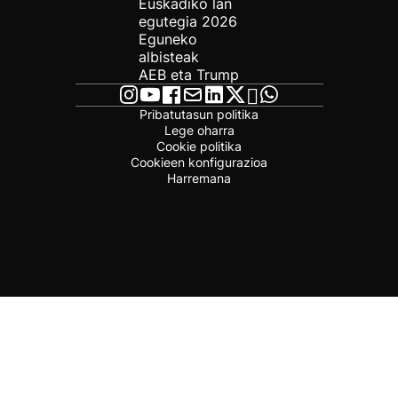
Euskadiko lan
egutegia 2026
Eguneko
albisteak
AEB eta Trump
Pribatutasun politika
Lege oharra
Cookie politika
Cookieen konfigurazioa
Harremana