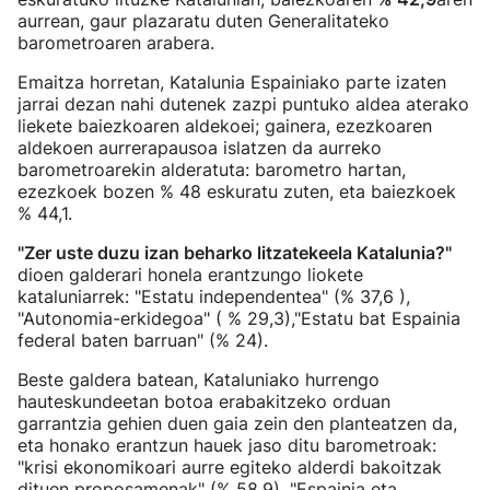
aurrean, gaur plazaratu duten Generalitateko
barometroaren arabera.
Emaitza horretan, Katalunia Espainiako parte izaten
jarrai dezan nahi dutenek zazpi puntuko aldea aterako
liekete baiezkoaren aldekoei; gainera, ezezkoaren
aldekoen aurrerapausoa islatzen da aurreko
barometroarekin alderatuta: barometro hartan,
ezezkoek bozen % 48 eskuratu zuten, eta baiezkoek
% 44,1.
"Zer uste duzu izan beharko litzatekeela Katalunia?"
dioen galderari honela erantzungo liokete
kataluniarrek: "Estatu independentea" (% 37,6 ),
"Autonomia-erkidegoa" ( % 29,3),"Estatu bat Espainia
federal baten barruan" (% 24).
Beste galdera batean, Kataluniako hurrengo
hauteskundeetan botoa erabakitzeko orduan
garrantzia gehien duen gaia zein den planteatzen da,
eta honako erantzun hauek jaso ditu barometroak:
"krisi ekonomikoari aurre egiteko alderdi bakoitzak
dituen proposamenak" (% 58,9), "Espainia eta