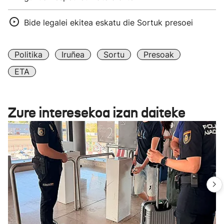
Bide legalei ekitea eskatu die Sortuk presoei
Politika
Iruñea
Sortu
Presoak
ETA
Zure interesekoa izan daiteke