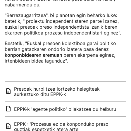
nabarmendu du.
"Berrezaugarritzea", bi planotan egin beharko luke:
batetik, " proiektu independentistaren parte izanez,
euskal presoak preso independentista izanik beren
ekarpen politikoa prozesu independentistari eginez".
Bestetik, "Euskal presoen kolektiboa garai politiko
berrian gatazkaren ondorio izatera pasa denez
konponbidearen eremuan
beren ekarpena eginez,
irtenbideen bidea lagunduz".
Presoak hurbiltzea lortzeko helegiteak
aurkeztuko ditu EPPK-k
EPPK-k 'agente politiko' bilakatzea du helburu
EPPK : 'Prozesua ez da konponduko preso
guztiak espetxetik atera arte'