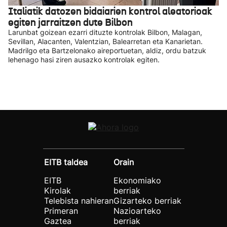
Italiatik datozen bidaiarien kontrol aleatorioak
egiten jarraitzen dute Bilbon
Larunbat goizean ezarri dituzte kontrolak Bilbon, Malagan,
Sevillan, Alacanten, Valentzian, Balearretan eta Kanarietan.
Madrilgo eta Bartzelonako aireportuetan, aldiz, ordu batzuk
lehenago hasi ziren ausazko kontrolak egiten.
EITB taldea
Orain
EITB
Ekonomiako
Kirolak
berriak
Telebista nahieran
Gizarteko berriak
Primeran
Nazioarteko
Gaztea
berriak