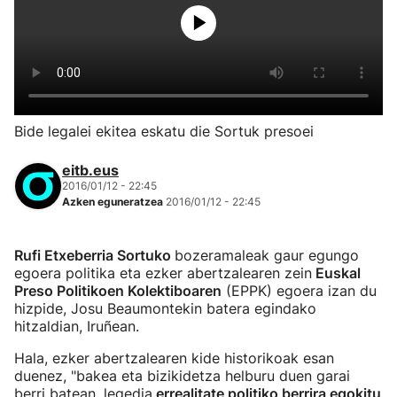
Bide legalei ekitea eskatu die Sortuk presoei
eitb.eus
2016/01/12 - 22:45
Azken eguneratzea
2016/01/12 - 22:45
Rufi Etxeberria Sortuko
bozeramaleak gaur egungo
egoera politika eta ezker abertzalearen zein
Euskal
Preso Politikoen Kolektiboaren
(EPPK) egoera izan du
hizpide, Josu Beaumontekin batera egindako
hitzaldian, Iruñean.
Hala, ezker abertzalearen kide historikoak esan
duenez, "bakea eta bizikidetza helburu duen garai
berri batean, legedia
errealitate politiko berrira egokitu