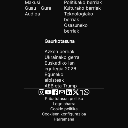
Makusi
Politikako berriak
Guau - Gure
Kulturako berriak
Audioa
Teknologiako
berriak
Osasuneko
berriak
Gaurkotasuna
Azken berriak
Ukrainako gerra
Euskadiko lan
egutegia 2026
Eguneko
albisteak
AEB eta Trump
Pribatutasun politika
Lege oharra
Cookie politika
Cookieen konfigurazioa
Harremana