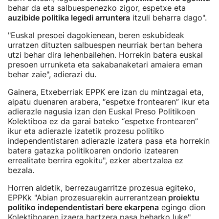
behar da eta salbuespenezko zigor, espetxe eta
auzibide politika legedi arruntera
itzuli beharra dago".
"Euskal presoei dagokienean, beren eskubideak
urratzen dituzten salbuespen neurriak bertan behera
utzi behar dira lehenbailehen. Horrekin batera euskal
presoen urrunketa eta sakabanaketari amaiera eman
behar zaie", adierazi du.
Gainera, Etxeberriak EPPK ere izan du mintzagai eta,
aipatu duenaren arabera, “espetxe frontearen” ikur eta
adierazle nagusia izan den Euskal Preso Politikoen
Kolektiboa ez da garai bateko “espetxe frontearen”
ikur eta adierazle izatetik prozesu politiko
independentistaren adierazle izatera pasa eta horrekin
batera gatazka politikoaren ondorio izatearen
errealitate berrira egokitu", ezker abertzalea ez
bezala.
Horren aldetik, berrezaugarritze prozesua egiteko,
EPPKk "Abian prozesuarekin aurrerantzean
proiektu
politiko independentistari bere ekarpena
egingo dion
Kolektiboaren izaera hartzera pasa beharko luke",