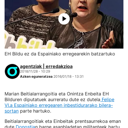
EH Bildu ez da Espainiako erregearekin batzartuko
agentziak | erredakzioa
2018/11/28 - 10:29
Azken eguneratzea
2016/01/18 - 13:31
Marian Beitialarrangoitia eta Onintza Enbeita EH
Bilduren diputatuek aurreratu dute ez dutela
Felipe
VI.a Espainiako erregearen inbestidurarako bilera-
sortan
parte hartuko.
Beitialarrangoitiak eta Einbeitak prentsaurrekoa eman
dute
Donostia
n barne asanbladetan militanteek hartu