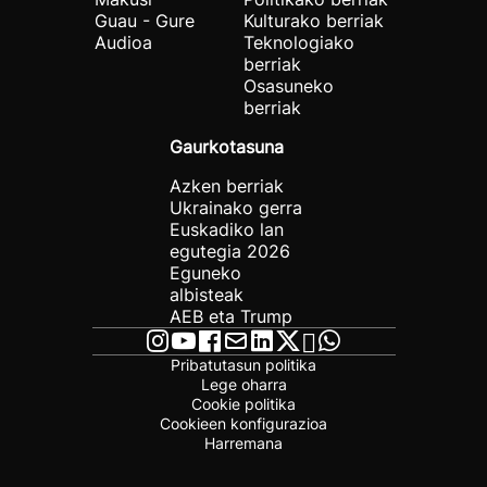
Guau - Gure
Kulturako berriak
Audioa
Teknologiako
berriak
Osasuneko
berriak
Gaurkotasuna
Azken berriak
Ukrainako gerra
Euskadiko lan
egutegia 2026
Eguneko
albisteak
AEB eta Trump
Pribatutasun politika
Lege oharra
Cookie politika
Cookieen konfigurazioa
Harremana