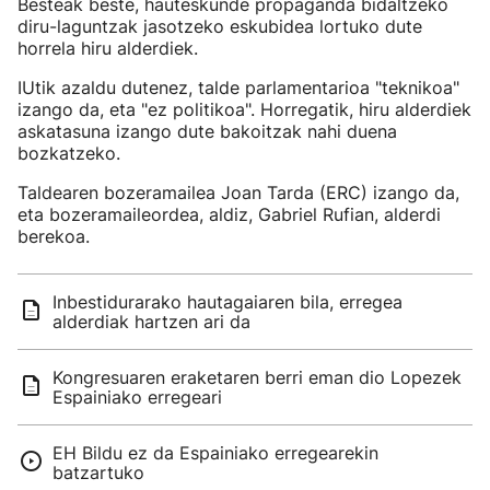
Besteak beste, hauteskunde propaganda bidaltzeko
diru-laguntzak jasotzeko eskubidea lortuko dute
horrela hiru alderdiek.
IUtik azaldu dutenez, talde parlamentarioa "teknikoa"
izango da, eta "ez politikoa". Horregatik, hiru alderdiek
askatasuna izango dute bakoitzak nahi duena
bozkatzeko.
Taldearen bozeramailea Joan Tarda (ERC) izango da,
eta bozeramaileordea, aldiz, Gabriel Rufian, alderdi
berekoa.
Inbestidurarako hautagaiaren bila, erregea
alderdiak hartzen ari da
Kongresuaren eraketaren berri eman dio Lopezek
Espainiako erregeari
EH Bildu ez da Espainiako erregearekin
batzartuko