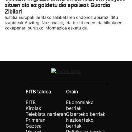
zituen ala ez galdetu dio epaileak Guardia
Zibilari
Iustitia Europak jarritako salaketaren ondorioz abiarazi ditu
izapideak Auzitegi Nazionalak, eta bizi direnen eta hildakoen
kokapenari buruzko informazioa eskatu du.
EITB taldea
Orain
EITB
Ekonomiako
Kirolak
berriak
Telebista nahieran
Gizarteko berriak
Primeran
Nazioarteko
Gaztea
berriak
Makusi
Politikako berriak