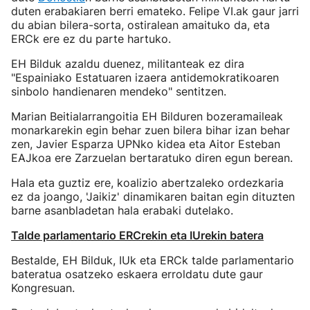
duten erabakiaren berri emateko. Felipe VI.ak gaur jarri
du abian bilera-sorta, ostiralean amaituko da, eta
ERCk ere ez du parte hartuko.
EH Bilduk azaldu duenez, militanteak ez dira
"Espainiako Estatuaren izaera antidemokratikoaren
sinbolo handienaren mendeko" sentitzen.
Marian Beitialarrangoitia EH Bilduren bozeramaileak
monarkarekin egin behar zuen bilera bihar izan behar
zen, Javier Esparza UPNko kidea eta Aitor Esteban
EAJkoa ere Zarzuelan bertaratuko diren egun berean.
Hala eta guztiz ere, koalizio abertzaleko ordezkaria
ez da joango, 'Jaikiz' dinamikaren baitan egin dituzten
barne asanbladetan hala erabaki dutelako.
Talde parlamentario ERCrekin eta IUrekin batera
Bestalde, EH Bilduk, IUk eta ERCk talde parlamentario
bateratua osatzeko eskaera erroldatu dute gaur
Kongresuan.