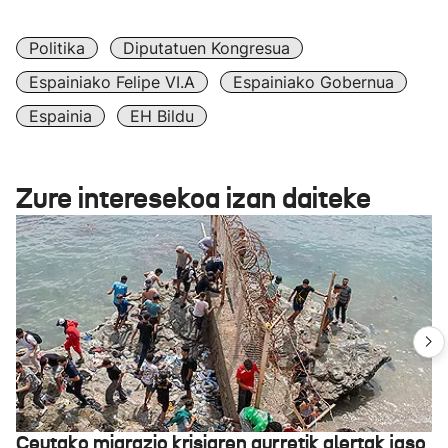
Politika
Diputatuen Kongresua
Espainiako Felipe VI.a
Espainiako Gobernua
Espainia
EH Bildu
Zure interesekoa izan daiteke
Ceutako migrazio krisiaren aurretik alertak jaso