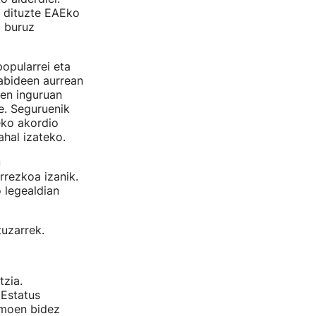
o dituzte EAEko
i buruz
opularrei eta
dabideen aurrean
nen inguruan
e. Seguruenik
eko akordio
ahal izateko.
u
rezkoa izanik.
 legealdian
uzarrek.
zia.
 Estatus
smoen bidez