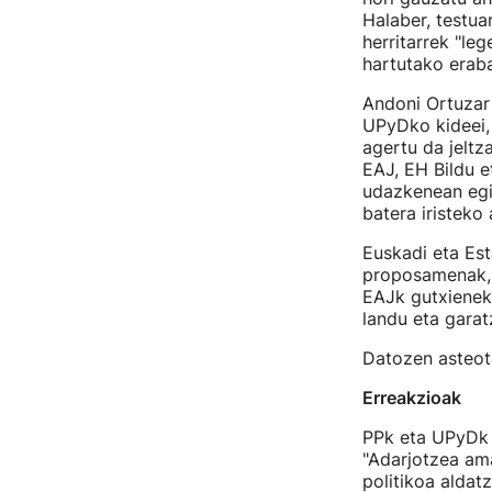
Halaber, testua
herritarrek "le
hartutako eraba
Andoni Ortuzar 
UPyDko kideei, 
agertu da jeltz
EAJ, EH Bildu 
udazkenean egi
batera iristeko
Euskadi eta Est
proposamenak, 
EAJk gutxieneko
landu eta garat
Datozen asteot
Erreakzioak
PPk eta UPyDk 
"Adarjotzea ama
politikoa alda