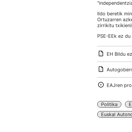
"independentzi
Ildo beretik mi
Ortuzarren azke
zirrikitu txikie
PSE-EEk ez du h
EH Bildu e
Autogobern
EAJren pro
Politika
E
Euskal Auton