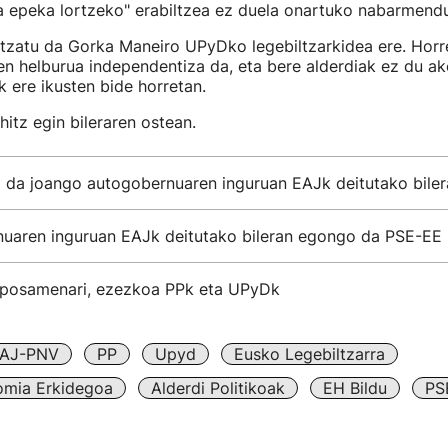
a epeka lortzeko" erabiltzea ez duela onartuko nabarmendu
ntzatu da Gorka Maneiro UPyDko legebiltzarkidea ere. Horre
n helburua independentiza da, eta bere alderdiak ez du a
nik ere ikusten bide horretan.
itz egin bileraren ostean.
z da joango autogobernuaren inguruan EAJk deitutako biler
uaren inguruan EAJk deitutako bileran egongo da PSE-EE
posamenari, ezezkoa PPk eta UPyDk
AJ-PNV
PP
Upyd
Eusko Legebiltzarra
omia Erkidegoa
Alderdi Politikoak
EH Bildu
PS