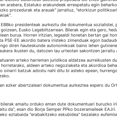
ren arabera, Estatuko erakundeek errespetatu egin behark
gezko prozedurak eta arauak" jarraituz, "etorkizun politikoar
kiak".
EBBko presidenteak aurkeztu die dokumentua sozialistei, p
goizean, Eusko Legebiltzarrean. Bilerak egin eta gero, he
aleen burua. Horren iritzian, legealdi honetan bertan gai ho
eta PSE-EE akordio batera iristeko zimenduak egon badaud
ngo diren hauteskunde autonomikoak baino lehen gutxien
 aukera ikusten du, datozen lau urteotan sakontzen jarraitu 
atuaren arteko harreman juridikoa aldatzea aurreikusten d
horretarako, aldeen arteko negoziaketa eta akordioa behar
 oinarri batzuk adostu nahi ditu bi asteko epean, hurrengo
zeko.
an ezker abertzaleari dokumentua aurkeztea espero du Ort
bilerak amaitu orduko eman dute dokumentuari buruzko irit
itu da", esan dio Borja Semper PPko bozeramaileak EAJri.
tzeko eztabaida "erabakitzeko eskubidea" bezalako eufemi