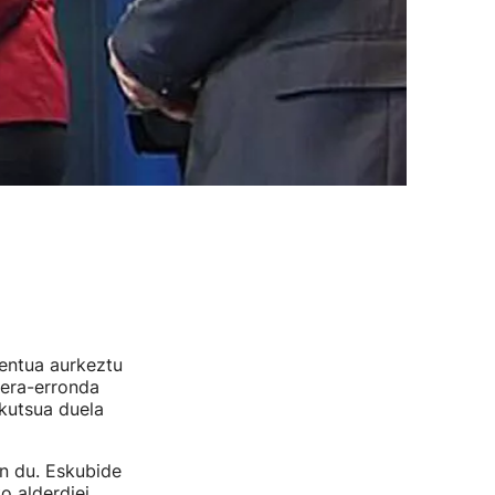
mentua aurkeztu
lera-erronda
 kutsua duela
n du. Eskubide
 alderdiei.