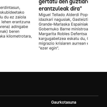
gertatu den guztiaren
erdintasun,
erantzuleak dira"
 Eskubideetako
Miguel Tellado Alderdi Popularraren
u du ez zaiola
idazkari nagusiak, Gasteiztik, Fernan
n lehen erantzuna
Grande-Marlaska Espainiako
arena) adingabe
Gobernuko Barne ministroa eta
nak) beren
Margarita Robles Defentsa ministroa
laka kilometrotara,
kargugabetzea eskatu du, Ceutako
migrazio krisiaren aurrean ez dutelak
"ezer egin".
Gaurkotasuna