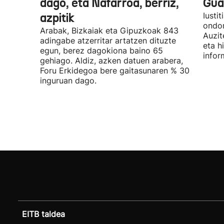
dago, eta Nafarroa, berriz,
Guar
azpitik
Iusti
ondor
Arabak, Bizkaiak eta Gipuzkoak 843
Auzit
adingabe atzerritar artatzen dituzte
eta h
egun, berez dagokiona baino 65
infor
gehiago. Aldiz, azken datuen arabera,
Foru Erkidegoa bere gaitasunaren % 30
inguruan dago.
EITB taldea