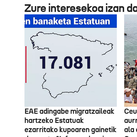
Zure interesekoa izan d
EAE adingabe migratzaileak
Ceu
hartzeko Estatuak
aurr
ezarritako kupoaren gainetik
ala 