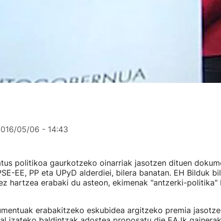
016/05/06 - 14:43
tus politikoa gaurkotzeko oinarriak jasotzen dituen doku
SE-EE, PP eta UPyD alderdiei, bilera banatan. EH Bilduk bi
ez hartzea erabaki du asteon, ekimenak "antzerki-politika"
umentuak erabakitzeko eskubidea argitzeko premia jasotze
al izateko baldintzak adostea proposatu die EAJk gainerako