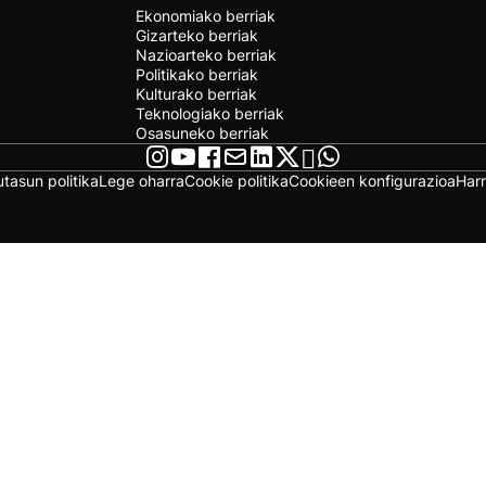
Ekonomiako berriak
Gizarteko berriak
Nazioarteko berriak
Politikako berriak
Kulturako berriak
Teknologiako berriak
Osasuneko berriak
utasun politika
Lege oharra
Cookie politika
Cookieen konfigurazioa
Har