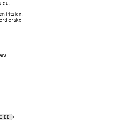
 du.
n iritzian,
kordiorako
ara
E EE