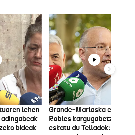
tuaren lehen
Grande-Marlaska eta
 adingabeak
Robles kargugabetzea
tzeko bideak
eskatu du Telladok: "Ceuta