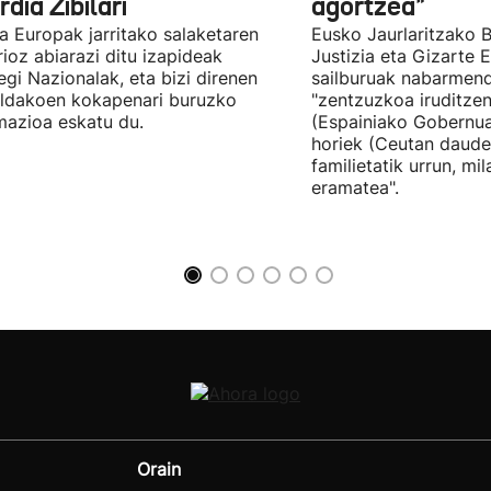
dia Zibilari
agortzea"
tia Europak jarritako salaketaren
Eusko Jaurlaritzako B
ioz abiarazi ditu izapideak
Justizia eta Gizarte
egi Nazionalak, eta bizi direnen
sailburuak nabarmend
ildakoen kokapenari buruzko
"zentzuzkoa iruditze
mazioa eskatu du.
(Espainiako Gobernu
horiek (Ceutan daude
familietatik urrun, mi
eramatea".
Orain