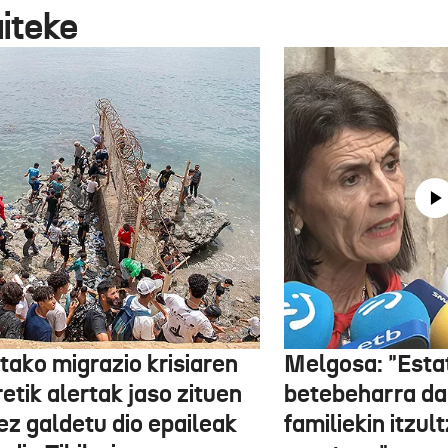
aiteke
tako migrazio krisiaren
Melgosa: "Esta
etik alertak jaso zituen
betebeharra da
ez galdetu dio epaileak
familiekin itzul