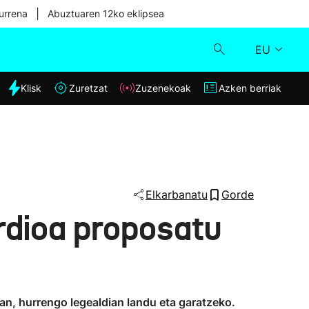
|
urrena
Abuztuaren 12ko eklipsea
EU
dia
Klisk
Zuretzat
Zuzenekoak
Azken berriak
Klisk
Zuzenekoak
Zuretzat
Elkarbanatu
Gorde
rdioa proposatu
Azken berriak
ean, hurrengo legealdian landu eta garatzeko.