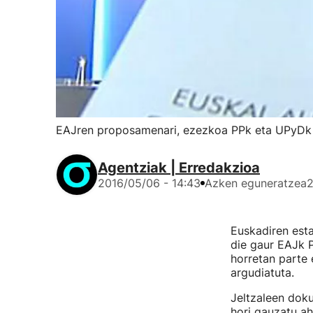
EAJren proposamenari, ezezkoa PPk eta UPyDk
Agentziak | Erredakzioa
2016/05/06 - 14:43
Azken eguneratzea
2
Euskadiren esta
die gaur EAJk P
horretan parte 
argudiatuta.
Jeltzaleen dok
hori gauzatu ah