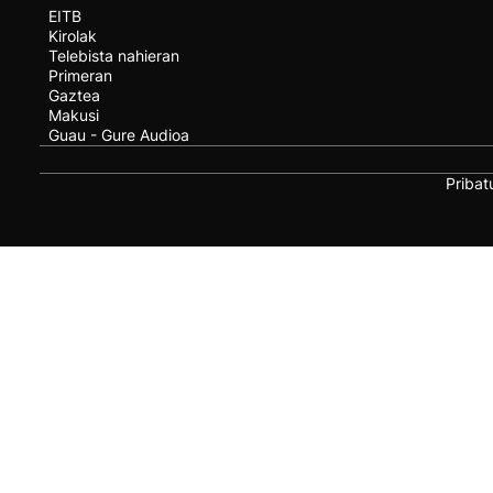
EITB
Kirolak
Telebista nahieran
Primeran
Gaztea
Makusi
Guau - Gure Audioa
Pribat