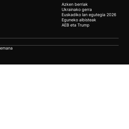
Azken berriak
Ukrainako gerra
Euskadiko lan egutegia 2026
Eguneko albisteak
AEB eta Trump
remana