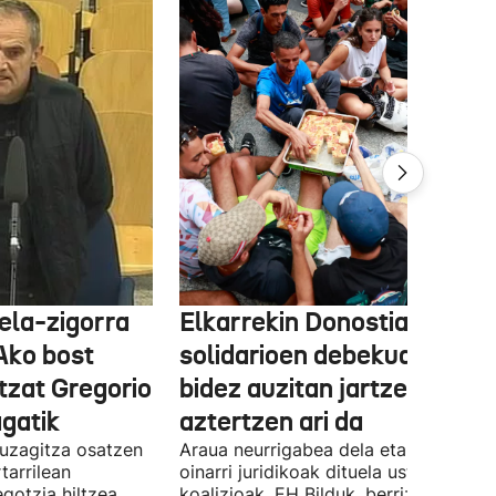
ela-zigorra
Elkarrekin Donostia afari
Ako bost
solidarioen debekua helegi
tzat Gregorio
bidez auzitan jartzea
gatik
aztertzen ari da
uzagitza osatzen
Araua neurrigabea dela eta zalantza
tarrilean
oinarri juridikoak dituela uste du
gotzia hiltzea
koalizioak. EH Bilduk, berriz, Kaleko