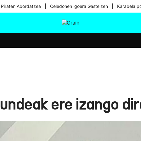
|
|
 Piraten Abordatzea
Celedonen igoera Gasteizen
Karabela p
tura
Ikusmiran
Egural
Osasuna
Teknologia
undeak ere izango dir