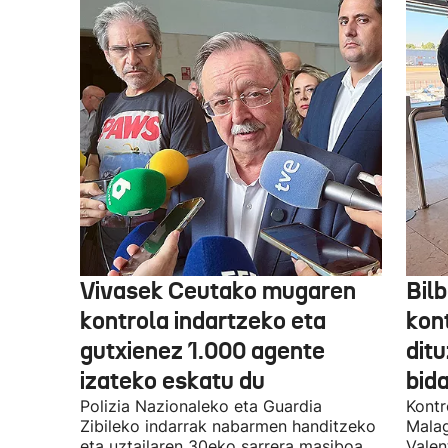
Vivasek Ceutako mugaren
Bil
kontrola indartzeko eta
kont
gutxienez 1.000 agente
ditu
izateko eskatu du
bida
Polizia Nazionaleko eta Guardia
Kontr
Zibileko indarrak nabarmen handitzeko
Malag
eta uztailaren 30eko sarrera masiboa
Valen