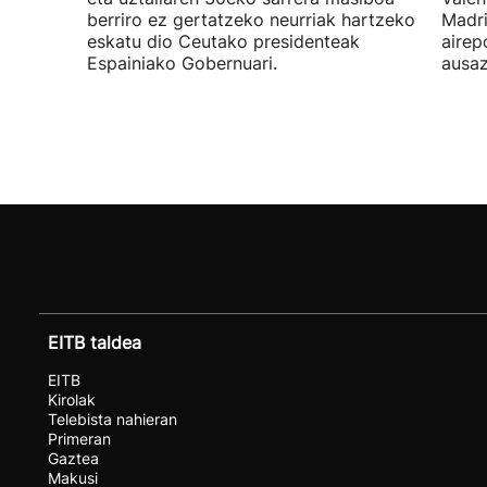
berriro ez gertatzeko neurriak hartzeko
Madri
eskatu dio Ceutako presidenteak
airep
Espainiako Gobernuari.
ausaz
EITB taldea
EITB
Kirolak
Telebista nahieran
Primeran
Gaztea
Makusi