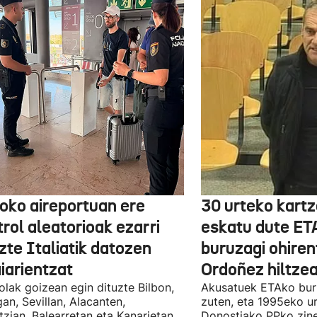
boko aireportuan ere
30 urteko kartz
rol aleatorioak ezarri
eskatu dute ET
zte Italiatik datozen
buruzagi ohiren
iarientzat
Ordoñez hiltzea
olak goizean egin dituzte Bilbon,
Akusatuek ETAko bur
an, Sevillan, Alacanten,
zuten, eta 1995eko ur
tzian, Balearretan eta Kanarietan.
Donostiako PPko zine