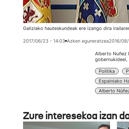
Galiziako hauteskundeak ere izango dira irailar
2017/06/23 - 14:03
Azken eguneratzea
2016/08/
Alberto Nuñez F
gobernukideei, 
Politika
P
Espainiako H
Alberto Núñez
Zure interesekoa izan d