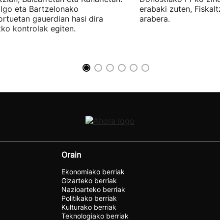
lgo eta Bartzelonako
erabaki zuten, Fiskal
ortuetan gauerdian hasi dira
arabera.
ko kontrolak egiten.
Orain
Ekonomiako berriak
Gizarteko berriak
Nazioarteko berriak
Politikako berriak
Kulturako berriak
Teknologiako berriak