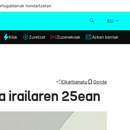
ortugaldarrak hondartzetan
EU
dia
Klisk
Zuretzat
Zuzenekoak
Azken berriak
Klisk
Zuzenekoak
Zuretzat
Elkarbanatu
Gorde
a irailaren 25ean
Azken berriak