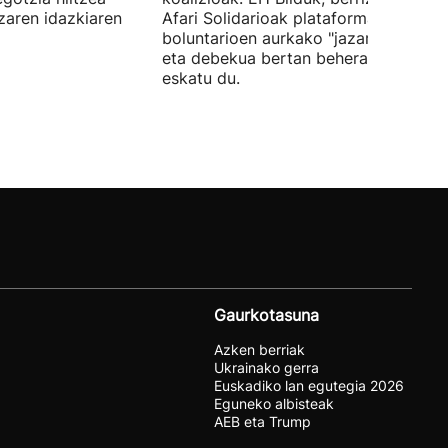
tzaren idazkiaren
Afari Solidarioak plataformako
boluntarioen aurkako "jazarpena" sal
eta debekua bertan behera uzteko
eskatu du.
Gaurkotasuna
Azken berriak
Ukrainako gerra
Euskadiko lan egutegia 2026
Eguneko albisteak
AEB eta Trump