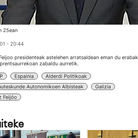
en 25ean
01 - 20:44
eijoo presidenteak astelehen arratsaldean eman du erabaki
prentsaurrekoan zabaldu aurretik.
P
Espainia
Alderdi Politikoak
auteskunde Autonomikoen Albisteak
Galizia
 Feijóo
aiteke