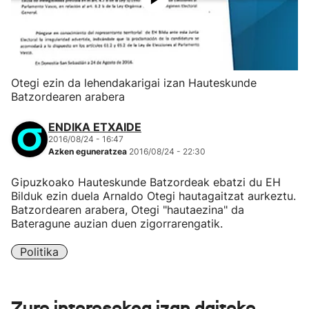
Otegi ezin da lehendakarigai izan Hauteskunde
Batzordearen arabera
ENDIKA ETXAIDE
2016/08/24 - 16:47
Azken eguneratzea
2016/08/24 - 22:30
Gipuzkoako Hauteskunde Batzordeak ebatzi du EH
Bilduk ezin duela Arnaldo Otegi hautagaitzat aurkeztu.
Batzordearen arabera, Otegi "hautaezina" da
Bateragune auzian duen zigorrarengatik.
Politika
Zure interesekoa izan daiteke