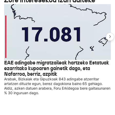
EAE adingabe migratzaileak hartzeko Estatuak
ezarritako kupoaren gainetik dago, eta
Nafarroa, berriz, azpitik
Arabak, Bizkaiak eta Gipuzkoak 843 adingabe atzerritar
artatzen dituzte egun, berez dagokiona baino 65 gehiago.
Aldiz, azken datuen arabera, Foru Erkidegoa bere gaitasunaren
% 30 inguruan dago.