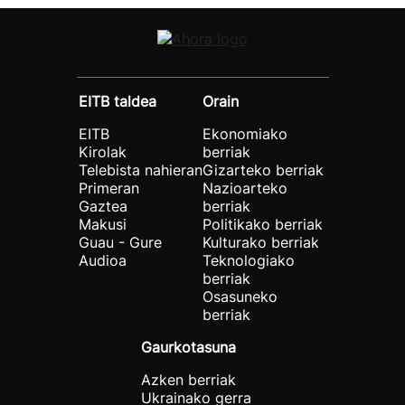
EITB taldea
Orain
EITB
Ekonomiako
Kirolak
berriak
Telebista nahieran
Gizarteko berriak
Primeran
Nazioarteko
Gaztea
berriak
Makusi
Politikako berriak
Guau - Gure
Kulturako berriak
Audioa
Teknologiako
berriak
Osasuneko
berriak
Gaurkotasuna
Azken berriak
Ukrainako gerra