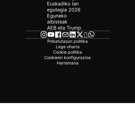
Euskadiko lan
egutegia 2026
Eguneko
albisteak
AEB eta Trump
Pribatutasun politika
Lege oharra
Cookie politika
Cookieen konfigurazioa
Harremana