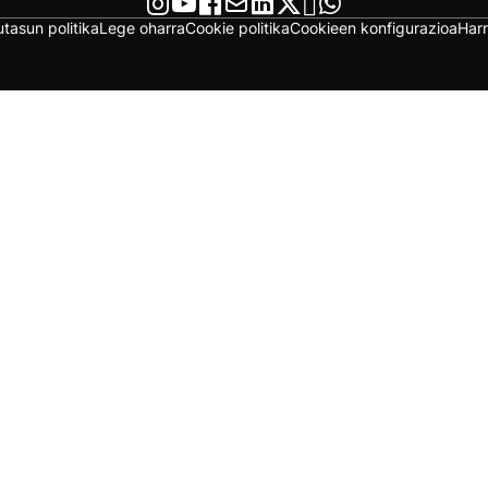
utasun politika
Lege oharra
Cookie politika
Cookieen konfigurazioa
Har