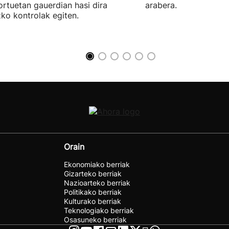
ortuetan gauerdian hasi dira
arabera.
ko kontrolak egiten.
Orain
Ekonomiako berriak
Gizarteko berriak
Nazioarteko berriak
Politikako berriak
Kulturako berriak
Teknologiako berriak
Osasuneko berriak