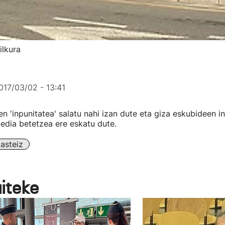
ilkura
017/03/02 - 13:41
ten 'inpunitatea' salatu nahi izan dute eta giza eskubideen 
edia betetzea ere eskatu dute.
asteiz
aiteke