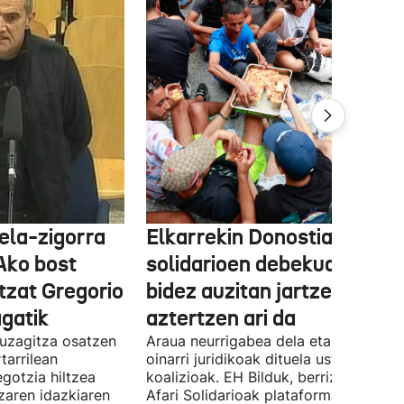
ela-zigorra
Elkarrekin Donostia afari
Ako bost
solidarioen debekua helegi
tzat Gregorio
bidez auzitan jartzea
gatik
aztertzen ari da
uzagitza osatzen
Araua neurrigabea dela eta zalantza
tarrilean
oinarri juridikoak dituela uste du
gotzia hiltzea
koalizioak. EH Bilduk, berriz, Kaleko
tzaren idazkiaren
Afari Solidarioak plataformako