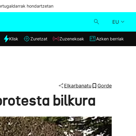
ortugaldarrak hondartzetan
EU
dia
Klisk
Zuretzat
Zuzenekoak
Azken berriak
Klisk
Zuzenekoak
Zuretzat
Elkarbanatu
Gorde
rotesta bilkura
Azken berriak