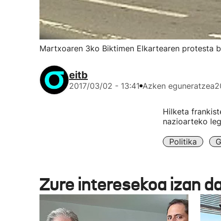
Martxoaren 3ko Biktimen Elkartearen protesta b
eitb
2017/03/02 - 13:41
Azken eguneratzea
2
Hilketa frankis
nazioarteko leg
Politika
G
Zure interesekoa izan d