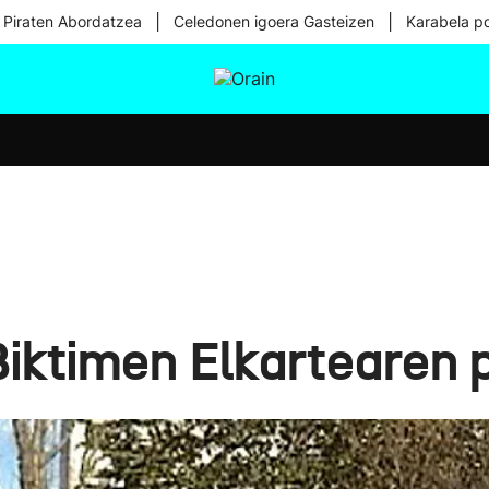
|
|
 Piraten Abordatzea
Celedonen igoera Gasteizen
Karabela p
tura
Ikusmiran
Egural
Osasuna
Teknologia
iktimen Elkartearen p