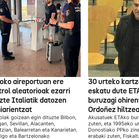
boko aireportuan ere
30 urteko kartz
rol aleatorioak ezarri
eskatu dute ET
zte Italiatik datozen
buruzagi ohiren
iarientzat
Ordoñez hiltzea
olak goizean egin dituzte Bilbon,
Akusatuek ETAko bur
an, Sevillan, Alacanten,
zuten, eta 1995eko ur
tzian, Balearretan eta Kanarietan.
Donostiako PPko zine
lgo eta Bartzelonako
erabaki zuten, Fiskal