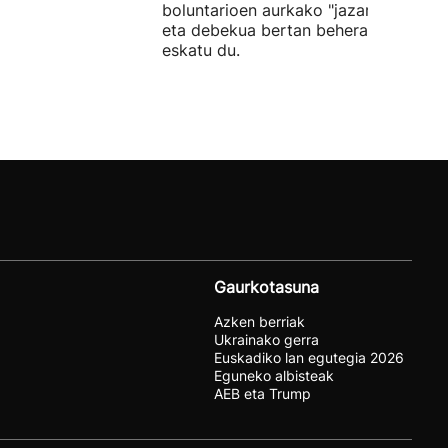
boluntarioen aurkako "jazarpena" sal
eta debekua bertan behera uzteko
eskatu du.
Gaurkotasuna
Azken berriak
Ukrainako gerra
Euskadiko lan egutegia 2026
Eguneko albisteak
AEB eta Trump