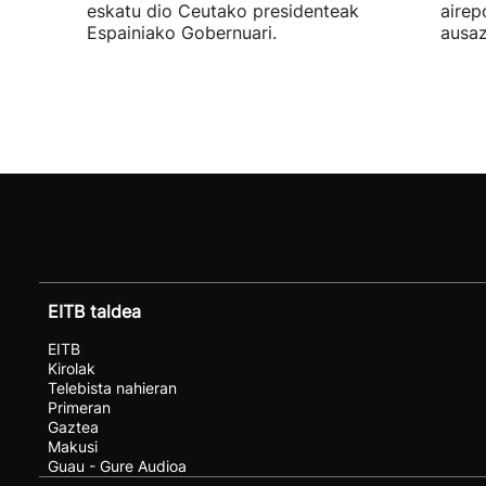
eskatu dio Ceutako presidenteak
airep
Espainiako Gobernuari.
ausaz
EITB taldea
EITB
Kirolak
Telebista nahieran
Primeran
Gaztea
Makusi
Guau - Gure Audioa