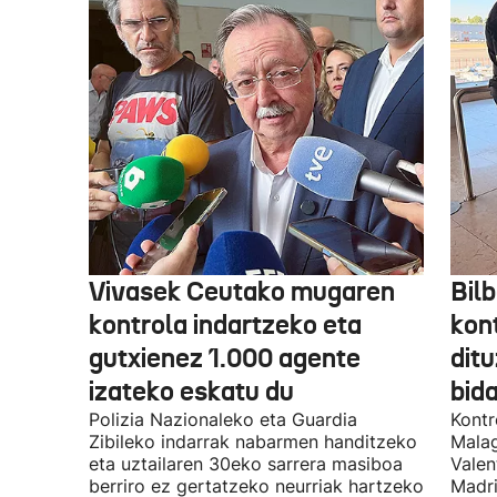
Vivasek Ceutako mugaren
Bil
kontrola indartzeko eta
kont
gutxienez 1.000 agente
ditu
izateko eskatu du
bida
Polizia Nazionaleko eta Guardia
Kontr
Zibileko indarrak nabarmen handitzeko
Malag
eta uztailaren 30eko sarrera masiboa
Valen
berriro ez gertatzeko neurriak hartzeko
Madri