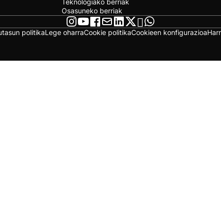
Teknologiako berriak
Osasuneko berriak
utasun politika
Lege oharra
Cookie politika
Cookieen konfigurazioa
Har