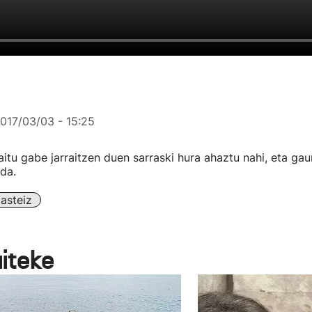
017/03/03 - 15:25
aitu gabe jarraitzen duen sarraski hura ahaztu nahi, eta ga
da.
asteiz
aiteke