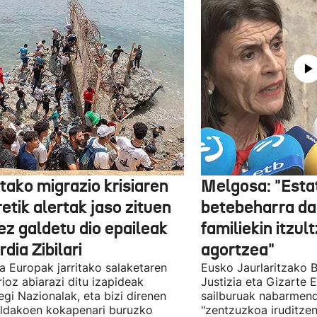
tako migrazio krisiaren
Melgosa: "Esta
etik alertak jaso zituen
betebeharra da
ez galdetu dio epaileak
familiekin itzul
dia Zibilari
agortzea"
tia Europak jarritako salaketaren
Eusko Jaurlaritzako B
ioz abiarazi ditu izapideak
Justizia eta Gizarte
egi Nazionalak, eta bizi direnen
sailburuak nabarmend
ildakoen kokapenari buruzko
"zentzuzkoa iruditze