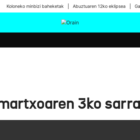
|
|
Koloneko minbizi baheketak
Abuztuaren 12ko eklipsea
Ga
tura
Ikusmiran
Egural
Osasuna
Teknologia
 martxoaren 3ko sarra