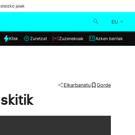
steizko jaiak
EU
dia
Klisk
Zuretzat
Zuzenekoak
Azken berriak
Klisk
Zuzenekoak
Zuretzat
Elkarbanatu
Gorde
skitik
Azken berriak