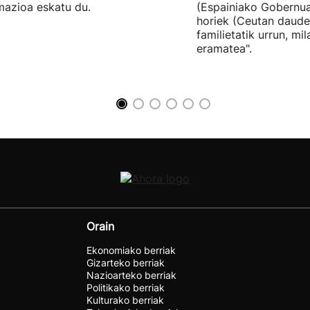
mazioa eskatu du.
(Espainiako Gobernu
horiek (Ceutan daude
familietatik urrun, mi
eramatea".
Orain
Ekonomiako berriak
Gizarteko berriak
Nazioarteko berriak
Politikako berriak
Kulturako berriak