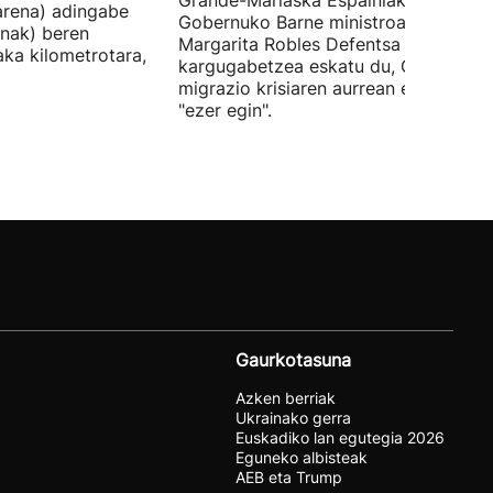
Grande-Marlaska Espainiako
arena) adingabe
Gobernuko Barne ministroa eta
nak) beren
Margarita Robles Defentsa ministroa
laka kilometrotara,
kargugabetzea eskatu du, Ceutako
migrazio krisiaren aurrean ez dutelak
"ezer egin".
Gaurkotasuna
Azken berriak
Ukrainako gerra
Euskadiko lan egutegia 2026
Eguneko albisteak
AEB eta Trump