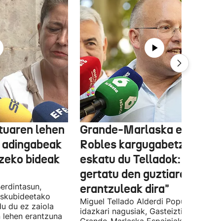
tuaren lehen
Grande-Marlaska eta
 adingabeak
Robles kargugabetzea
tzeko bideak
eskatu du Telladok: "Ceuta
gertatu den guztiaren
erdintasun,
erantzuleak dira"
 Eskubideetako
Miguel Tellado Alderdi Popularraren
u du ez zaiola
idazkari nagusiak, Gasteiztik, Fernan
n lehen erantzuna