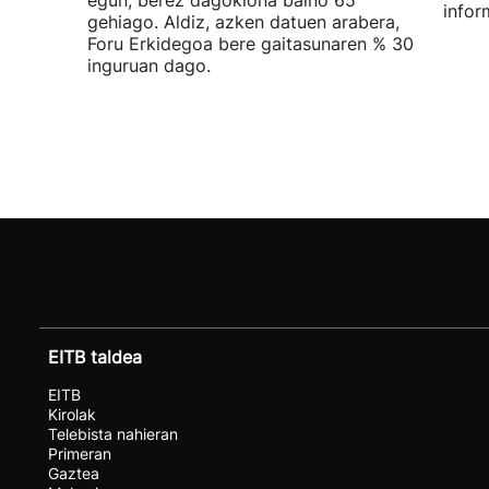
egun, berez dagokiona baino 65
infor
gehiago. Aldiz, azken datuen arabera,
Foru Erkidegoa bere gaitasunaren % 30
inguruan dago.
EITB taldea
EITB
Kirolak
Telebista nahieran
Primeran
Gaztea