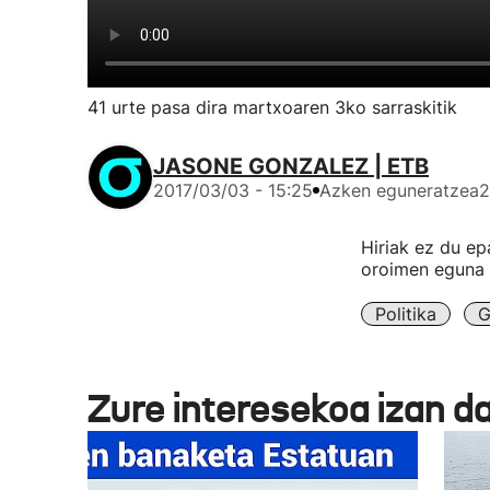
41 urte pasa dira martxoaren 3ko sarraskitik
JASONE GONZALEZ | ETB
2017/03/03 - 15:25
Azken eguneratzea
2
Hiriak ez du ep
oroimen eguna 
Politika
G
Zure interesekoa izan d