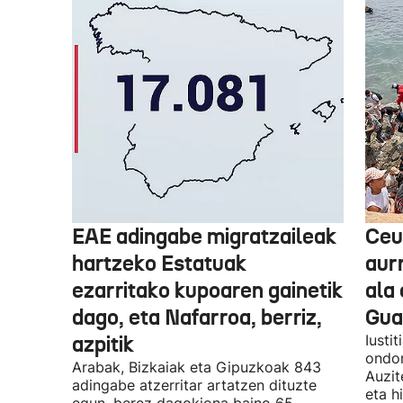
EAE adingabe migratzaileak
Ceu
hartzeko Estatuak
aurr
ezarritako kupoaren gainetik
ala 
dago, eta Nafarroa, berriz,
Guar
azpitik
Iusti
ondor
Arabak, Bizkaiak eta Gipuzkoak 843
Auzit
adingabe atzerritar artatzen dituzte
eta h