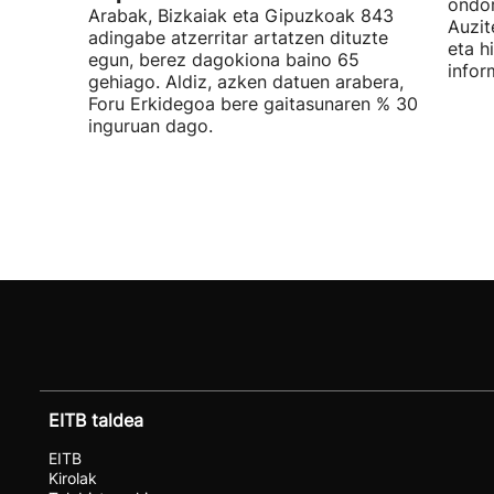
ondor
Arabak, Bizkaiak eta Gipuzkoak 843
Auzit
adingabe atzerritar artatzen dituzte
eta h
egun, berez dagokiona baino 65
infor
gehiago. Aldiz, azken datuen arabera,
Foru Erkidegoa bere gaitasunaren % 30
inguruan dago.
EITB taldea
EITB
Kirolak