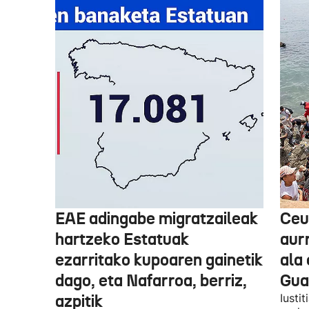
EAE adingabe migratzaileak
Ceu
hartzeko Estatuak
aurr
ezarritako kupoaren gainetik
ala 
dago, eta Nafarroa, berriz,
Guar
azpitik
Iusti