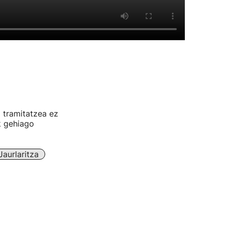
 tramitatzea ez
k gehiago
aurlaritza