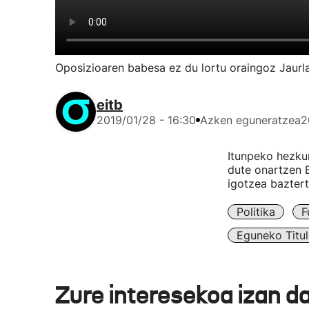
Oposizioaren babesa ez du lortu oraingoz Jaurla
eitb
2019/01/28 - 16:30
Azken eguneratzea
2
Itunpeko hezkun
dute onartzen E
igotzea bazter
Politika
F
Eguneko Titul
Zure interesekoa izan d