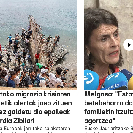
tako migrazio krisiaren
Melgosa: "Esta
etik alertak jaso zituen
betebeharra da
ez galdetu dio epaileak
familiekin itzul
dia Zibilari
agortzea"
tia Europak jarritako salaketaren
Eusko Jaurlaritzako B