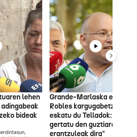
tuaren lehen
Grande-Marlaska eta
 adingabeak
Robles kargugabetzea
tzeko bideak
eskatu du Telladok: "Ceuta
gertatu den guztiaren
erdintasun,
erantzuleak dira"