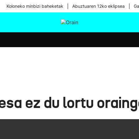
|
|
Koloneko minbizi baheketak
Abuztuaren 12ko eklipsea
Ga
tura
Ikusmiran
Egural
Osasuna
Teknologia
sa ez du lortu oraing