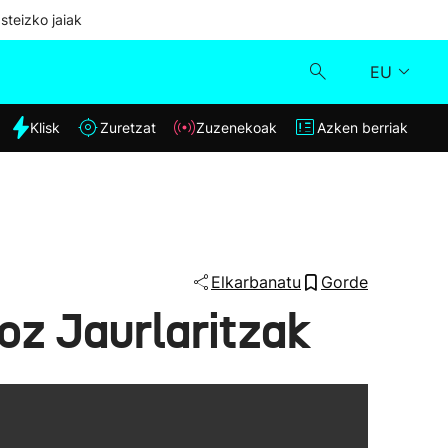
steizko jaiak
EU
dia
Klisk
Zuretzat
Zuzenekoak
Azken berriak
Klisk
Zuzenekoak
Zuretzat
Elkarbanatu
Gorde
oz Jaurlaritzak
Azken berriak