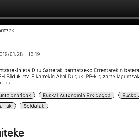
ritzak
019/01/28 - 16:19
tzarekin eta Diru Sarrerak bermatzeko Errentarekin batera
H Bilduk eta Elkarrekin Ahal Duguk. PP-k gizarte laguntza
tu du
untzionarioak
Euskal Autonomia Erkidegoa
Eusko J
arrak
Soldatak
aiteke