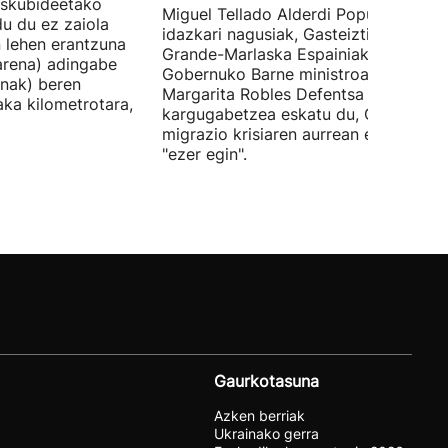
 Eskubideetako
Miguel Tellado Alderdi Popularraren
u du ez zaiola
idazkari nagusiak, Gasteiztik, Fernan
n lehen erantzuna
Grande-Marlaska Espainiako
arena) adingabe
Gobernuko Barne ministroa eta
nak) beren
Margarita Robles Defentsa ministroa
laka kilometrotara,
kargugabetzea eskatu du, Ceutako
migrazio krisiaren aurrean ez dutelak
"ezer egin".
Gaurkotasuna
Azken berriak
Ukrainako gerra