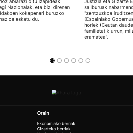
ioz abiarazi ditu izapideak
Justizia eta Gizarte
egi Nazionalak, eta bizi direnen
sailburuak nabarmend
ildakoen kokapenari buruzko
"zentzuzkoa iruditze
mazioa eskatu du.
(Espainiako Gobernu
horiek (Ceutan daude
familietatik urrun, mi
eramatea".
Orain
Ekonomiako berriak
Gizarteko berriak