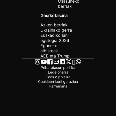
Osasuneko
berriak
Gaurkotasuna
Azken berriak
Ukrainako gerra
Euskadiko lan
egutegia 2026
Eguneko
albisteak
AEB eta Trump
Pribatutasun politika
Lege oharra
Cookie politika
Cookieen konfigurazioa
Harremana