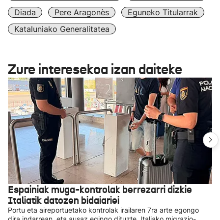
Diada
Pere Aragonès
Eguneko Titularrak
Kataluniako Generalitatea
Zure interesekoa izan daiteke
Espainiak muga-kontrolak berrezarri dizkie
Italiatik datozen bidaiariei
Portu eta aireportuetako kontrolak irailaren 7ra arte egongo
dira indarrean, eta ausaz egingo dituzte, Italiako migrazio-