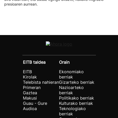
presioaren aurrean.
EITB taldea
Orain
EITB
Ekonomiako
Kirolak
berriak
Telebista nahieran
Gizarteko berriak
Primeran
Nazioarteko
Gaztea
berriak
Makusi
Politikako berriak
Guau - Gure
Kulturako berriak
Audioa
Teknologiako
berriak