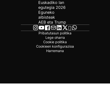
Euskadiko lan
egutegia 2026
Eguneko
albisteak
AEB eta Trump
Pribatutasun politika
Lege oharra
Cookie politika
Cookieen konfigurazioa
Harremana