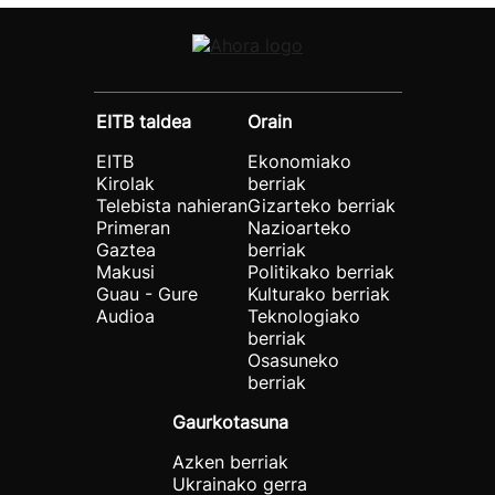
EITB taldea
Orain
EITB
Ekonomiako
Kirolak
berriak
Telebista nahieran
Gizarteko berriak
Primeran
Nazioarteko
Gaztea
berriak
Makusi
Politikako berriak
Guau - Gure
Kulturako berriak
Audioa
Teknologiako
berriak
Osasuneko
berriak
Gaurkotasuna
Azken berriak
Ukrainako gerra