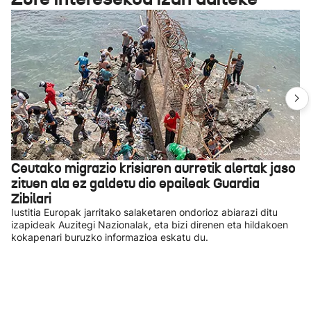
Ceutako migrazio krisiaren aurretik alertak jaso
zituen ala ez galdetu dio epaileak Guardia
Zibilari
Iustitia Europak jarritako salaketaren ondorioz abiarazi ditu
izapideak Auzitegi Nazionalak, eta bizi direnen eta hildakoen
kokapenari buruzko informazioa eskatu du.