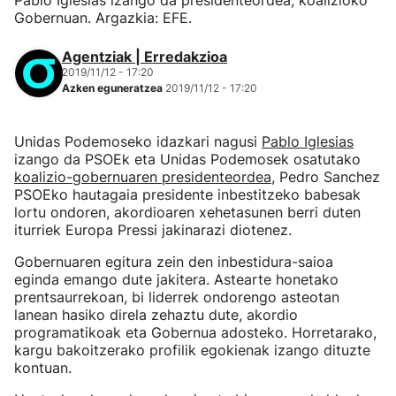
Pablo Iglesias izango da presidenteordea, koalizioko
Gobernuan. Argazkia: EFE.
Agentziak | Erredakzioa
2019/11/12 - 17:20
Azken eguneratzea
2019/11/12 - 17:20
Unidas Podemoseko idazkari nagusi
Pablo Iglesias
izango da PSOEk eta Unidas Podemosek osatutako
koalizio-gobernuaren presidenteordea
, Pedro Sanchez
PSOEko hautagaia presidente inbestitzeko babesak
lortu ondoren, akordioaren xehetasunen berri duten
iturriek Europa Pressi jakinarazi diotenez.
Gobernuaren egitura zein den inbestidura-saioa
eginda emango dute jakitera. Astearte honetako
prentsaurrekoan, bi liderrek ondorengo asteotan
lanean hasiko direla zehaztu dute, akordio
programatikoak eta Gobernua adosteko. Horretarako,
kargu bakoitzerako profilik egokienak izango dituzte
kontuan.