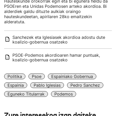
Hauteskunde orokorrak egin eta bi egunera heldu da
PSOEren eta Unidas Podemosen arteko akordioa. Bi
alderdiek galdu dituzte aulkiak oraingo
hauteskundeetan, apirilaren 28ko emaitzekin
alderatuta.
Sanchezek eta Iglesiasek akordioa adostu dute
koalizio-gobernua osatzeko
PSOE-Podemos akordioaren hamar puntuak,
koalizio-gobernua osatzeko
Politika
Psoe
Espainiako Gobernua
Espainia
Pablo Iglesias
Pedro Sanchez
Eguneko Titularrak
Podemos
Zure interesekoa izan daiteke