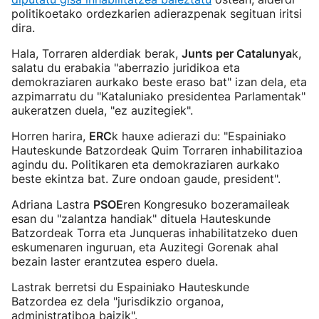
politikoetako ordezkarien adierazpenak segituan iritsi
dira.
Hala, Torraren alderdiak berak,
Junts per Catalunya
k,
salatu du erabakia "aberrazio juridikoa eta
demokraziaren aurkako beste eraso bat" izan dela, eta
azpimarratu du "Kataluniako presidentea Parlamentak"
aukeratzen duela, "ez auzitegiek".
Horren harira,
ERC
k hauxe adierazi du: "Espainiako
Hauteskunde Batzordeak Quim Torraren inhabilitazioa
agindu du. Politikaren eta demokraziaren aurkako
beste ekintza bat. Zure ondoan gaude, president".
Adriana Lastra
PSOE
ren Kongresuko bozeramaileak
esan du "zalantza handiak" dituela Hauteskunde
Batzordeak Torra eta Junqueras inhabilitatzeko duen
eskumenaren inguruan, eta Auzitegi Gorenak ahal
bezain laster erantzutea espero duela.
Lastrak berretsi du Espainiako Hauteskunde
Batzordea ez dela "jurisdikzio organoa,
administratiboa baizik".