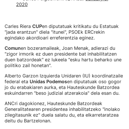
2020
Carles Riera
CUP
en diputatuak kritikatu du Estatuak
"jada erantzun" diela "itunei", PSOEk ERCrekin
egindako akordioari erreferentzia eginez.
Comun
en bozeramaileak, Joan Menak, adierazi du
"zigor irmorik ez duen presidente bat inhabilitatzen
duen batzordeak" ez lukeela "esku hartu beharko une
politiko zail honetan".
Alberto Garzon Izquierda Unidaren (IU) koordinatzaile
federal eta
Unidas Podemos
en diputatuak oso gogor
jo du erabakiaren aurka, eta Hauteskunde Batzordea
eskuindarren "beso judizial atzerakoia" dela esan du.
ANCri dagokionez, Hauteskunde Batzordeak
Generalitatearen presidentea inhabilitatzeko "inolako
zilegitasunik ez" duela salatu du, eta elkarretaratzea
deitu du Bartzelonan.