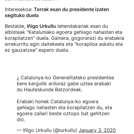
Interesekoa:
Torrak esan du presidente izaten
segituko duela
Bestalde,
Iñigo Urkullu
lehendakariak esan du
albisteak "Kataluniako egoera gehiago nahasten eta
korapilatzen" duela. Gainera, gogorarazi du erabakia
errekurritu egin daitekeela eta "korapiloa askatu eta
ez gauzatzea" espero duela.
¿ Catalunya-ko Generalitateko presidentea
bere kargutik arduraz gabe uztea erabaki
du Hauteskunde Batzordeak.
Erabaki honek Catalunya-ko egoera
gehiago nahasten eta korapilatzen du, eta
egoera zailari beste oztopo bat gehitzen
dio.
— Iñigo Urkullu (@iurkullu)
January 3, 2020