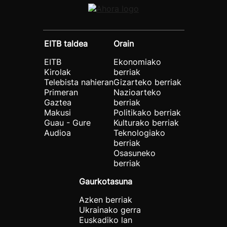
EITB taldea
Orain
EITB
Ekonomiako
Kirolak
berriak
Telebista nahieran
Gizarteko berriak
Primeran
Nazioarteko
Gaztea
berriak
Makusi
Politikako berriak
Guau - Gure
Kulturako berriak
Audioa
Teknologiako
berriak
Osasuneko
berriak
Gaurkotasuna
Azken berriak
Ukrainako gerra
Euskadiko lan