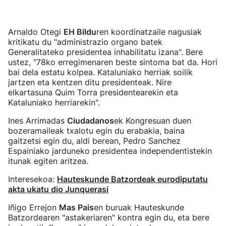
Arnaldo Otegi
EH Bildu
ren koordinatzaile nagusiak
kritikatu du "administrazio organo batek
Generalitateko presidentea inhabilitatu izana". Bere
ustez, "78ko erregimenaren beste sintoma bat da. Hori
bai dela estatu kolpea. Kataluniako herriak soilik
jartzen eta kentzen ditu presidenteak. Nire
elkartasuna Quim Torra presidentearekin eta
Kataluniako herriarekin".
Ines Arrimadas
Ciudadanos
ek Kongresuan duen
bozeramaileak txalotu egin du erabakia, baina
gaitzetsi egin du, aldi berean, Pedro Sanchez
Espainiako jarduneko presidentea independentistekin
itunak egiten aritzea.
Interesekoa:
Hauteskunde Batzordeak eurodiputatu
akta ukatu dio Junquerasi
Iñigo Errejon
Mas Pais
en buruak Hauteskunde
Batzordearen "astakeriaren" kontra egin du, eta bere