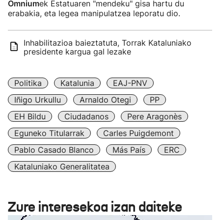
Omnium
ek Estatuaren "mendeku" gisa hartu du
erabakia, eta legea manipulatzea leporatu dio.
Inhabilitazioa baieztatuta, Torrak Kataluniako
presidente kargua gal lezake
Politika
Katalunia
EAJ-PNV
Iñigo Urkullu
Arnaldo Otegi
PP
EH Bildu
Ciudadanos
Pere Aragonès
Eguneko Titularrak
Carles Puigdemont
Pablo Casado Blanco
Más País
ERC
Kataluniako Generalitatea
Zure interesekoa izan daiteke