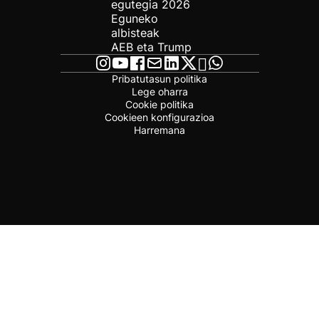
egutegia 2026
Eguneko
albisteak
AEB eta Trump
Pribatutasun politika
Lege oharra
Cookie politika
Cookieen konfigurazioa
Harremana