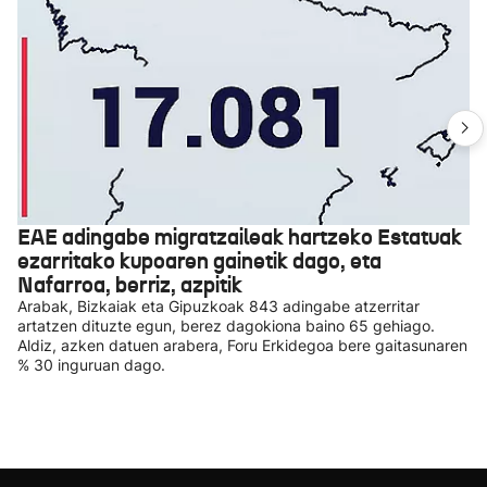
EAE adingabe migratzaileak hartzeko Estatuak
ezarritako kupoaren gainetik dago, eta
Nafarroa, berriz, azpitik
Arabak, Bizkaiak eta Gipuzkoak 843 adingabe atzerritar
artatzen dituzte egun, berez dagokiona baino 65 gehiago.
Aldiz, azken datuen arabera, Foru Erkidegoa bere gaitasunaren
% 30 inguruan dago.