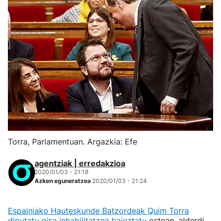
Torra, Parlamentuan. Argazkia: Efe
agentziak | erredakzioa
2020/01/03 - 21:18
Azken eguneratzea
2020/01/03 - 21:24
Espainiako Hauteskunde Batzordeak Quim Torra
diputatu gisa inhabilitatzea baieztatu
ostean, alderdi