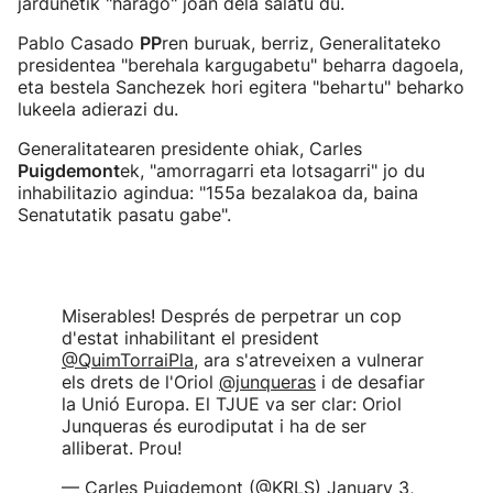
jardunetik "harago" joan dela salatu du.
Pablo Casado
PP
ren buruak, berriz, Generalitateko
presidentea "berehala kargugabetu" beharra dagoela,
eta bestela Sanchezek hori egitera "behartu" beharko
lukeela adierazi du.
Generalitatearen presidente ohiak, Carles
Puigdemont
ek, "amorragarri eta lotsagarri" jo du
inhabilitazio agindua: "155a bezalakoa da, baina
Senatutatik pasatu gabe".
Miserables! Després de perpetrar un cop
d'estat inhabilitant el president
@QuimTorraiPla
, ara s'atreveixen a vulnerar
els drets de l'Oriol
@junqueras
i de desafiar
la Unió Europa. El TJUE va ser clar: Oriol
Junqueras és eurodiputat i ha de ser
alliberat. Prou!
— Carles Puigdemont (@KRLS)
January 3,