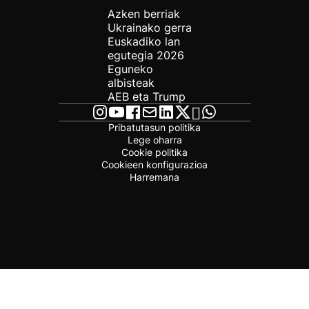
Azken berriak
Ukrainako gerra
Euskadiko lan
egutegia 2026
Eguneko
albisteak
AEB eta Trump
Pribatutasun politika
Lege oharra
Cookie politika
Cookieen konfigurazioa
Harremana