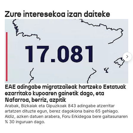
Zure interesekoa izan daiteke
EAE adingabe migratzaileak hartzeko Estatuak
ezarritako kupoaren gainetik dago, eta
Nafarroa, berriz, azpitik
Arabak, Bizkaiak eta Gipuzkoak 843 adingabe atzerritar
artatzen dituzte egun, berez dagokiona baino 65 gehiago.
Aldiz, azken datuen arabera, Foru Erkidegoa bere gaitasunaren
% 30 inguruan dago.