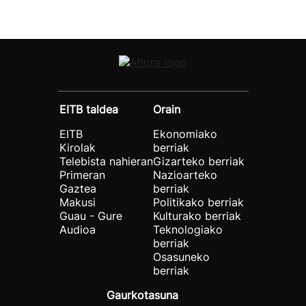
EITB taldea
Orain
EITB
Ekonomiako
Kirolak
berriak
Telebista nahieran
Gizarteko berriak
Primeran
Nazioarteko
Gaztea
berriak
Makusi
Politikako berriak
Guau - Gure
Kulturako berriak
Audioa
Teknologiako
berriak
Osasuneko
berriak
Gaurkotasuna