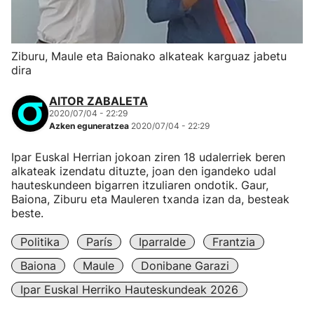
Ziburu, Maule eta Baionako alkateak karguaz jabetu
dira
AITOR ZABALETA
2020/07/04 - 22:29
Azken eguneratzea
2020/07/04 - 22:29
Ipar Euskal Herrian jokoan ziren 18 udalerriek beren
alkateak izendatu dituzte, joan den igandeko udal
hauteskundeen bigarren itzuliaren ondotik. Gaur,
Baiona, Ziburu eta Mauleren txanda izan da, besteak
beste.
Politika
París
Iparralde
Frantzia
Baiona
Maule
Donibane Garazi
Ipar Euskal Herriko Hauteskundeak 2026