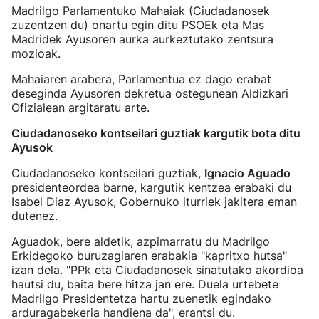
Madrilgo Parlamentuko Mahaiak (Ciudadanosek
zuzentzen du) onartu egin ditu PSOEk eta Mas
Madridek Ayusoren aurka aurkeztutako zentsura
mozioak.
Mahaiaren arabera, Parlamentua ez dago erabat
deseginda Ayusoren dekretua ostegunean Aldizkari
Ofizialean argitaratu arte.
Ciudadanoseko kontseilari guztiak kargutik bota ditu
Ayusok
Ciudadanoseko kontseilari guztiak,
Ignacio Aguado
presidenteordea barne, kargutik kentzea erabaki du
Isabel Diaz Ayusok, Gobernuko iturriek jakitera eman
dutenez.
Aguadok, bere aldetik, azpimarratu du Madrilgo
Erkidegoko buruzagiaren erabakia "kapritxo hutsa"
izan dela. "PPk eta Ciudadanosek sinatutako akordioa
hautsi du, baita bere hitza jan ere. Duela urtebete
Madrilgo Presidentetza hartu zuenetik egindako
arduragabekeria handiena da", erantsi du.