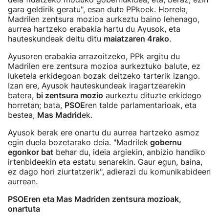
gara geldirik geratu", esan dute PPkoek. Horrela,
Madrilen zentsura mozioa aurkeztu baino lehenago,
aurrea hartzeko erabakia hartu du Ayusok, eta
hauteskundeak deitu ditu
maiatzaren 4rako
.
Ayusoren erabakia arrazoitzeko, PPk argitu du
Madrilen ere zentsura mozioa aurkeztuko balute, ez
luketela erkidegoan bozak deitzeko tarterik izango.
Izan ere, Ayusok hauteskundeak iragartzearekin
batera,
bi zentsura mozio
aurkeztu dituzte erkidego
horretan; bata,
PSOE
ren talde parlamentarioak, eta
bestea,
Mas Madrid
ek.
Ayusok berak ere onartu du aurrea hartzeko asmoz
egin duela bozetarako deia. "Madrilek
gobernu
egonkor bat
behar du, ideia argiekin, anbizio handiko
irtenbideekin eta estatu senarekin. Gaur egun, baina,
ez dago hori ziurtatzerik", adierazi du komunikabideen
aurrean.
PSOEren eta Mas Madriden zentsura mozioak,
onartuta