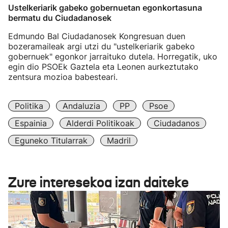
Ustelkeriarik gabeko gobernuetan egonkortasuna
bermatu du Ciudadanosek
Edmundo Bal Ciudadanosek Kongresuan duen
bozeramaileak argi utzi du "ustelkeriarik gabeko
gobernuek" egonkor jarraituko dutela. Horregatik, uko
egin dio PSOEk Gaztela eta Leonen aurkeztutako
zentsura mozioa babesteari.
Politika
Andaluzia
PP
Psoe
Espainia
Alderdi Politikoak
Ciudadanos
Eguneko Titularrak
Madril
Zure interesekoa izan daiteke