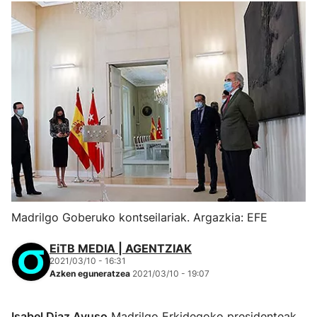
Madrilgo Goberuko kontseilariak. Argazkia: EFE
EiTB MEDIA | AGENTZIAK
2021/03/10 - 16:31
Azken eguneratzea
2021/03/10 - 19:07
Isabel Diaz Ayuso
Madrilgo Erkidegoko presidenteak