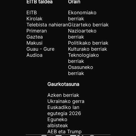
EITB taldea
Orain
EITB
Ekonomiako
Kirolak
berriak
Telebista nahieran
Gizarteko berriak
Primeran
Nazioarteko
Gaztea
berriak
Makusi
Politikako berriak
Guau - Gure
Kulturako berriak
Audioa
Teknologiako
berriak
Osasuneko
berriak
Gaurkotasuna
Azken berriak
Ukrainako gerra
Euskadiko lan
egutegia 2026
Eguneko
albisteak
AEB eta Trump