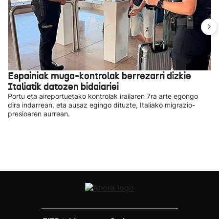
Espainiak muga-kontrolak berrezarri dizkie
Italiatik datozen bidaiariei
Portu eta aireportuetako kontrolak irailaren 7ra arte egongo
dira indarrean, eta ausaz egingo dituzte, Italiako migrazio-
presioaren aurrean.