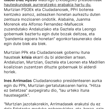
hauteskundeak aurreratzeko erabakia hartu du
,
Murtzian PSOEk eta Ciudadanosek, PPri boterea
kentzeko asmoz, asteazken honetan aurkeztu duten
zentsura mozioaren ondotik. Alabaina, Juanma
Morenok eta Alfonso Fernandez-Mañuecok
zuzendutako Andaluziako eta Gaztela eta Leongo
gobernuek baztertu egin dute bozak deitzea, eta
"pandemia egoera honetan" egonkortasunerako deia
egin dute biek ala biek.
Murtzian PPk eta Ciudadanosek gobernu ituna
hausteak
krisia
ekarri du bi alderdien artean.
Andaluzian, Murtzian, Gaztela eta Leonen eta Madrilen
koalizioan zuzentzen dituzte gobernuak bi alderdi
horiek.
Ines Arrimadas
Ciudadanoseko presidentearen aurka
egin du PPk, Murtzian gertatutakoaren harira. "Hitza
ez betetzea" aurpegiratu dio, "lau urteko ituna
hausteagatik".
"Murtzian jazotakorekin, Arrimadasek erakutsi du ez
dela fidatzeko moduko gobernukidea, eta, beraz, ezin