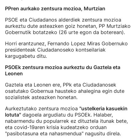
PPren aurkako zentsura mozioa, Murtzian
PSOE eta Ciudadanos alderdiek zentsura mozioa
aurkeztu dute asteazken goiz honetan, PP Murtziako
Gobernutik botatzeko (26 urte egon da boterean).
Horri erantzunez, Fernando Lopez Miras Gobernuko
presidenteak Ciudadanoseko kontseilariak
kargugabetu ditu.
PSOEk zentsura mozioa aurkeztu du Gaztela eta
Leonen
Gaztela eta Leonen ere, PPk eta Ciudadanosek
osatutako Gobernua hausteko ahalegina egin dute
sozialistek asteazken honetan.
Aurkeztutako zentsura mozioa
"ustelkeria kasuekin
lotuta"
dagoela argudiatu du PSOEk. Halaber,
nabarmendu du popularrek ez dituztela itunak bete,
eta covid-19aren krisia kudeatzeko orduan
"pasibotasuna eta nahasmendua" nagusitu direla.