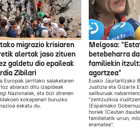
tako migrazio krisiaren
Melgosa: "Esta
etik alertak jaso zituen
betebeharra da
ez galdetu dio epaileak
familiekin itzul
dia Zibilari
agortzea"
tia Europak jarritako salaketaren
Eusko Jaurlaritzako B
ioz abiarazi ditu izapideak
Justizia eta Gizarte
egi Nazionalak, eta bizi direnen
sailburuak nabarmend
ildakoen kokapenari buruzko
"zentzuzkoa iruditze
mazioa eskatu du.
(Espainiako Gobernu
horiek (Ceutan daude
familietatik urrun, mi
eramatea".