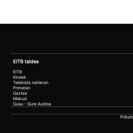
EITB taldea
EITB
Kirolak
Telebista nahieran
Primeran
Gaztea
Makusi
Guau - Gure Audioa
Pribat