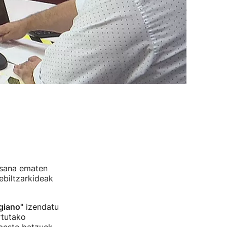
sana ematen
ebiltzarkideak
giano"
izendatu
rtutako