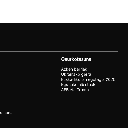
Gaurkotasuna
Azken berriak
Ukrainako gerra
Euskadiko lan egutegia 2026
Eguneko albisteak
AEB eta Trump
remana