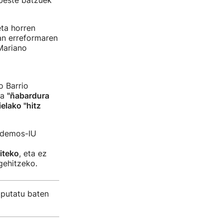
 beste batzuek
eta horren
an erreformaren
Mariano
o Barrio
na
"ñabardura
ielako "hitz
Podemos-IU
iteko
, eta ez
gehitzeko.
iputatu baten