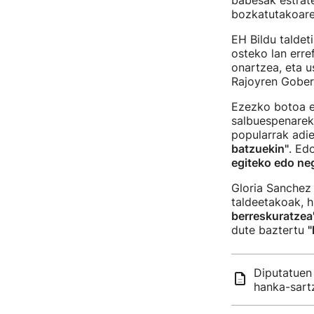
babesak estrate
bozkatutakoar
EH Bildu taldet
osteko lan err
onartzea, eta 
Rajoyren Gober
Ezezko botoa e
salbuespenareki
popularrak adi
batzuekin"
. Ed
egiteko edo neg
Gloria Sanchez 
taldeetakoak, h
berreskuratzea
dute baztertu
"
Diputatuen
hanka-sartz