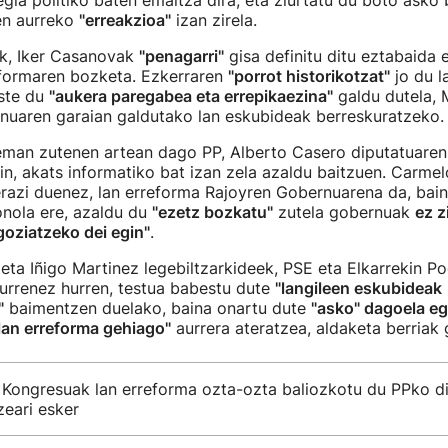
gia politiko baten emaitza dira, eta ziurtatu du boto asko
en aurreko
"erreakzioa"
izan zirela.
ik, Iker Casanovak
"penagarri"
gisa definitu ditu eztabaida 
eformaren bozketa. Ezkerraren
"porrot historikotzat"
jo du l
uste du
"aukera paregabea eta errepikaezina"
galdu dutela, 
nuaren garaian galdutako lan eskubideak berreskuratzeko.
man zutenen artean dago PP, Alberto Casero diputatuaren
n, akats informatiko bat izan zela azaldu baitzuen. Carmel
erazi duenez, lan erreforma Rajoyren Gobernuarena da, bai
onola ere, azaldu du
"ezetz bozkatu"
zutela gobernuak
ez z
oziatzeko dei egin"
.
eta Iñigo Martinez legebiltzarkideek, PSE eta Elkarrekin 
urrenez hurren, testua babestu dute
"langileen eskubideak
"
baimentzen duelako, baina onartu dute
"asko" dagoela eg
lan erreforma gehiago"
aurrera ateratzea, aldaketa berriak 
 Kongresuak lan erreforma ozta-ozta baliozkotu du PPko d
eari esker