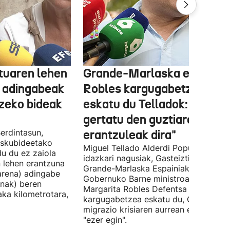
tuaren lehen
Grande-Marlaska eta
 adingabeak
Robles kargugabetzea
tzeko bideak
eskatu du Telladok: "Ceuta
gertatu den guztiaren
erdintasun,
erantzuleak dira"
 Eskubideetako
Miguel Tellado Alderdi Popularraren
u du ez zaiola
idazkari nagusiak, Gasteiztik, Fernan
n lehen erantzuna
Grande-Marlaska Espainiako
arena) adingabe
Gobernuko Barne ministroa eta
nak) beren
Margarita Robles Defentsa ministroa
laka kilometrotara,
kargugabetzea eskatu du, Ceutako
migrazio krisiaren aurrean ez dutelak
"ezer egin".