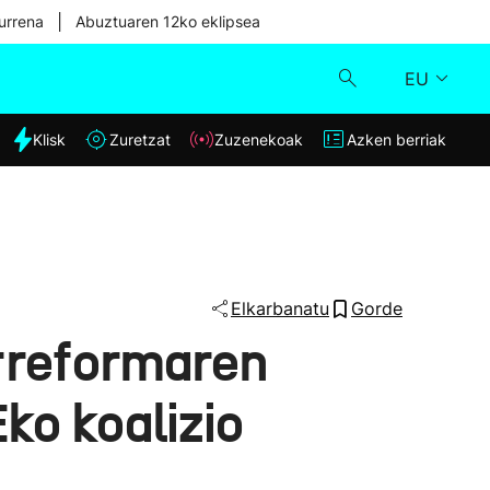
|
urrena
Abuztuaren 12ko eklipsea
EU
dia
Klisk
Zuretzat
Zuzenekoak
Azken berriak
Klisk
Zuzenekoak
Zuretzat
Elkarbanatu
Gorde
erreformaren
Azken berriak
ko koalizio