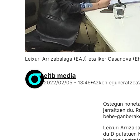
Leixuri Arrizabalaga (EAJ) eta Iker Casanova (Eh
eitb media
2022/02/05 - 13:46
Azken eguneratzea
Ostegun honet
jarraitzen du. 
behe-ganberako 
Leixuri Arrizab
du Diputatuen 