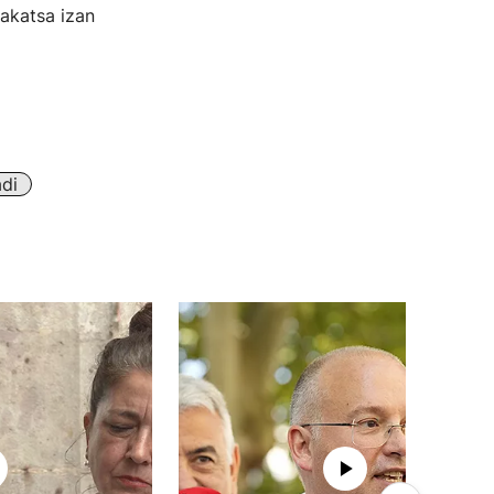
 akatsa izan
di