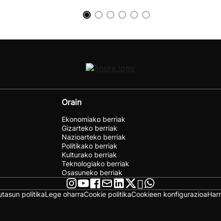
Orain
Ekonomiako berriak
Gizarteko berriak
Nazioarteko berriak
Politikako berriak
Kulturako berriak
Teknologiako berriak
Osasuneko berriak
utasun politika
Lege oharra
Cookie politika
Cookieen konfigurazioa
Har