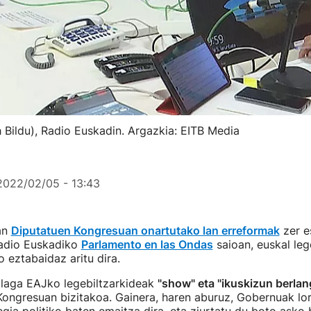
 Bildu), Radio Euskadin. Argazkia: EITB Media
2022/02/05 - 13:43
an
Diputatuen Kongresuan onartutako lan erreformak
zer e
Radio Euskadiko
Parlamento en las Ondas
saioan, euskal leg
eztabaidaz aritu dira.
alaga EAJko legebiltzarkideak
"show" eta "ikuskizun berlan
Kongresuan bizitakoa. Gainera, haren aburuz, Gobernuak lo