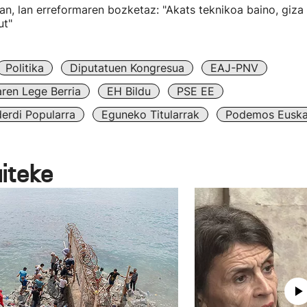
an, lan erreformaren bozketaz: "Akats teknikoa baino, giza
ut"
Politika
Diputatuen Kongresua
EAJ-PNV
ren Lege Berria
EH Bildu
PSE EE
erdi Popularra
Eguneko Titularrak
Podemos Euska
aiteke