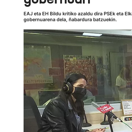
EAJ eta EH Bildu kritiko azaldu dira PSEk eta E
gobernuarena dela, ñabardura batzuekin.