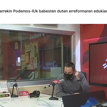
lkarrekin Podemos-IUk babesten duten erreformaren edukiar