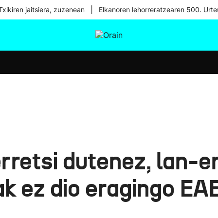
|
xikiren jaitsiera, zuzenean
Elkanoren lehorreratzearen 500. Urte
tura
Ikusmiran
Egural
Osasuna
Teknologia
rretsi dutenez, lan-
k ez dio eragingo EAE