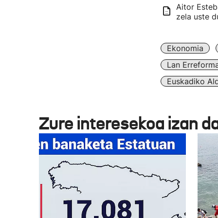
Aitor Esteb
zela uste d
Ekonomia
Lan Erreforma
Euskadiko Ald
Zure interesekoa izan d