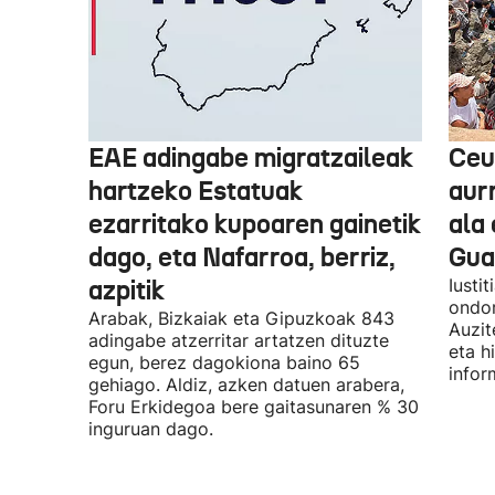
EAE adingabe migratzaileak
Ceu
hartzeko Estatuak
aurr
ezarritako kupoaren gainetik
ala 
dago, eta Nafarroa, berriz,
Guar
azpitik
Iusti
ondor
Arabak, Bizkaiak eta Gipuzkoak 843
Auzit
adingabe atzerritar artatzen dituzte
eta h
egun, berez dagokiona baino 65
infor
gehiago. Aldiz, azken datuen arabera,
Foru Erkidegoa bere gaitasunaren % 30
inguruan dago.