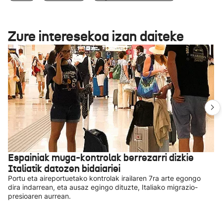
Zure interesekoa izan daiteke
Espainiak muga-kontrolak berrezarri dizkie
Italiatik datozen bidaiariei
Portu eta aireportuetako kontrolak irailaren 7ra arte egongo
dira indarrean, eta ausaz egingo dituzte, Italiako migrazio-
presioaren aurrean.