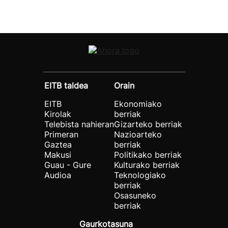
EITB taldea
Orain
EITB
Ekonomiako
Kirolak
berriak
Telebista nahieran
Gizarteko berriak
Primeran
Nazioarteko
Gaztea
berriak
Makusi
Politikako berriak
Guau - Gure
Kulturako berriak
Audioa
Teknologiako
berriak
Osasuneko
berriak
Gaurkotasuna