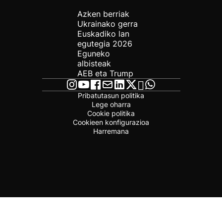
Azken berriak
Ukrainako gerra
Euskadiko lan
egutegia 2026
Eguneko
albisteak
AEB eta Trump
Pribatutasun politika
Lege oharra
Cookie politika
Cookieen konfigurazioa
Harremana