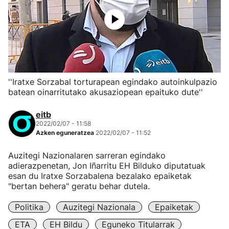
''Iratxe Sorzabal torturapean egindako autoinkulpazio
batean oinarritutako akusaziopean epaituko dute''
eitb
2022/02/07 - 11:58
Azken eguneratzea
2022/02/07 - 11:52
Auzitegi Nazionalaren sarreran egindako
adierazpenetan, Jon Iñarritu EH Bilduko diputatuak
esan du Iratxe Sorzabalena bezalako epaiketak
"bertan behera" geratu behar dutela.
Politika
Auzitegi Nazionala
Epaiketak
ETA
EH Bildu
Eguneko Titularrak