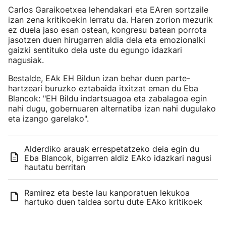
Carlos Garaikoetxea lehendakari eta EAren sortzaile
izan zena kritikoekin lerratu da. Haren zorion mezurik
ez duela jaso esan ostean, kongresu batean porrota
jasotzen duen hirugarren aldia dela eta emozionalki
gaizki sentituko dela uste du egungo idazkari
nagusiak.
Bestalde, EAk EH Bildun izan behar duen parte-
hartzeari buruzko eztabaida itxitzat eman du Eba
Blancok: "EH Bildu indartsuagoa eta zabalagoa egin
nahi dugu, gobernuaren alternatiba izan nahi dugulako
eta izango garelako".
Alderdiko arauak errespetatzeko deia egin du
Eba Blancok, bigarren aldiz EAko idazkari nagusi
hautatu berritan
Ramirez eta beste lau kanporatuen lekukoa
hartuko duen taldea sortu dute EAko kritikoek