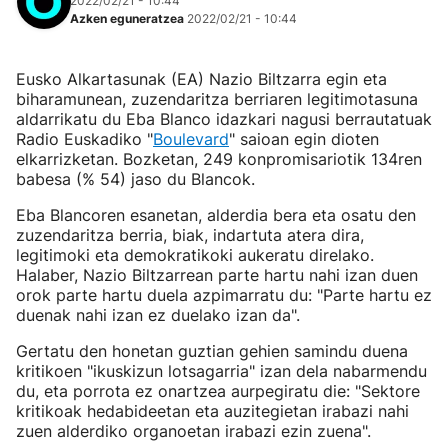
2022/02/21 - 10:44
Azken eguneratzea
2022/02/21 - 10:44
Eusko Alkartasunak (EA) Nazio Biltzarra egin eta
biharamunean, zuzendaritza berriaren legitimotasuna
aldarrikatu du Eba Blanco idazkari nagusi berrautatuak
Radio Euskadiko "
Boulevard
" saioan egin dioten
elkarrizketan. Bozketan, 249 konpromisariotik 134ren
babesa (% 54) jaso du Blancok.
Eba Blancoren esanetan, alderdia bera eta osatu den
zuzendaritza berria, biak, indartuta atera dira,
legitimoki eta demokratikoki aukeratu direlako.
Halaber, Nazio Biltzarrean parte hartu nahi izan duen
orok parte hartu duela azpimarratu du: "Parte hartu ez
duenak nahi izan ez duelako izan da".
Gertatu den honetan guztian gehien samindu duena
kritikoen "ikuskizun lotsagarria" izan dela nabarmendu
du, eta porrota ez onartzea aurpegiratu die: "Sektore
kritikoak hedabideetan eta auzitegietan irabazi nahi
zuen alderdiko organoetan irabazi ezin zuena".