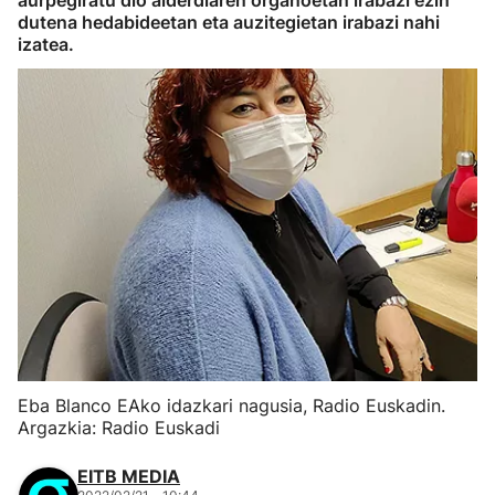
aurpegiratu dio alderdiaren organoetan irabazi ezin
dutena hedabideetan eta auzitegietan irabazi nahi
izatea.
Eba Blanco EAko idazkari nagusia, Radio Euskadin.
Argazkia: Radio Euskadi
EITB MEDIA