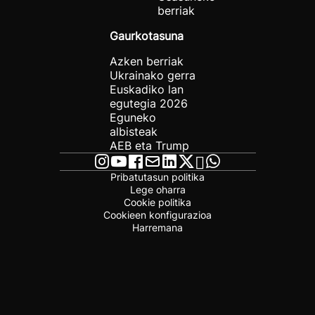
berriak
Gaurkotasuna
Azken berriak
Ukrainako gerra
Euskadiko lan
egutegia 2026
Eguneko
albisteak
AEB eta Trump
Pribatutasun politika
Lege oharra
Cookie politika
Cookieen konfigurazioa
Harremana