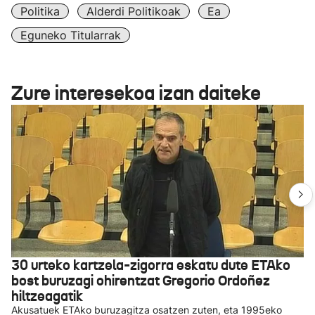
Politika
Alderdi Politikoak
Ea
Eguneko Titularrak
Zure interesekoa izan daiteke
30 urteko kartzela-zigorra eskatu dute ETAko
bost buruzagi ohirentzat Gregorio Ordoñez
hiltzeagatik
Akusatuek ETAko buruzagitza osatzen zuten, eta 1995eko