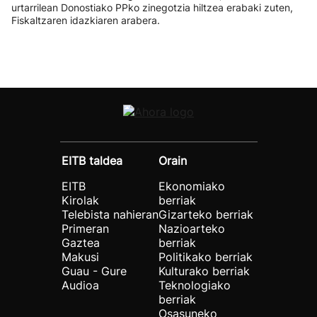
urtarrilean Donostiako PPko zinegotzia hiltzea erabaki zuten,
Fiskaltzaren idazkiaren arabera.
EITB taldea
Orain
EITB
Ekonomiako
Kirolak
berriak
Telebista nahieran
Gizarteko berriak
Primeran
Nazioarteko
Gaztea
berriak
Makusi
Politikako berriak
Guau - Gure
Kulturako berriak
Audioa
Teknologiako
berriak
Osasuneko