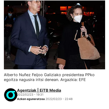
Alberto Nuñez Feijoo Galiziako presidentea PPko
egoitza nagusira iritsi denean. Argazkia: EFE
Agentziak | EiTB Media
2022/02/23 - 19:31
Azken eguneratzea
2022/02/23 - 22:48