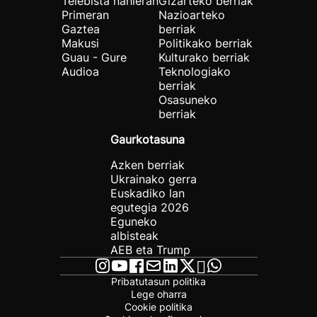
Telebista nahieran
Gizarteko berriak
Primeran
Nazioarteko
Gaztea
berriak
Makusi
Politikako berriak
Guau - Gure
Kulturako berriak
Audioa
Teknologiako
berriak
Osasuneko
berriak
Gaurkotasuna
Azken berriak
Ukrainako gerra
Euskadiko lan
egutegia 2026
Eguneko
albisteak
AEB eta Trump
Pribatutasun politika
Lege oharra
Cookie politika