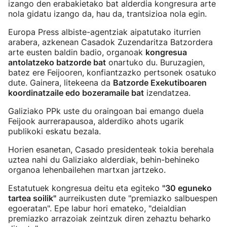
izango den erabakietako bat alderdia kongresura arte
nola gidatu izango da, hau da, trantsizioa nola egin.
Europa Press albiste-agentziak aipatutako iturrien
arabera, azkenean Casadok Zuzendaritza Batzordera
arte eusten baldin badio, organoak
kongresua
antolatzeko batzorde bat
onartuko du. Buruzagien,
batez ere Feijooren, konfiantzazko pertsonek osatuko
dute. Gainera, litekeena da
Batzorde Exekutiboaren
koordinatzaile edo bozeramaile bat
izendatzea.
Galiziako PPk uste du oraingoan bai emango duela
Feijook aurrerapausoa, alderdiko ahots ugarik
publikoki eskatu bezala.
Horien esanetan, Casado presidenteak tokia berehala
uztea nahi du Galiziako alderdiak, behin-behineko
organoa lehenbailehen martxan jartzeko.
Estatutuek kongresua deitu eta egiteko
"30 eguneko
tartea soilik"
aurreikusten dute "premiazko salbuespen
egoeratan". Epe labur hori emateko, "deialdian
premiazko arrazoiak zeintzuk diren zehaztu beharko