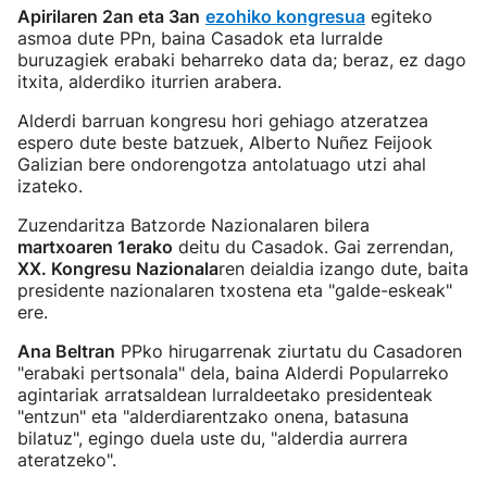
Apirilaren 2an eta 3an
ezohiko kongresua
egiteko
asmoa dute PPn, baina Casadok eta lurralde
buruzagiek erabaki beharreko data da; beraz, ez dago
itxita, alderdiko iturrien arabera.
Alderdi barruan kongresu hori gehiago atzeratzea
espero dute beste batzuek, Alberto Nuñez Feijook
Galizian bere ondorengotza antolatuago utzi ahal
izateko.
Zuzendaritza Batzorde Nazionalaren bilera
martxoaren 1erako
deitu du Casadok. Gai zerrendan,
XX. Kongresu Nazionala
ren deialdia izango dute, baita
presidente nazionalaren txostena eta "galde-eskeak"
ere.
Ana Beltran
PPko hirugarrenak ziurtatu du Casadoren
"erabaki pertsonala" dela, baina Alderdi Popularreko
agintariak arratsaldean lurraldeetako presidenteak
"entzun" eta "alderdiarentzako onena, batasuna
bilatuz", egingo duela uste du, "alderdia aurrera
ateratzeko".