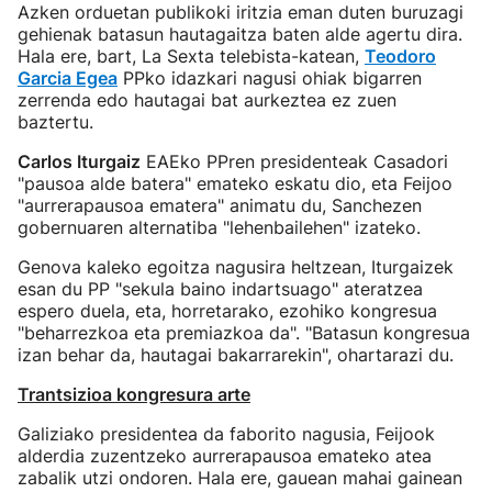
Azken orduetan publikoki iritzia eman duten buruzagi
gehienak batasun hautagaitza baten alde agertu dira.
Hala ere, bart, La Sexta telebista-katean,
Teodoro
Garcia Egea
PPko idazkari nagusi ohiak bigarren
zerrenda edo hautagai bat aurkeztea ez zuen
baztertu.
Carlos Iturgaiz
EAEko PPren presidenteak Casadori
"pausoa alde batera" emateko eskatu dio, eta Feijoo
"aurrerapausoa ematera" animatu du, Sanchezen
gobernuaren alternatiba "lehenbailehen" izateko.
Genova kaleko egoitza nagusira heltzean, Iturgaizek
esan du PP "sekula baino indartsuago" ateratzea
espero duela, eta, horretarako, ezohiko kongresua
"beharrezkoa eta premiazkoa da". "Batasun kongresua
izan behar da, hautagai bakarrarekin", ohartarazi du.
Trantsizioa kongresura arte
Galiziako presidentea da faborito nagusia, Feijook
alderdia zuzentzeko aurrerapausoa emateko atea
zabalik utzi ondoren. Hala ere, gauean mahai gainean