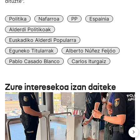
dituzte".
Politika
Nafarroa
PP
Espainia
Alderdi Politikoak
Euskadiko Alderdi Popularra
Eguneko Titularrak
Alberto Núñez Feijóo
Pablo Casado Blanco
Carlos Iturgaiz
Zure interesekoa izan daiteke