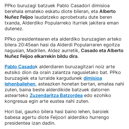
PPko buruzagi batzuek Pablo Casadori dimisioa
berehala emateko eskatu diote bileran, eta
Alberto
Nuñez Feijoo
laudatzeko aprobetxatu dute beren
txanda, Alderdiko Popularreko iturriek jakitera eman
dutenez.
PPko presidentearen eta alderdiko buruzagien arteko
bilera 20:45ean hasi da Alderdi Popularraren egoitza
nagusian, Madrilen. Aldez aurretik,
Casado eta Alberto
Nuñez Feijoo elkarrekin bildu dira
.
Pablo Casado
k alderdiaren buruzagitzari noiz arte
eutsiko dion da orain zalantza nagusietako bat. PPko
buruzagiek eta lurralde kargudunek
dimisioa
lehenbailehen
, asteazken honetan bertan, ematea nahi
zuten, baina beste alderdikide batzuek datorren
astearteko
Zuzendaritza Batzordea
edo ezohiko
kongresua egin arte eustea nahi zuten.
Hori bai, gaurko bilera hasi baino lehen, baroiek
babesa agertu diote Feijoori alderdiko hurrengo
presidentea izan dadin.