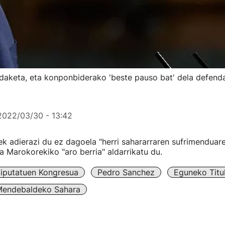
ldaketa, eta konponbiderako 'beste pauso bat' dela defend
2022/03/30 - 13:42
 adierazi du ez dagoela "herri sahararraren sufrimenduar
ta Marokorekiko "aro berria" aldarrikatu du.
iputatuen Kongresua
Pedro Sanchez
Eguneko Titu
endebaldeko Sahara