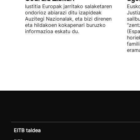
Iustitia Europak jarritako salaketaren
Eusko
ondorioz abiarazi ditu izapideak
Justi
Auzitegi Nazionalak, eta bizi direnen
sailb
eta hildakoen kokapenari buruzko
"zent
informazioa eskatu du.
(Espa
horie
famil
erama
EITB taldea