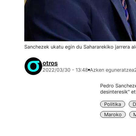
Sanchezek ukatu egin du Sahararekiko jarrera a
otros
2022/03/30 - 13:48
Azken eguneratzea
Pedro Sanchezek
desinteresik" e
Politika
D
Maroko
M