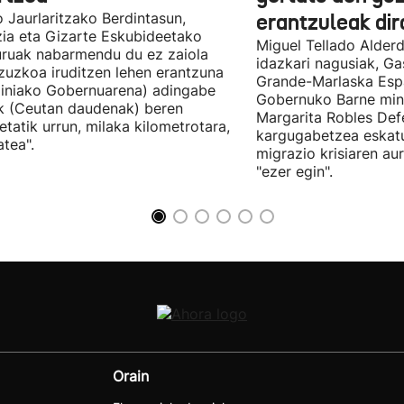
 Jaurlaritzako Berdintasun,
erantzuleak dir
zia eta Gizarte Eskubideetako
Miguel Tellado Alderd
uruak nabarmendu du ez zaiola
idazkari nagusiak, Ga
zuzkoa iruditzen lehen erantzuna
Grande-Marlaska Esp
iniako Gobernuarena) adingabe
Gobernuko Barne mini
k (Ceutan daudenak) beren
Margarita Robles Def
ietatik urrun, milaka kilometrotara,
kargugabetzea eskat
tea".
migrazio krisiaren au
"ezer egin".
Orain