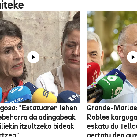
aiteke
gosa: "Estatuaren lehen
Grande-Marlas
ebeharra da adingabeak
Robles kargug
liekin itzultzeko bideak
eskatu du Tella
rtzea"
gertatu den guz