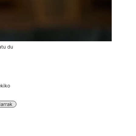
atu du
ekiko
larrak