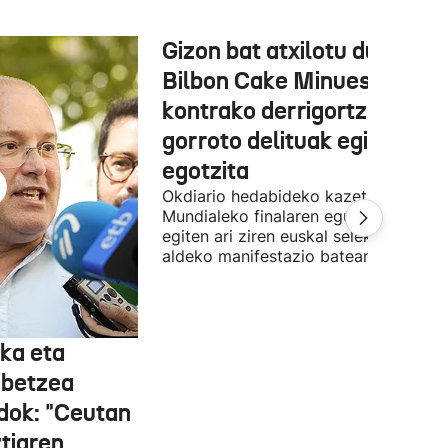
Gizon bat atxilotu dute,
Bilbon Cake Minuesaren
kontrako derrigortze eta
gorroto delituak egitea
egotzita
Okdiario hedabideko kazetaria
Mundialeko finalaren egunean Bilbon
egiten ari ziren euskal selekzioaren
aldeko manifestazio batean zegoen.
ka eta
abetzea
dok: "Ceutan
tiaren