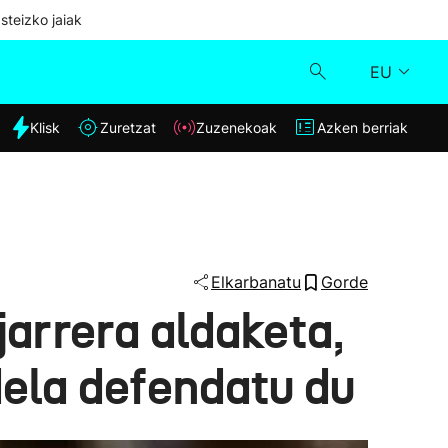
steizko jaiak
EU
dia
Klisk
Zuretzat
Zuzenekoak
Azken berriak
Klisk
Zuzenekoak
Zuretzat
Elkarbanatu
Gorde
jarrera aldaketa,
Azken berriak
dela defendatu du