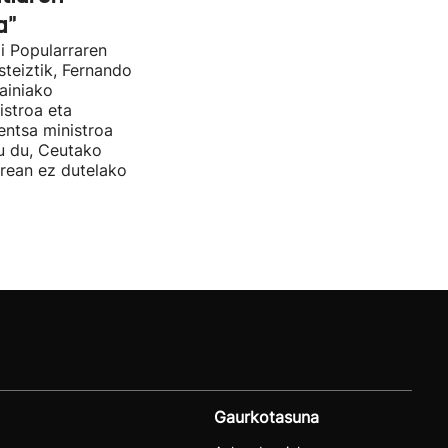
a"
i Popularraren
steiztik, Fernando
ainiako
stroa eta
entsa ministroa
u du, Ceutako
rrean ez dutelako
Gaurkotasuna