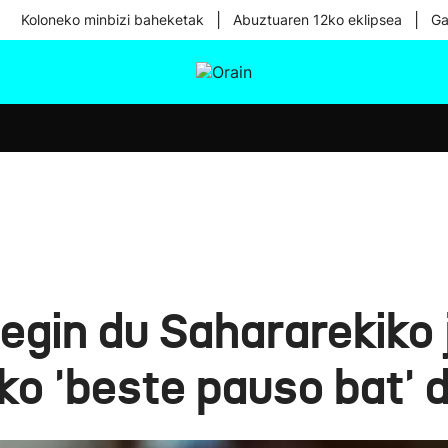
|
|
Koloneko minbizi baheketak
Abuztuaren 12ko eklipsea
Ga
tura
Ikusmiran
Egural
Osasuna
Teknologia
gin du Sahararekiko 
ko 'beste pauso bat' 