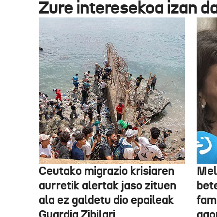
Zure interesekoa izan d
Ceutako migrazio krisiaren
Mel
aurretik alertak jaso zituen
bet
ala ez galdetu dio epaileak
fami
Guardia Zibilari
ago