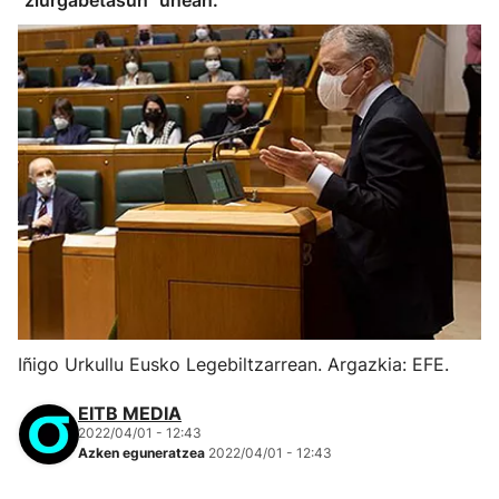
"ziurgabetasun" unean.
Iñigo Urkullu Eusko Legebiltzarrean. Argazkia: EFE.
EITB MEDIA
2022/04/01 - 12:43
Azken eguneratzea
2022/04/01 - 12:43