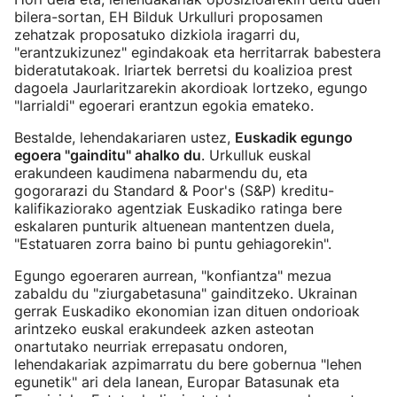
bilera-sortan, EH Bilduk Urkulluri proposamen
zehatzak proposatuko dizkiola iragarri du,
"erantzukizunez" egindakoak eta herritarrak babestera
bideratutakoak. Iriartek berretsi du koalizioa prest
dagoela Jaurlaritzarekin akordioak lortzeko, egungo
"larrialdi" egoerari erantzun egokia emateko.
Bestalde, lehendakariaren ustez,
Euskadik egungo
egoera "gainditu" ahalko du
. Urkulluk euskal
erakundeen kaudimena nabarmendu du, eta
gogorarazi du Standard & Poor's (S&P) kreditu-
kalifikaziorako agentziak Euskadiko ratinga bere
eskalaren punturik altuenean mantentzen duela,
"Estatuaren zorra baino bi puntu gehiagorekin".
Egungo egoeraren aurrean, "konfiantza" mezua
zabaldu du "ziurgabetasuna" gainditzeko. Ukrainan
gerrak Euskadiko ekonomian izan dituen ondorioak
arintzeko euskal erakundeek azken asteotan
onartutako neurriak errepasatu ondoren,
lehendakariak azpimarratu du bere gobernua "lehen
egunetik" ari dela lanean, Europar Batasunak eta