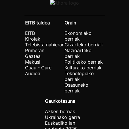
EITB taldea
Orain
EITB
Ekonomiako
Kirolak
berriak
Telebista nahieran
Gizarteko berriak
Primeran
Nazioarteko
Gaztea
berriak
Makusi
Politikako berriak
Guau - Gure
Kulturako berriak
Audioa
Teknologiako
berriak
Osasuneko
berriak
Gaurkotasuna
Azken berriak
Ukrainako gerra
Euskadiko lan
egutegia 2026