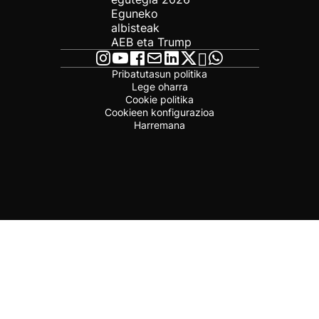
Eguneko
albisteak
AEB eta Trump
Pribatutasun politika
Lege oharra
Cookie politika
Cookieen konfigurazioa
Harremana