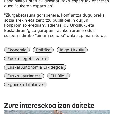
Espainiako Estatuak diseinatutako esparruak ezartzen
duen "aukeren esparruan".
"Ziurgabetasuna gorabehera, konfiantza dugu oreka
sozialarekin eta zerbitzu publikoekin dugun
konpromiso ereduan", adierazi du Urkulluk, eta
Euskadiren "giza garapen iraunkorraren eredua"
susperraldirako "oinarri sendoa" dela azpimarratu du.
Ekonomia
Politika
Iñigo Urkullu
Eusko Legebiltzarra
Euskal Autonomia Erkidegoa
Eusko Jaurlaritza
EH Bildu
Eguneko Titularrak
Zure interesekoa izan daiteke