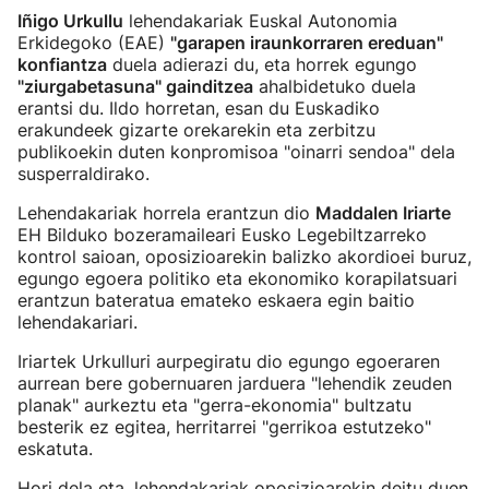
Iñigo Urkullu
lehendakariak Euskal Autonomia
Erkidegoko (EAE)
"garapen iraunkorraren ereduan"
konfiantza
duela adierazi du, eta horrek egungo
"ziurgabetasuna" gainditzea
ahalbidetuko duela
erantsi du. Ildo horretan, esan du Euskadiko
erakundeek gizarte orekarekin eta zerbitzu
publikoekin duten konpromisoa "oinarri sendoa" dela
susperraldirako.
Lehendakariak horrela erantzun dio
Maddalen Iriarte
EH Bilduko bozeramaileari Eusko Legebiltzarreko
kontrol saioan, oposizioarekin balizko akordioei buruz,
egungo egoera politiko eta ekonomiko korapilatsuari
erantzun bateratua emateko eskaera egin baitio
lehendakariari.
Iriartek Urkulluri aurpegiratu dio egungo egoeraren
aurrean bere gobernuaren jarduera "lehendik zeuden
planak" aurkeztu eta "gerra-ekonomia" bultzatu
besterik ez egitea, herritarrei "gerrikoa estutzeko"
eskatuta.
Hori dela eta, lehendakariak oposizioarekin deitu duen