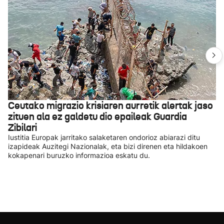
Ceutako migrazio krisiaren aurretik alertak jaso
zituen ala ez galdetu dio epaileak Guardia
Zibilari
Iustitia Europak jarritako salaketaren ondorioz abiarazi ditu
izapideak Auzitegi Nazionalak, eta bizi direnen eta hildakoen
kokapenari buruzko informazioa eskatu du.