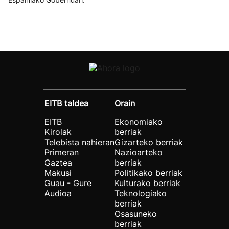
EITB taldea
Orain
EITB
Ekonomiako
Kirolak
berriak
Telebista nahieran
Gizarteko berriak
Primeran
Nazioarteko
Gaztea
berriak
Makusi
Politikako berriak
Guau - Gure
Kulturako berriak
Audioa
Teknologiako
berriak
Osasuneko
berriak