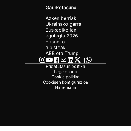
Gaurkotasuna
Azken berriak
Ukrainako gerra
Euskadiko lan
egutegia 2026
Eguneko
albisteak
AEB eta Trump
Pribatutasun politika
Lege oharra
Cookie politika
Cookieen konfigurazioa
Harremana