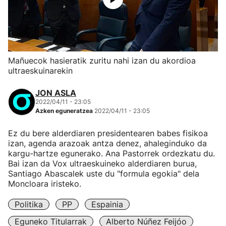
Mañuecok hasieratik zuritu nahi izan du akordioa
ultraeskuinarekin
JON ASLA
2022/04/11 - 23:05
Azken eguneratzea
2022/04/11 - 23:05
Ez du bere alderdiaren presidentearen babes fisikoa
izan, agenda arazoak antza denez, ahaleginduko da
kargu-hartze egunerako. Ana Pastorrek ordezkatu du.
Bai izan da Vox ultraeskuineko alderdiaren burua,
Santiago Abascalek uste du "formula egokia" dela
Moncloara iristeko.
Politika
PP
Espainia
Eguneko Titularrak
Alberto Núñez Feijóo