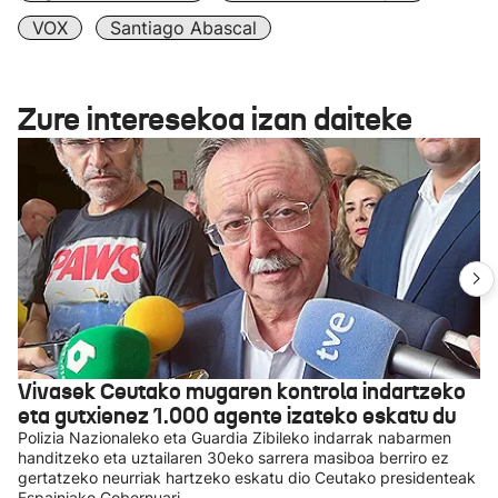
VOX
Santiago Abascal
Zure interesekoa izan daiteke
Vivasek Ceutako mugaren kontrola indartzeko
eta gutxienez 1.000 agente izateko eskatu du
Polizia Nazionaleko eta Guardia Zibileko indarrak nabarmen
handitzeko eta uztailaren 30eko sarrera masiboa berriro ez
gertatzeko neurriak hartzeko eskatu dio Ceutako presidenteak
Espainiako Gobernuari.