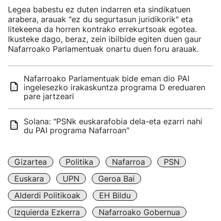
Legea babestu ez duten indarren eta sindikatuen
arabera, arauak "ez du segurtasun juridikorik" eta
litekeena da horren kontrako errekurtsoak egotea.
Ikusteke dago, beraz, zein ibilbide egiten duen gaur
Nafarroako Parlamentuak onartu duen foru arauak.
Nafarroako Parlamentuak bide eman dio PAI
ingelesezko irakaskuntza programa D ereduaren
pare jartzeari
Solana: "PSNk euskarafobia dela-eta ezarri nahi
du PAI programa Nafarroan"
Gizartea
Politika
Nafarroa
PSN
Euskara
UPN
Geroa Bai
Alderdi Politikoak
EH Bildu
Izquierda Ezkerra
Nafarroako Gobernua