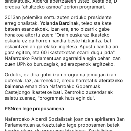
sindikatuek. Alderdi abertzaleen ustez, bestalde, D
eredua "ahultzeko asmoa" zerion programari.
2013an polemika sortu zuten orduko presidente
erregionalistak,
Yolanda Barcina
k, telebista kate
batean esandakoek. Izan ere, aho bizarrik gabe
honakoa aitortu zuen: "Orain euskaraz ikasteko
eskaria ez da horren handia beste hizkuntza bat
eskaintzen ari garelako: ingelesa. Apustu handia ari
gara egiten, eta 60 ikastetxetan ezarri dugu jada".
Nafarroako Parlamentuan agerraldia egin behar izan
zuen UPNko buruzagiak, adierazpenok argitzeko.
Ordutik, ez dira gutxi izan programa jomugan izan
dutenak. Iaz, aurrenekoz, eredu horretatik
ateratzeko
baimena
eman zion Nafarroako Gobernuak
Castejongo ikastetxe bati. Zentroko zuzendariak
salatu zuenez, "programak huts egin du".
PSNren lege proposamena
Nafarroako Alderdi Sozialistak joan den apirilaren 8an
Parlamentuan aurkeztutako lege proposamen batek
berriro ekarri du programa hizpidera. Sozialisten