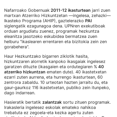
Nafarroako Gobernuak
2011-12 ikasturtean
jarri zuen
martxan Atzerriko Hizkuntzetan —ingelesa, zehazki—
Ikasteko Programa (AHIP), gaztelerazko
PAI
siglengatik ezagunagoa dena. UPNren exekutiboak
orduan argudiatu zuenez, programak hezkuntza
eleanitza jasotzeko eskubidea bermatzea zuen
helburu "ikaslearen errentaren eta bizitokia zein zen
gorabehera".
Haur Hezkuntzako bigarren ziklotik hasita,
hizkuntzaren alorretik kanpoko ikasgaiak ingelesez
garatzen dituzte (ikasgaien eta ordutegiaren %
40
atzerriko hizkuntzan
ematen dute). 40 ikastetxetan
ezarri zuten aurrena, eta hurrengo ikasturtean, 60
zentrora zabaldu. 10 urteotan hazten jarraitu du, eta
gaur-gaurkoz 116 ikastetxetan, publiko zein itunpeko,
dago indarrean.
Hasieratik bertatik
zalantzak
sortu zituen programak.
Irakasleria ingelesez eskolak emateko nahikoa
trebatuta ez zegoela-eta kezka agertu zuten