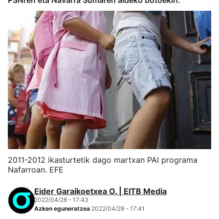
PSNren eta Navarra Sumaren aldeko botoekin.
2011-2012 ikasturtetik dago martxan PAI programa
Nafarroan. EFE
Eider Garaikoetxea O. | EITB Media
2022/04/28 - 17:43
Azken eguneratzea
2022/04/28 - 17:41