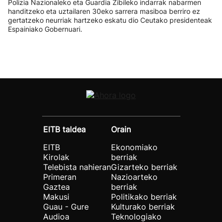
Polizia Nazionaleko eta Guardia Zibileko indarrak nabarmen
handitzeko eta uztailaren 30eko sarrera masiboa berriro ez
gertatzeko neurriak hartzeko eskatu dio Ceutako presidenteak
Espainiako Gobernuari.
EITB taldea
Orain
EITB
Ekonomiako
Kirolak
berriak
Telebista nahieran
Gizarteko berriak
Primeran
Nazioarteko
Gaztea
berriak
Makusi
Politikako berriak
Guau - Gure
Kulturako berriak
Audioa
Teknologiako