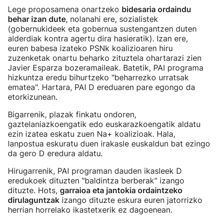
Lege proposamena onartzeko
bidesaria ordaindu
behar izan dute
, nolanahi ere, sozialistek
(gobernukideek eta gobernua sustengantzen duten
alderdiak kontra agertu dira hasieratik). Izan ere,
euren babesa izateko PSNk koalizioaren hiru
zuzenketak onartu beharko zituztela ohartarazi zien
Javier Esparza bozeramaileak. Batetik, PAI programa
hizkuntza eredu bihurtzeko "beharrezko urratsak
ematea". Hartara, PAI D ereduaren pare egongo da
etorkizunean.
Bigarrenik, plazak finkatu ondoren,
gaztelaniazkoengatik edo euskarazkoengatik aldatu
ezin izatea eskatu zuen Na+ koalizioak. Hala,
lanpostua eskuratu duen irakasle euskaldun bat ezingo
da gero D eredura aldatu.
Hirugarrenik, PAI programan dauden ikasleek D
eredukoek dituzten "baldintza berberak" izango
dituzte. Hots,
garraioa eta jantokia ordaintzeko
dirulaguntzak
izango dituzte eskura euren jatorrizko
herrian horrelako ikastetxerik ez dagoenean.