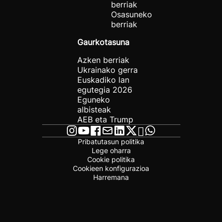
berriak
Osasuneko
berriak
Gaurkotasuna
Azken berriak
Ukrainako gerra
Euskadiko lan
egutegia 2026
Eguneko
albisteak
AEB eta Trump
Pribatutasun politika
Lege oharra
Cookie politika
Cookieen konfigurazioa
Harremana