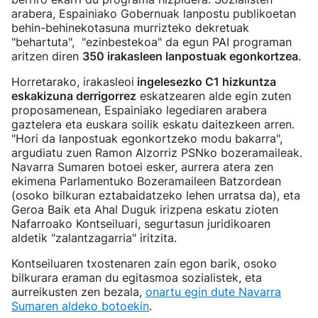
arabera, Espainiako Gobernuak lanpostu publikoetan
behin-behinekotasuna murrizteko dekretuak
"behartuta", "ezinbestekoa" da egun PAI programan
aritzen diren
350 irakasleen lanpostuak egonkortzea
.
Horretarako, irakasleoi
ingelesezko C1 hizkuntza
eskakizuna derrigorrez
eskatzearen alde egin zuten
proposamenean, Espainiako legediaren arabera
gaztelera eta euskara soilik eskatu daitezkeen arren.
"Hori da lanpostuak egonkortzeko modu bakarra",
argudiatu zuen Ramon Alzorriz PSNko bozeramaileak.
Navarra Sumaren botoei esker, aurrera atera zen
ekimena Parlamentuko Bozeramaileen Batzordean
(osoko bilkuran eztabaidatzeko lehen urratsa da), eta
Geroa Baik eta Ahal Duguk irizpena eskatu zioten
Nafarroako Kontseiluari, segurtasun juridikoaren
aldetik "zalantzagarria" iritzita.
Kontseiluaren txostenaren zain egon barik, osoko
bilkurara eraman du egitasmoa sozialistek, eta
aurreikusten zen bezala,
onartu egin dute Navarra
Sumaren aldeko botoekin
.