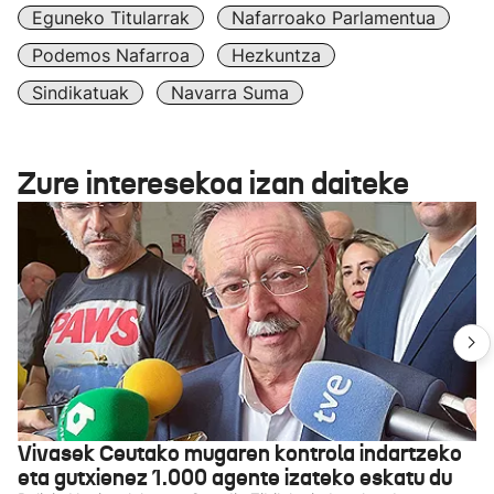
Eguneko Titularrak
Nafarroako Parlamentua
Podemos Nafarroa
Hezkuntza
Sindikatuak
Navarra Suma
Zure interesekoa izan daiteke
Vivasek Ceutako mugaren kontrola indartzeko
eta gutxienez 1.000 agente izateko eskatu du