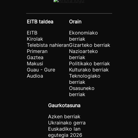
EITB taldea
Orain
EITB
Ekonomiako
Kirolak
berriak
Telebista nahieran
Gizarteko berriak
Primeran
Nazioarteko
Gaztea
berriak
Makusi
Politikako berriak
Guau - Gure
Kulturako berriak
Audioa
Teknologiako
berriak
Osasuneko
berriak
Gaurkotasuna
Azken berriak
Ukrainako gerra
Euskadiko lan
egutegia 2026