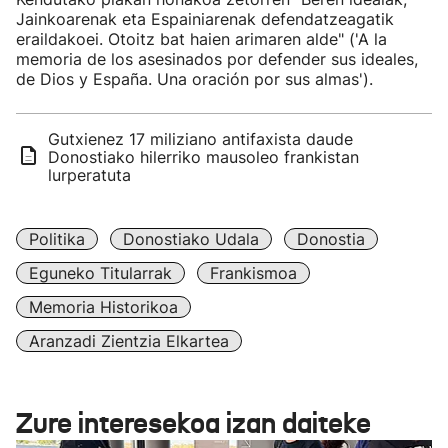
Jainkoarenak eta Espainiarenak defendatzeagatik
eraildakoei. Otoitz bat haien arimaren alde" ('A la
memoria de los asesinados por defender sus ideales,
de Dios y España. Una oración por sus almas').
Gutxienez 17 miliziano antifaxista daude
Donostiako hilerriko mausoleo frankistan
lurperatuta
Politika
Donostiako Udala
Donostia
Eguneko Titularrak
Frankismoa
Memoria Historikoa
Aranzadi Zientzia Elkartea
Zure interesekoa izan daiteke