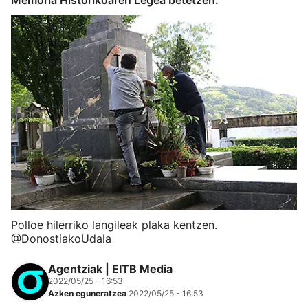
Memoria Historikoaren Legea betetzen.
Polloe hilerriko langileak plaka kentzen.
@DonostiakoUdala
Agentziak | EITB Media
2022/05/25 - 16:53
Azken eguneratzea
2022/05/25 - 16:53