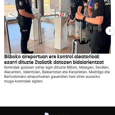
Bilboko aireportuan ere kontrol aleatorioak
ezarri dituzte Italiatik datozen bidaiarientzat
Kontrolak goizean zehar egin dituzte Bilbon, Malagan, Sevillan,
Alacanten, Valentzian, Balearretan eta Kanarietan. Madrilgo eta
Bartzelonako aireportuetan gauerdian hasi ziren ausazko
muga-kontrolak egiten.