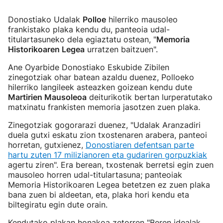
Donostiako Udalak
Polloe
hilerriko mausoleo
frankistako plaka kendu du, panteoia udal-
titulartasuneko dela egiaztatu ostean, "
Memoria
Historikoaren Legea
urratzen baitzuen".
Ane Oyarbide Donostiako Eskubide Zibilen
zinegotziak ohar batean azaldu duenez, Polloeko
hilerriko langileek asteazken goizean kendu dute
Martirien Mausoleoa
deiturikotik bertan lurperatutako
matxinatu frankisten memoria jasotzen zuen plaka.
Zinegotziak gogorarazi duenez, "Udalak Aranzadiri
duela gutxi eskatu zion txostenaren arabera, panteoi
horretan, gutxienez,
Donostiaren defentsan parte
hartu zuten 17 milizianoren eta gudariren gorpuzkiak
agertu ziren". Era berean, txostenak berretsi egin zuen
mausoleo horren udal-titulartasuna; panteoiak
Memoria Historikoaren Legea betetzen ez zuen plaka
bana zuen bi aldeetan, eta, plaka hori kendu eta
biltegiratu egin dute orain.
Kendutako plakan honakoa zetorren "Beren idealak,