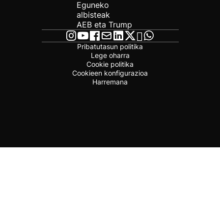
Eguneko
albisteak
AEB eta Trump
Pribatutasun politika
Lege oharra
Cookie politika
Cookieen konfigurazioa
Harremana