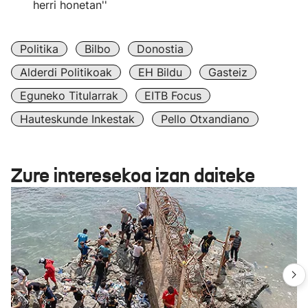
herri honetan''
Politika
Bilbo
Donostia
Alderdi Politikoak
EH Bildu
Gasteiz
Eguneko Titularrak
EITB Focus
Hauteskunde Inkestak
Pello Otxandiano
Zure interesekoa izan daiteke