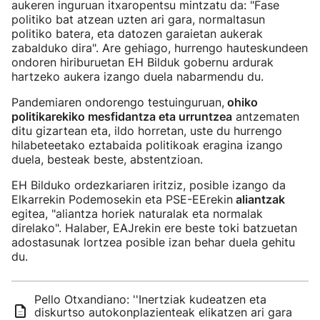
aukeren inguruan itxaropentsu mintzatu da: "Fase
politiko bat atzean uzten ari gara, normaltasun
politiko batera, eta datozen garaietan aukerak
zabalduko dira". Are gehiago, hurrengo hauteskundeen
ondoren hiriburuetan EH Bilduk gobernu ardurak
hartzeko aukera izango duela nabarmendu du.
Pandemiaren ondorengo testuinguruan,
ohiko
politikarekiko mesfidantza eta urruntzea
antzematen
ditu gizartean eta, ildo horretan, uste du hurrengo
hilabeteetako eztabaida politikoak eragina izango
duela, besteak beste, abstentzioan.
EH Bilduko ordezkariaren iritziz, posible izango da
Elkarrekin Podemosekin eta PSE-EErekin
aliantzak
egitea, "aliantza horiek naturalak eta normalak
direlako". Halaber, EAJrekin ere beste toki batzuetan
adostasunak lortzea posible izan behar duela gehitu
du.
Pello Otxandiano: ''Inertziak kudeatzen eta
diskurtso autokonplazienteak elikatzen ari gara