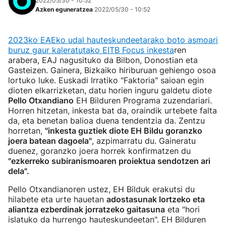
2022/05/30 - 10:52
Azken eguneratzea
2022/05/30 - 10:52
2023ko EAEko udal hauteskundeetarako boto asmoari
buruz gaur kaleratutako EITB Focus inkesta
ren
arabera, EAJ nagusituko da Bilbon, Donostian eta
Gasteizen. Gainera, Bizkaiko hiriburuan gehiengo osoa
lortuko luke. Euskadi Irratiko "Faktoria" saioan egin
dioten elkarrizketan, datu horien inguru galdetu diote
Pello Otxandiano
EH Bilduren Programa zuzendariari.
Horren hitzetan, inkesta bat da, oraindik urtebete falta
da, eta benetan balioa duena tendentzia da. Zentzu
horretan,
"inkesta guztiek diote EH Bildu goranzko
joera batean dagoela"
, azpimarratu du. Gaineratu
duenez, goranzko joera horrek konfirmatzen du
"ezkerreko subiranismoaren proiektua sendotzen ari
dela".
Pello Otxandianoren ustez, EH Bilduk erakutsi du
hilabete eta urte hauetan
adostasunak lortzeko eta
aliantza ezberdinak jorratzeko gaitasuna
eta "hori
islatuko da hurrengo hauteskundeetan". EH Bilduren