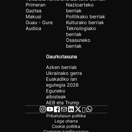
Primeran
Nazioarteko
Gaztea
berriak
Makusi
Politikako berriak
Guau - Gure
Kulturako berriak
Audioa
Teknologiako
berriak
Osasuneko
berriak
Gaurkotasuna
Azken berriak
Ukrainako gerra
Euskadiko lan
egutegia 2026
Eguneko
albisteak
AEB eta Trump
Pribatutasun politika
Lege oharra
Cookie politika
Cookieen konfigurazioa