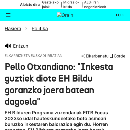
Gasteizko
Migrazio-
AEB-Iran
|
|
Albiste dira
jaiak
krisia
negoziazioak
EU
Hasiera
Politika
Aktualitatea
Bilatzailea
Politika
Entzun
ELKARRIZKETA EUSKADI IRRATIAN
Elkarbanatu
Gorde
Kultura
Pello Otxandiano: "Inkesta
guztiek diote EH Bildu
Ikusmiran
goranzko joera batean
Eguraldia
dagoela"
EH Bilduren Programa zuzendariak EITB Focus
2023ko udal hauteskundeetako boto asmoari
buruzko inkestaren balorazioa egin du. Horren