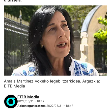
dituztela.
Amaia Martinez Voxeko legebiltzarkidea. Argazkia:
EITB Media
EITB Media
2022/05/31 - 18:47
Azken eguneratzea
2022/05/31 - 18:47