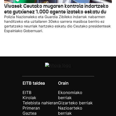
Vivasek Ceutako mugaren kontrola indartzeko
eta gutxienez 1.000 agente izateko eskatu du
Polizia Nazionaleko eta Guardia Zibileko indarrak nabarmen
handitzeko eta uztailaren 30eko sarrera masiboa berriro ez
gertatzeko neurriak hartzeko eskatu dio Ceutako presidenteak
Espainiako Gobernuari.
EITB taldea
Orain
EITB
Ekonomiako
Kirolak
berriak
Telebista nahieran
Gizarteko berriak
Primeran
Nazioarteko
Gaztea
berriak