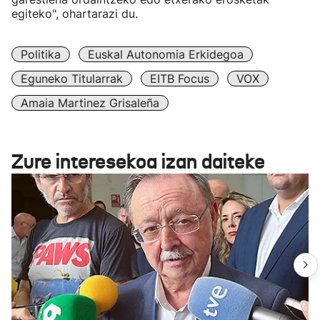
egiteko", ohartarazi du.
Politika
Euskal Autonomia Erkidegoa
Eguneko Titularrak
EITB Focus
VOX
Amaia Martinez Grisaleña
Zure interesekoa izan daiteke