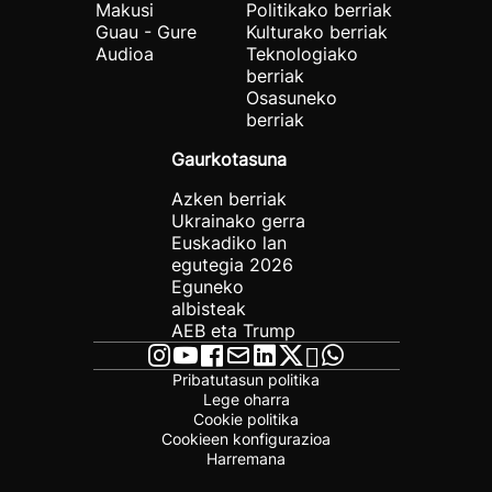
Makusi
Politikako berriak
Guau - Gure
Kulturako berriak
Audioa
Teknologiako
berriak
Osasuneko
berriak
Gaurkotasuna
Azken berriak
Ukrainako gerra
Euskadiko lan
egutegia 2026
Eguneko
albisteak
AEB eta Trump
Pribatutasun politika
Lege oharra
Cookie politika
Cookieen konfigurazioa
Harremana