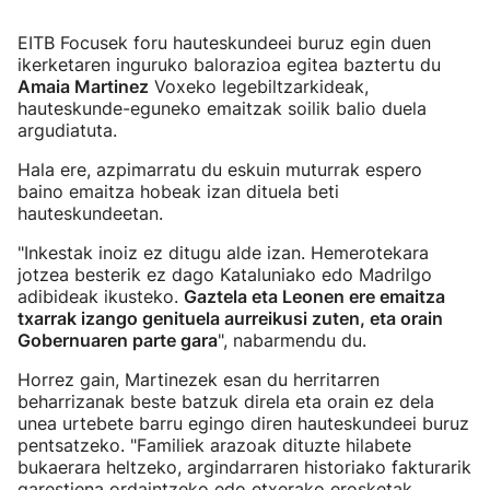
EITB Focusek foru hauteskundeei buruz egin duen
ikerketaren inguruko balorazioa egitea baztertu du
Amaia Martinez
Voxeko legebiltzarkideak,
hauteskunde-eguneko emaitzak soilik balio duela
argudiatuta.
Hala ere, azpimarratu du eskuin muturrak espero
baino emaitza hobeak izan dituela beti
hauteskundeetan.
"Inkestak inoiz ez ditugu alde izan. Hemerotekara
jotzea besterik ez dago Kataluniako edo Madrilgo
adibideak ikusteko.
Gaztela eta Leonen ere emaitza
txarrak izango genituela aurreikusi zuten, eta orain
Gobernuaren parte gara
", nabarmendu du.
Horrez gain, Martinezek esan du herritarren
beharrizanak beste batzuk direla eta orain ez dela
unea urtebete barru egingo diren hauteskundeei buruz
pentsatzeko. "Familiek arazoak dituzte hilabete
bukaerara heltzeko, argindarraren historiako fakturarik
garestiena ordaintzeko edo etxerako erosketak