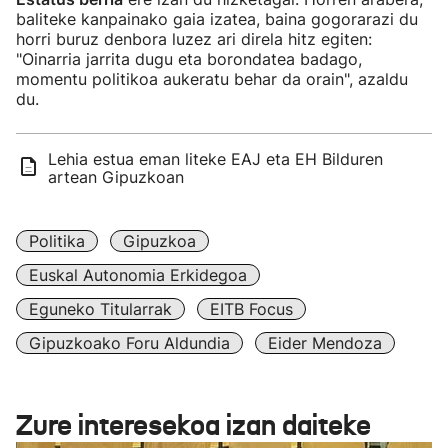
baliteke kanpainako gaia izatea, baina gogorarazi du
horri buruz denbora luzez ari direla hitz egiten:
"Oinarria jarrita dugu eta borondatea badago,
momentu politikoa aukeratu behar da orain", azaldu
du.
Lehia estua eman liteke EAJ eta EH Bilduren
artean Gipuzkoan
Politika
Gipuzkoa
Euskal Autonomia Erkidegoa
Eguneko Titularrak
EITB Focus
Gipuzkoako Foru Aldundia
Eider Mendoza
Zure interesekoa izan daiteke