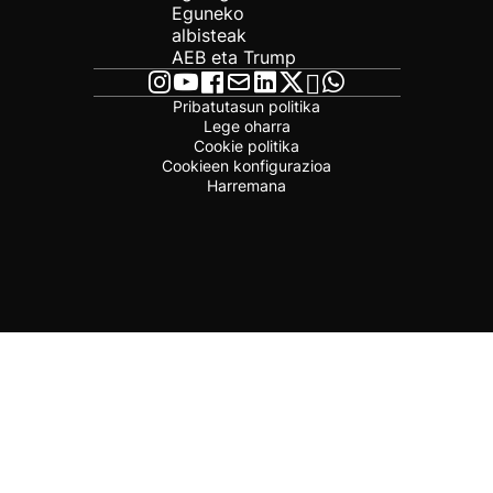
Eguneko
albisteak
AEB eta Trump
Pribatutasun politika
Lege oharra
Cookie politika
Cookieen konfigurazioa
Harremana