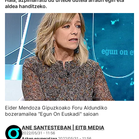
Hala, azpimarratu du urtebe dutela arraun egin eta
aldea handitzeko.
Eider Mendoza Gipuzkoako Foru Aldundiko
bozeramailea "Egun On Euskadi" saioan
ANE SANTESTEBAN | EITB MEDIA
2022/05/31 - 11:56
Azken eguneratzea
2022/05/31 - 11:56