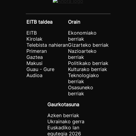
EITB taldea
Orain
EITB
Ekonomiako
Kirolak
berriak
Telebista nahieran
Gizarteko berriak
Primeran
Nazioarteko
Gaztea
berriak
Makusi
Politikako berriak
Guau - Gure
Kulturako berriak
Audioa
Teknologiako
berriak
Osasuneko
berriak
Gaurkotasuna
Azken berriak
Ukrainako gerra
Euskadiko lan
egutegia 2026