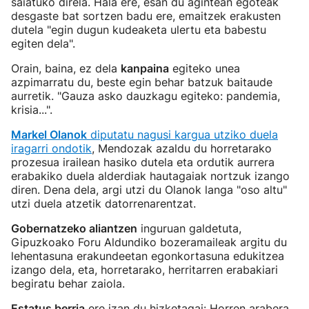
saiatuko direla. Hala ere, esan du agintean egoteak
desgaste bat sortzen badu ere, emaitzek erakusten
dutela "egin dugun kudeaketa ulertu eta babestu
egiten dela".
Orain, baina, ez dela
kanpaina
egiteko unea
azpimarratu du, beste egin behar batzuk baitaude
aurretik. "Gauza asko dauzkagu egiteko: pandemia,
krisia...".
Markel Olanok
diputatu nagusi kargua utziko duela
iragarri ondotik
, Mendozak azaldu du horretarako
prozesua irailean hasiko dutela eta ordutik aurrera
erabakiko duela alderdiak hautagaiak nortzuk izango
diren. Dena dela, argi utzi du Olanok langa "oso altu"
utzi duela atzetik datorrenarentzat.
Gobernatzeko aliantzen
inguruan galdetuta,
Gipuzkoako Foru Aldundiko bozeramaileak argitu du
lehentasuna erakundeetan egonkortasuna edukitzea
izango dela, eta, horretarako, herritarren erabakiari
begiratu behar zaiola.
Estatus berria
ere izan du hizketagai: Horren arabera,