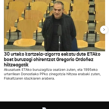
30 urteko kartzela-zigorra eskatu dute ETAko
bost buruzagi ohirentzat Gregorio Ordoñez
hiltzeagatik
Akusatuek ETAko buruzagitza osatzen zuten, eta 1995eko
urtarrilean Donostiako PPko zinegotzia hiltzea erabaki zuten,
Fiskaltzaren idazkiaren arabera.