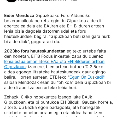
Eider Mendoza
Gipuzkoako Foru Aldundiko
bozeramaileak berretsi egin du Gipuzkoa alderdi
abertzalea dela eta EAJren eta EH Bilduren artean
lehia bizia dagoela datorren udal eta foru
hauteskundeei begira. "Gipuzkoan beti izan gara hurbil
bi alderdiak", gogorarazi du.
2023ko foru hauteskundeetan
egiteko urtebe falta
den honetan, EiTB Focus inkestak zabaldu duenez
lehia estua eman liteke EAJ eta EH Bilduren artean
Gipuzkoan;
izan ere, bien artean botoen % 2,5eko
aldea egongo litzateke hauteskundeak gaur egingo
balira. Horren aurrean, ETB1eko "
Egun On Euskadi
"
saioan Mendozak esan du "ohikoa" dela Gipuzkoan bi
alderdi abertzaleen arteko lehia hori.
Zehazki 0,4ko hobekuntza izango luke EAJk
Gipuzkoan, eta bi puntukoa EH Bilduk. Gauzak horrela,
aitortu du kezka egon badagoela, eta horregatik
urtebete honetan arraun egin eta aldea handitzen