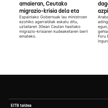
amaieran, Ceutako
dago
migrazio-krisia dela eta
azpi
Espainiako Gobernuak lau ministroen
Araba
ezohiko agerraldiak eskatu ditu,
ading
uztailaren 30ean Ceutan hasitako
egun,
migrazio-krisiaren kudeaketaren berri
gehia
emateko.
Foru 
ingur
EITB taldea