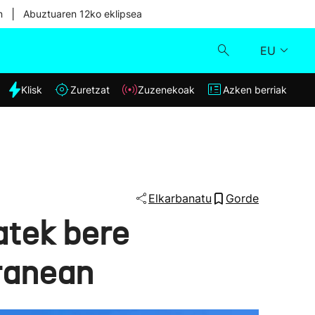
|
n
Abuztuaren 12ko eklipsea
EU
dia
Klisk
Zuretzat
Zuzenekoak
Azken berriak
Klisk
Zuzenekoak
Zuretzat
Elkarbanatu
Gorde
atek bere
Azken berriak
ranean