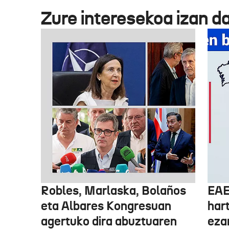
Zure interesekoa izan d
Robles, Marlaska, Bolaños
EAE
eta Albares Kongresuan
har
agertuko dira abuztuaren
eza