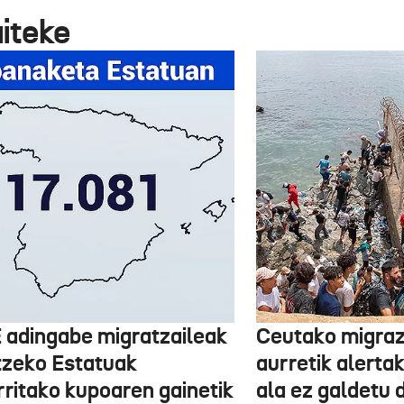
aiteke
 adingabe migratzaileak
Ceutako migrazi
tzeko Estatuak
aurretik alertak
rritako kupoaren gainetik
ala ez galdetu 