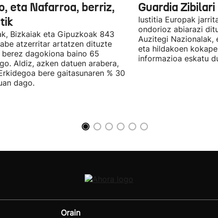
, eta Nafarroa, berriz,
Guardia Zibilari
tik
Iustitia Europak jarri
ondorioz abiarazi dit
k, Bizkaiak eta Gipuzkoak 843
Auzitegi Nazionalak, 
abe atzerritar artatzen dituzte
eta hildakoen kokape
 berez dagokiona baino 65
informazioa eskatu d
go. Aldiz, azken datuen arabera,
Erkidegoa bere gaitasunaren % 30
uan dago.
Orain