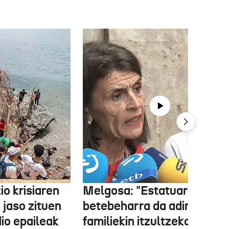
o krisiaren
Melgosa: "Estatuaren lehe
 jaso zituen
betebeharra da adingabea
dio epaileak
familiekin itzultzeko bideak