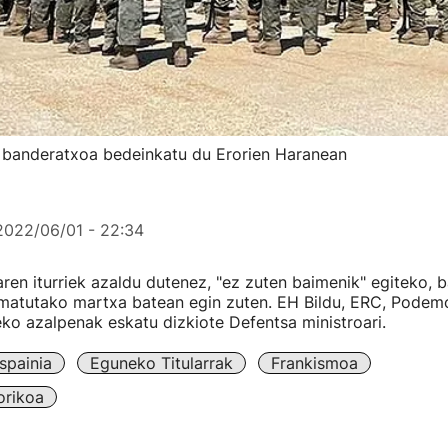
 banderatxoa bedeinkatu du Erorien Haranean
2022/06/01 - 22:34
en iturriek azaldu dutenez, "ez zuten baimenik" egiteko, b
amatutako martxa batean egin zuten. EH Bildu, ERC, Podem
o azalpenak eskatu dizkiote Defentsa ministroari.
spainia
Eguneko Titularrak
Frankismoa
orikoa