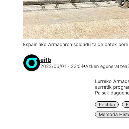
Espainiako Armadaren soldadu talde batek bere
eitb
2022/06/01 - 23:04
Azken eguneratzea
Lurreko Armadar
aurretik progr
Paisek dagoenek
Politika
E
Memoria Hist