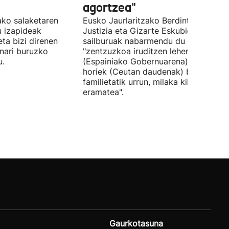
agortzea"
tako salaketaren
Eusko Jaurlaritzako Berdintasun,
u izapideak
Justizia eta Gizarte Eskubideetako
eta bizi direnen
sailburuak nabarmendu du ez zaiola
nari buruzko
"zentzuzkoa iruditzen lehen erantzun
u.
(Espainiako Gobernuarena) adingabe
horiek (Ceutan daudenak) beren
familietatik urrun, milaka kilometrotar
eramatea".
Gaurkotasuna