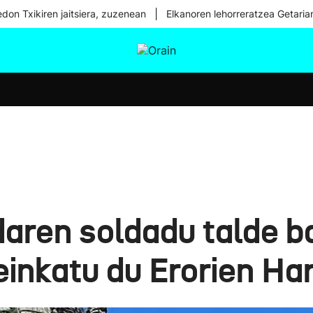
|
don Txikiren jaitsiera, zuzenean
Elkanoren lehorreratzea Getaria
tura
Ikusmiran
Egural
Osasuna
Teknologia
aren soldadu talde b
inkatu du Erorien Ha