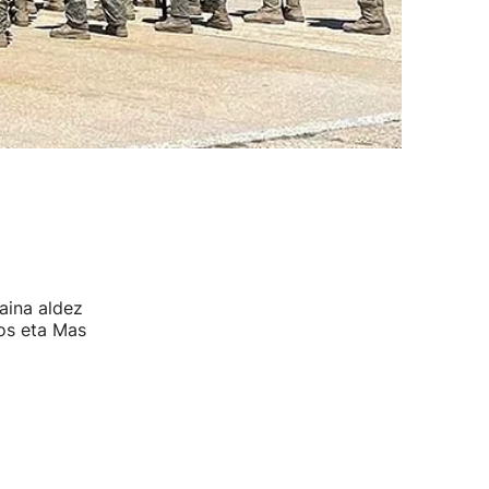
aina aldez
os eta Mas