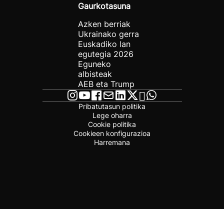
Gaurkotasuna
Azken berriak
Ukrainako gerra
Euskadiko lan
egutegia 2026
Eguneko
albisteak
AEB eta Trump
Pribatutasun politika
Lege oharra
Cookie politika
Cookieen konfigurazioa
Harremana