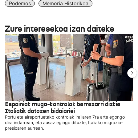
Podemos
Memoria Historikoa
Zure interesekoa izan daiteke
Espainiak muga-kontrolak berrezarri dizkie
Italiatik datozen bidaiariei
Portu eta aireportuetako kontrolak irailaren 7ra arte egongo
dira indarrean, eta ausaz egingo dituzte, Italiako migrazio-
presioaren aurrean.