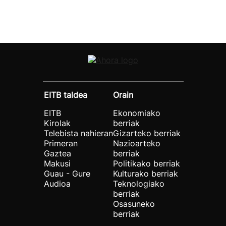
EITB taldea
Orain
EITB
Ekonomiako
Kirolak
berriak
Telebista nahieran
Gizarteko berriak
Primeran
Nazioarteko
Gaztea
berriak
Makusi
Politikako berriak
Guau - Gure
Kulturako berriak
Audioa
Teknologiako
berriak
Osasuneko
berriak