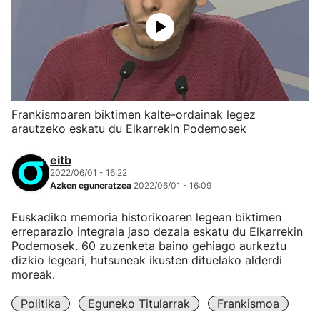
Frankismoaren biktimen kalte-ordainak legez
arautzeko eskatu du Elkarrekin Podemosek
eitb
2022/06/01 - 16:22
Azken eguneratzea
2022/06/01 - 16:09
Euskadiko memoria historikoaren legean biktimen
erreparazio integrala jaso dezala eskatu du Elkarrekin
Podemosek. 60 zuzenketa baino gehiago aurkeztu
dizkio legeari, hutsuneak ikusten dituelako alderdi
moreak.
Politika
Eguneko Titularrak
Frankismoa