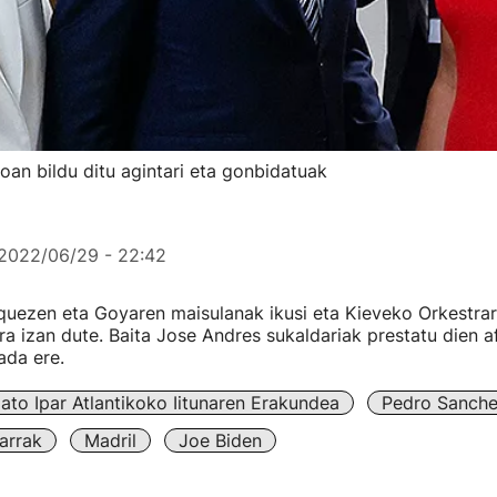
n bildu ditu agintari eta gonbidatuak
2022/06/29 - 22:42
uezen eta Goyaren maisulanak ikusi eta Kieveko Orkestra
a izan dute. Baita Jose Andres sukaldariak prestatu dien af
ada ere.
ato Ipar Atlantikoko Iitunaren Erakundea
Pedro Sanch
arrak
Madril
Joe Biden