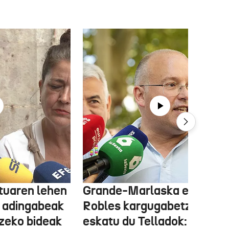
tuaren lehen
Grande-Marlaska eta
 adingabeak
Robles kargugabetzea
tzeko bideak
eskatu du Telladok: "Ceuta