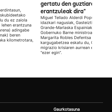
gertatu den guztiaren
erdintasun,
erantzuleak dira"
 Eskubideetako
Miguel Tellado Alderdi Popularraren
u du ez zaiola
idazkari nagusiak, Gasteiztik, Fernan
n lehen erantzuna
Grande-Marlaska Espainiako
arena) adingabe
Gobernuko Barne ministroa eta
nak) beren
Margarita Robles Defentsa ministroa
laka kilometrotara,
kargugabetzea eskatu du, Ceutako
migrazio krisiaren aurrean ez dutelak
"ezer egin".
Gaurkotasuna