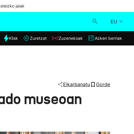
steizko jaiak
EU
dia
Klisk
Zuretzat
Zuzenekoak
Azken berriak
Klisk
Zuzenekoak
Zuretzat
Elkarbanatu
Gorde
rado museoan
Azken berriak