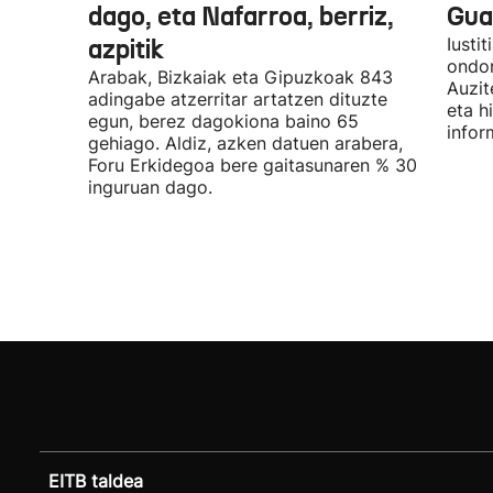
dago, eta Nafarroa, berriz,
Guar
azpitik
Iusti
ondor
Arabak, Bizkaiak eta Gipuzkoak 843
Auzit
adingabe atzerritar artatzen dituzte
eta h
egun, berez dagokiona baino 65
infor
gehiago. Aldiz, azken datuen arabera,
Foru Erkidegoa bere gaitasunaren % 30
inguruan dago.
EITB taldea