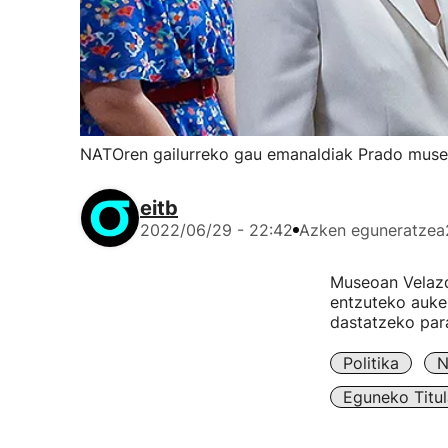
NATOren gailurreko gau emanaldiak Prado museoa
eitb
2022/06/29 - 22:42
Azken eguneratzea
Museoan Velazq
entzuteko auker
dastatzeko par
Politika
N
Eguneko Titul