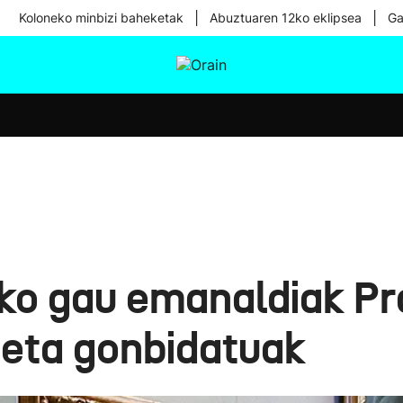
|
|
Koloneko minbizi baheketak
Abuztuaren 12ko eklipsea
Ga
tura
Ikusmiran
Egural
Osasuna
Teknologia
eko gau emanaldiak P
i eta gonbidatuak