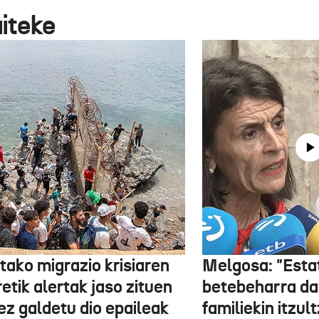
aiteke
tako migrazio krisiaren
Melgosa: "Esta
etik alertak jaso zituen
betebeharra da
ez galdetu dio epaileak
familiekin itzul