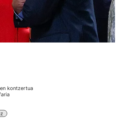
ren kontzertua
aria
ez