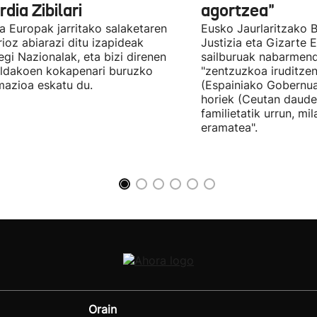
dia Zibilari
agortzea"
tia Europak jarritako salaketaren
Eusko Jaurlaritzako B
ioz abiarazi ditu izapideak
Justizia eta Gizarte
egi Nazionalak, eta bizi direnen
sailburuak nabarmend
ildakoen kokapenari buruzko
"zentzuzkoa iruditze
mazioa eskatu du.
(Espainiako Gobernu
horiek (Ceutan daude
familietatik urrun, mi
eramatea".
Orain