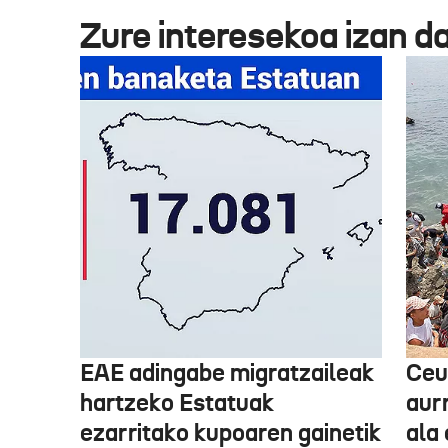
Zure interesekoa izan d
EAE adingabe migratzaileak
Ceu
hartzeko Estatuak
aurr
ezarritako kupoaren gainetik
ala 