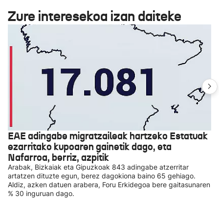
Zure interesekoa izan daiteke
EAE adingabe migratzaileak hartzeko Estatuak
ezarritako kupoaren gainetik dago, eta
Nafarroa, berriz, azpitik
Arabak, Bizkaiak eta Gipuzkoak 843 adingabe atzerritar
artatzen dituzte egun, berez dagokiona baino 65 gehiago.
Aldiz, azken datuen arabera, Foru Erkidegoa bere gaitasunaren
% 30 inguruan dago.