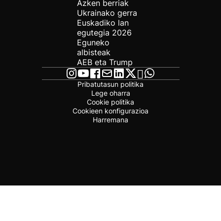
Azken berriak
Ukrainako gerra
Euskadiko lan
egutegia 2026
Eguneko
albisteak
AEB eta Trump
Pribatutasun politika
Lege oharra
Cookie politika
Cookieen konfigurazioa
Harremana