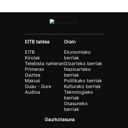
EITB taldea
Orain
EITB
Ekonomiako
Kirolak
berriak
Telebista nahieran
Gizarteko berriak
Primeran
Nazioarteko
Gaztea
berriak
Makusi
Politikako berriak
Guau - Gure
Kulturako berriak
Audioa
Teknologiako
berriak
Osasuneko
berriak
Gaurkotasuna