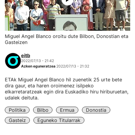
Miguel Angel Blanco oroitu dute Bilbon, Donostian eta
Gasteizen
eitb
2022/07/13 - 21:42
Azken eguneratzea
2022/07/13 - 21:32
ETAk Miguel Angel Blanco hil zuenetik 25 urte bete
dira gaur, eta haren oroimenez isilpeko
elkarretaratzeak egin dira Euskadiko hiru hiriburuetan,
udalek deituta.
Politika
Bilbo
Ermua
Donostia
Gasteiz
Eguneko Titularrak