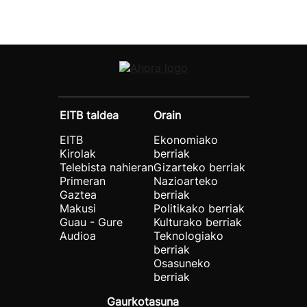
EITB taldea
Orain
EITB
Ekonomiako
Kirolak
berriak
Telebista nahieran
Gizarteko berriak
Primeran
Nazioarteko
Gaztea
berriak
Makusi
Politikako berriak
Guau - Gure
Kulturako berriak
Audioa
Teknologiako
berriak
Osasuneko
berriak
Gaurkotasuna