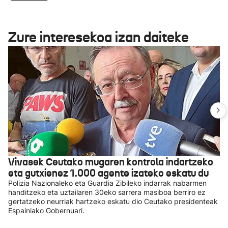
Zure interesekoa izan daiteke
Vivasek Ceutako mugaren kontrola indartzeko
eta gutxienez 1.000 agente izateko eskatu du
Polizia Nazionaleko eta Guardia Zibileko indarrak nabarmen
handitzeko eta uztailaren 30eko sarrera masiboa berriro ez
gertatzeko neurriak hartzeko eskatu dio Ceutako presidenteak
Espainiako Gobernuari.