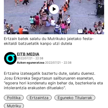
Ertzain batek salatu du Mutrikuko jaietako festa-
ekitaldi batzuetatik kanpo utzi dutela
EITB MEDIA
2022/07/21 - 22:38
Azken eguneratzea
2022/07/21 - 22:38
Ertzaina izateagatik baztertu dute, salatu duenez.
Josu Erkoreka Segurtasun sailburuaren esanetan,
"egoera hori kondenatu egin behar da, bazterkeria eta
intolerantzia erakusten dituelako".
Politika
Ertzaintza
Eguneko Titularrak
Mutriku