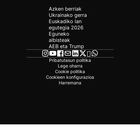
Azken berriak
Ukrainako gerra
Euskadiko lan
egutegia 2026
Eguneko
albisteak
AEB eta Trump
Pribatutasun politika
Lege oharra
Cookie politika
Cookieen konfigurazioa
Harremana