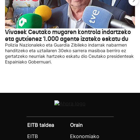
Vivasek Ceutako mugaren kontrola indartzeko
eta gutxienez 1.000 agente izateko eskatu du
Polizia Nazionaleko eta Guardia Zibileko indarrak nabarmen
handitzeko eta uztailaren 30eko sarrera masiboa berriro ez
gertatzeko neurriak hartzeko eskatu dio Ceutako presidenteak
Espainiako Gobernuari.
EITB taldea
Orain
EITB
Ekonomiako