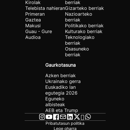
Kirolak
berriak
Telebista nahieran
Gizarteko berriak
Primeran
Nazioarteko
Gaztea
berriak
Makusi
Politikako berriak
Guau - Gure
Kulturako berriak
Audioa
Teknologiako
berriak
Osasuneko
berriak
Gaurkotasuna
Azken berriak
Ukrainako gerra
Euskadiko lan
egutegia 2026
Eguneko
albisteak
AEB eta Trump
Pribatutasun politika
Lege oharra