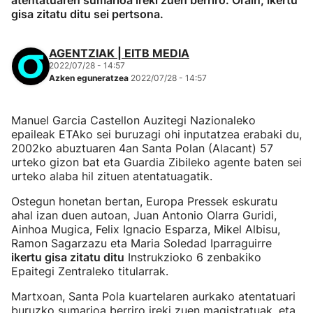
atentatuaren sumarioa ireki zuen berriro. Orain, ikertu
gisa zitatu ditu sei pertsona.
AGENTZIAK | EITB MEDIA
2022/07/28 - 14:57
Azken eguneratzea
2022/07/28 - 14:57
Manuel Garcia Castellon Auzitegi Nazionaleko
epaileak ETAko sei buruzagi ohi inputatzea erabaki du,
2002ko abuztuaren 4an Santa Polan (Alacant) 57
urteko gizon bat eta Guardia Zibileko agente baten sei
urteko alaba hil zituen atentatuagatik.
Ostegun honetan bertan, Europa Pressek eskuratu
ahal izan duen autoan, Juan Antonio Olarra Guridi,
Ainhoa Mugica, Felix Ignacio Esparza, Mikel Albisu,
Ramon Sagarzazu eta Maria Soledad Iparraguirre
ikertu gisa zitatu ditu
Instrukzioko 6 zenbakiko
Epaitegi Zentraleko titularrak.
Martxoan, Santa Pola kuartelaren aurkako atentatuari
buruzko sumarioa berriro ireki zuen magistratuak, eta