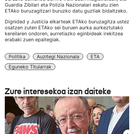
Guardia Zibilari eta Polizia Nazionalari eskatu zien
ETAko buruzagitzari buruzko datu guztiak bidaltzeko.
Dignidad y Justicia elkarteak ETAko buruzagitza ustez
osatzen zuten ETAko sei buruen aurka aurkeztutako
kereilaren ondoren, aurretiazko eginbideak irekitzea
erabaki zuen epaitegiak.
Politika
Auzitegi Nazionala
ETA
Eguneko Titularrak
Zure interesekoa izan daiteke