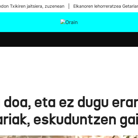
|
don Txikiren jaitsiera, zuzenean
Elkanoren lehorreratzea Getaria
tura
Ikusmiran
Egural
Osasuna
Teknologia
doa, eta ez dugu erant
ariak, eskuduntzen ga