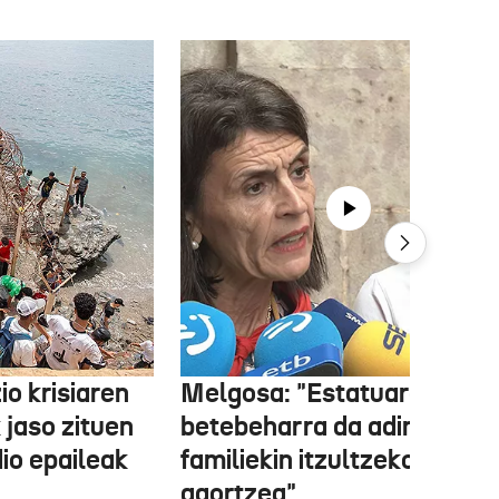
o krisiaren
Melgosa: "Estatuaren lehe
 jaso zituen
betebeharra da adingabea
dio epaileak
familiekin itzultzeko bideak
agortzea"