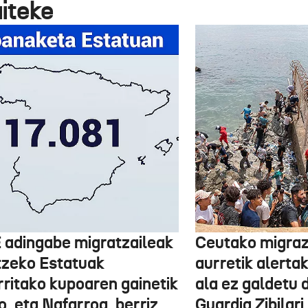
aiteke
 adingabe migratzaileak
Ceutako migrazi
tzeko Estatuak
aurretik alertak
rritako kupoaren gainetik
ala ez galdetu 
, eta Nafarroa, berriz,
Guardia Zibilari