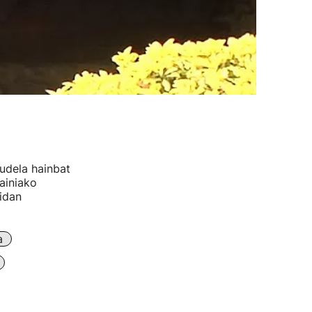
udela hainbat
ainiako
idan
a