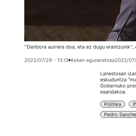
''Denbora aurrera doa, eta ez dugu erantzunik'',
2022/07/29 - 13:13
Azken eguneratzea
2022/07/
Lanestosan izan
eskuduntza "ma
Gobernuko pres
esandakoa.
Politika
I
Pedro Sanche