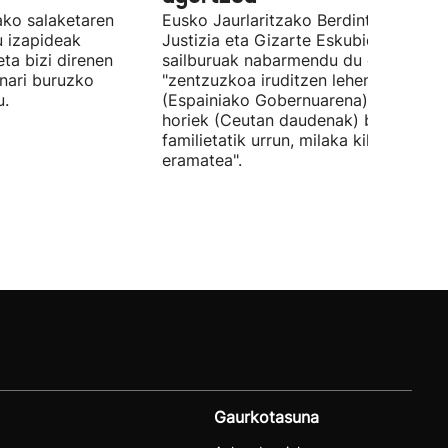
tako salaketaren
Eusko Jaurlaritzako Berdintasun,
u izapideak
Justizia eta Gizarte Eskubideetako
eta bizi direnen
sailburuak nabarmendu du ez zaiola
nari buruzko
"zentzuzkoa iruditzen lehen erantzun
u.
(Espainiako Gobernuarena) adingabe
horiek (Ceutan daudenak) beren
familietatik urrun, milaka kilometrotar
eramatea".
Gaurkotasuna