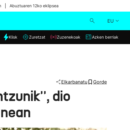
|
n
Abuztuaren 12ko eklipsea
EU
dia
Klisk
Zuretzat
Zuzenekoak
Azken berriak
Klisk
Zuzenekoak
Zuretzat
Elkarbanatu
Gorde
zunik'', dio
Azken berriak
inean