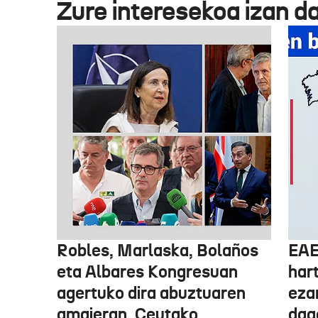
Zure interesekoa izan d
Robles, Marlaska, Bolaños
EAE
eta Albares Kongresuan
har
agertuko dira abuztuaren
eza
amaieran, Ceutako
dago