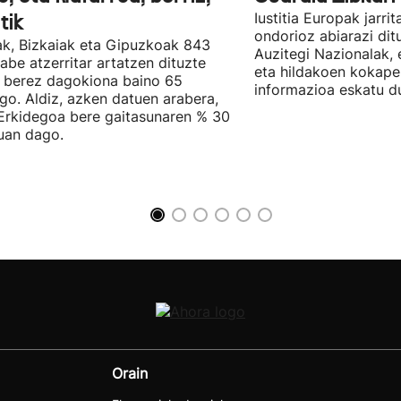
tik
Iustitia Europak jarri
ondorioz abiarazi dit
k, Bizkaiak eta Gipuzkoak 843
Auzitegi Nazionalak, 
abe atzerritar artatzen dituzte
eta hildakoen kokape
 berez dagokiona baino 65
informazioa eskatu d
go. Aldiz, azken datuen arabera,
Erkidegoa bere gaitasunaren % 30
uan dago.
Orain