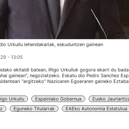
 dio Urkullu lehendakariak, eskuduntzen gainean
29 - 13:05
dako ekitaldi batean, Iñigo Urkulluk gogora ekarri du bada
hai gainean", negoziatzeko. Eskatu dio Pedro Sanchez Esp
identeari "argitzeko" Nazioaren Egoeraren gaineko Eztaba
ñigo Urkullu
Espainiako Gobernua
Eusko Jaurlaritz
z
Eguneko Titularrak
EAEko Autonomia Estatutua