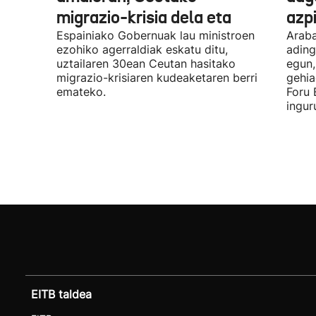
migrazio-krisia dela eta
azpi
Espainiako Gobernuak lau ministroen
Araba
ezohiko agerraldiak eskatu ditu,
ading
uztailaren 30ean Ceutan hasitako
egun,
migrazio-krisiaren kudeaketaren berri
gehia
emateko.
Foru 
ingur
EITB taldea