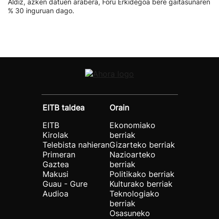
Aldiz, azken datuen arabera, Foru Erkidegoa bere gaitasunaren
% 30 inguruan dago.
EITB taldea
Orain
EITB
Ekonomiako
Kirolak
berriak
Telebista nahieran
Gizarteko berriak
Primeran
Nazioarteko
Gaztea
berriak
Makusi
Politikako berriak
Guau - Gure
Kulturako berriak
Audioa
Teknologiako
berriak
Osasuneko