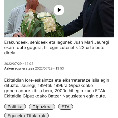
Erakundeek, senideek eta lagunek Juan Mari Jauregi
ekarri dute gogora, hil egin zutenetik 22 urte bete
direla
2022/07/29 - 14:02
Azken eguneratzea
2022/07/29 - 13:53
Ekitaldian lore-eskaintza eta elkarretaratze isila egin
dituzte. Jauregi, 1994tik 1996ra Gipuzkoako
gobernadore zibila bera, 2000n hil egin zuen ETAk.
Ekitaldia Gipuzkoako Batzar Nagusietan egin dute.
Politika
Gipuzkoa
ETA
Eguneko Titularrak