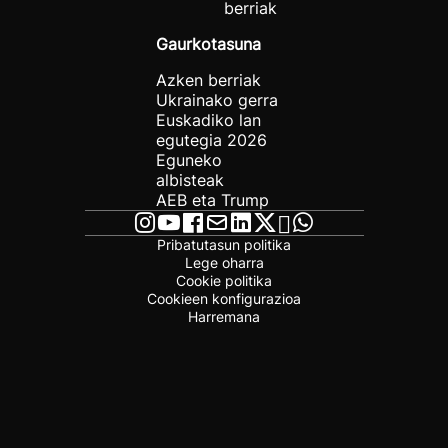
berriak
Gaurkotasuna
Azken berriak
Ukrainako gerra
Euskadiko lan
egutegia 2026
Eguneko
albisteak
AEB eta Trump
Pribatutasun politika
Lege oharra
Cookie politika
Cookieen konfigurazioa
Harremana