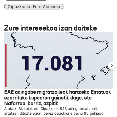
Gipuzkoako Foru Aldundia
Zure interesekoa izan daiteke
EAE adingabe migratzaileak hartzeko Estatuak
ezarritako kupoaren gainetik dago, eta
Nafarroa, berriz, azpitik
Arabak, Bizkaiak eta Gipuzkoak 843 adingabe atzerritar
artatzen dituzte egun, berez dagokiona baino 65 gehiago.