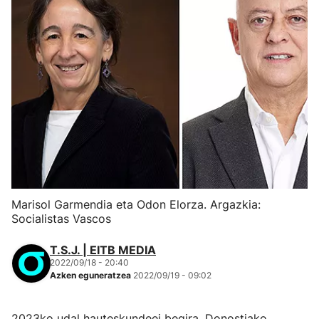
Marisol Garmendia eta Odon Elorza. Argazkia:
Socialistas Vascos
T.S.J. | EITB MEDIA
2022/09/18 - 20:40
Azken eguneratzea
2022/09/19 - 09:02
2023ko udal hauteskundeei begira, Donostiako