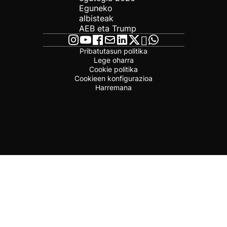
Eguneko
albisteak
AEB eta Trump
Pribatutasun politika
Lege oharra
Cookie politika
Cookieen konfigurazioa
Harremana