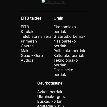
EITB taldea
Orain
EITB
Ekonomiako
Kirolak
berriak
Telebista nahieran
Gizarteko berriak
Primeran
Nazioarteko
Gaztea
berriak
Makusi
Politikako berriak
Guau - Gure
Kulturako berriak
Audioa
Teknologiako
berriak
Osasuneko
berriak
Gaurkotasuna
Azken berriak
Ukrainako gerra
Euskadiko lan
egutegia 2026