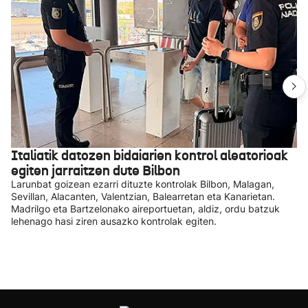
Italiatik datozen bidaiarien kontrol aleatorioak
egiten jarraitzen dute Bilbon
Larunbat goizean ezarri dituzte kontrolak Bilbon, Malagan,
Sevillan, Alacanten, Valentzian, Balearretan eta Kanarietan.
Madrilgo eta Bartzelonako aireportuetan, aldiz, ordu batzuk
lehenago hasi ziren ausazko kontrolak egiten.