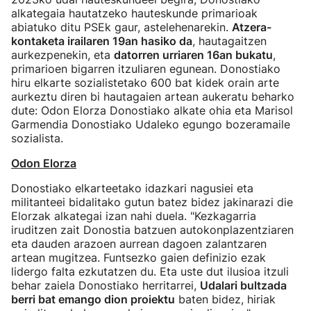
alkategaia hautatzeko hauteskunde primarioak
abiatuko ditu PSEk gaur, astelehenarekin.
Atzera-
kontaketa irailaren 19an hasiko da
, hautagaitzen
aurkezpenekin, eta
datorren urriaren 16an bukatu
,
primarioen bigarren itzuliaren egunean. Donostiako
hiru elkarte sozialistetako 600 bat kidek orain arte
aurkeztu diren bi hautagaien artean aukeratu beharko
dute: Odon Elorza Donostiako alkate ohia eta Marisol
Garmendia Donostiako Udaleko egungo bozeramaile
sozialista.
Odon Elorza
Donostiako elkarteetako idazkari nagusiei eta
militanteei bidalitako gutun batez bidez jakinarazi die
Elorzak alkategai izan nahi duela. "Kezkagarria
iruditzen zait Donostia batzuen autokonplazentziaren
eta dauden arazoen aurrean dagoen zalantzaren
artean mugitzea. Funtsezko gaien definizio ezak
lidergo falta ezkutatzen du. Eta uste dut ilusioa itzuli
behar zaiela Donostiako herritarrei,
Udalari bultzada
berri bat emango dion proiektu
baten bidez, hiriak