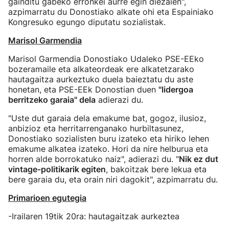
gainditu gabeko erronkei aurre egin diezaien",
azpimarratu du Donostiako alkate ohi eta Espainiako
Kongresuko egungo diputatu sozialistak.
Marisol Garmendia
Marisol Garmendia Donostiako Udaleko PSE-EEko
bozeramaile eta alkateordeak ere alkatetzarako
hautagaitza aurkeztuko duela baieztatu du aste
honetan, eta PSE-EEk Donostian duen
"lidergoa
berritzeko garaia" dela
adierazi du.
"Uste dut garaia dela emakume bat, gogoz, ilusioz,
anbizioz eta herritarrenganako hurbiltasunez,
Donostiako sozialisten buru izateko eta hiriko lehen
emakume alkatea izateko. Hori da nire helburua eta
horren alde borrokatuko naiz", adierazi du. "
Nik ez dut
vintage-politikarik egiten
, bakoitzak bere lekua eta
bere garaia du, eta orain niri dagokit", azpimarratu du.
Primarioen egutegia
-Irailaren 19tik 20ra: hautagaitzak aurkeztea