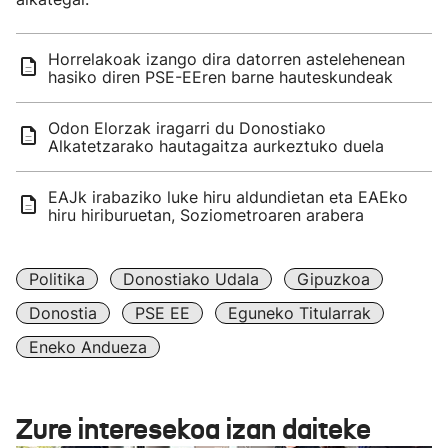
Horrelakoak izango dira datorren astelehenean
hasiko diren PSE-EEren barne hauteskundeak
Odon Elorzak iragarri du Donostiako
Alkatetzarako hautagaitza aurkeztuko duela
EAJk irabaziko luke hiru aldundietan eta EAEko
hiru hiriburuetan, Soziometroaren arabera
Politika
Donostiako Udala
Gipuzkoa
Donostia
PSE EE
Eguneko Titularrak
Eneko Andueza
Zure interesekoa izan daiteke