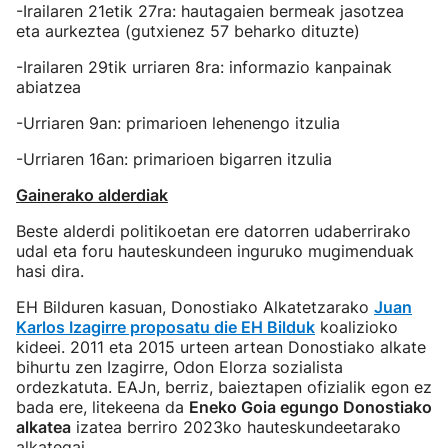
-Irailaren 21etik 27ra: hautagaien bermeak jasotzea
eta aurkeztea (gutxienez 57 beharko dituzte)
-Irailaren 29tik urriaren 8ra: informazio kanpainak
abiatzea
-Urriaren 9an: primarioen lehenengo itzulia
-Urriaren 16an: primarioen bigarren itzulia
Gainerako alderdiak
Beste alderdi politikoetan ere datorren udaberrirako
udal eta foru hauteskundeen inguruko mugimenduak
hasi dira.
EH Bilduren kasuan, Donostiako Alkatetzarako
Juan
Karlos Izagirre proposatu die EH Bilduk
koalizioko
kideei. 2011 eta 2015 urteen artean Donostiako alkate
bihurtu zen Izagirre, Odon Elorza sozialista
ordezkatuta. EAJn, berriz, baieztapen ofizialik egon ez
bada ere, litekeena da
Eneko Goia egungo Donostiako
alkatea
izatea berriro 2023ko hauteskundeetarako
alkategai.