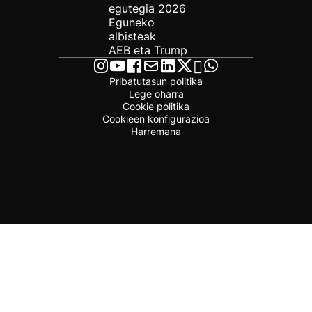
egutegia 2026
Eguneko
albisteak
AEB eta Trump
Pribatutasun politika
Lege oharra
Cookie politika
Cookieen konfigurazioa
Harremana