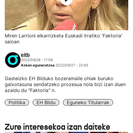
Miren Larrioni elkarrizketa Euskadi Irratiko 'Faktoria'
saioan
eitb
2022/09/28 - 11:06
Azken eguneratzea
2022/09/27 - 22:45
Gasteizko EH Bilduko bozeramaile ohiak buruko
gaixotasuna sendatzeko prozesua nola bizi izan duen
azaldu du "Faktoria" n.
Politika
EH Bildu
Eguneko Titularrak
Zure interesekoa izan daiteke