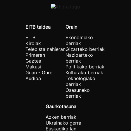
EITB taldea
Orain
EITB
Ekonomiako
Kirolak
berriak
Telebista nahieran
Gizarteko berriak
Primeran
Nazioarteko
Gaztea
berriak
Makusi
Politikako berriak
Guau - Gure
Kulturako berriak
Audioa
Teknologiako
berriak
Osasuneko
berriak
Gaurkotasuna
Azken berriak
Ukrainako gerra
Euskadiko lan