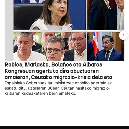
Robles, Marlaska, Bolaños eta Albares
Kongresuan agertuko dira abuztuaren
amaieran, Ceutako migrazio-krisia dela eta
Espainiako Gobernuak lau ministroen ezohiko agerraldiak
eskatu ditu, uztailaren 30ean Ceutan hasitako migrazio-
krisiaren kudeaketaren berri emateko.