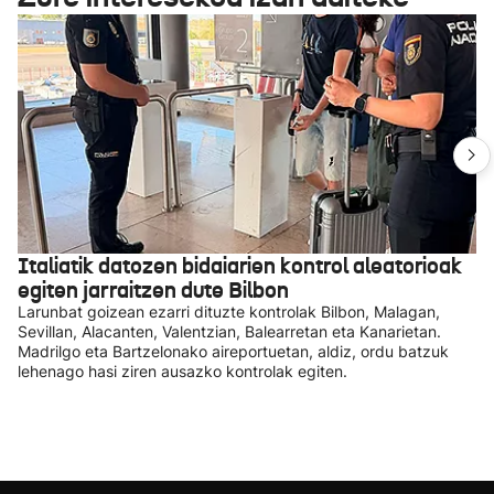
Italiatik datozen bidaiarien kontrol aleatorioak
egiten jarraitzen dute Bilbon
Larunbat goizean ezarri dituzte kontrolak Bilbon, Malagan,
Sevillan, Alacanten, Valentzian, Balearretan eta Kanarietan.
Madrilgo eta Bartzelonako aireportuetan, aldiz, ordu batzuk
lehenago hasi ziren ausazko kontrolak egiten.