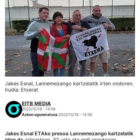
Jakes Esnal, Lannemezango kartzelatik irten ondoren.
Irudia: Etxerat
EITB MEDIA
2022/10/18 - 14:58
Azken eguneratzea
2022/10/18 - 14:58
Jakes Esnal ETAko presoa
Lannemezango kartzelatik
irten da
asteartean, 32 urte eta erdi espetxean