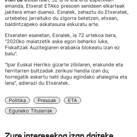
emanda, Etxerat ETAko presoen senideen elkarteak
jakitera eman duenez. Esnalek, zehaztu du Etxeratek,
urtebetez jarraituko du zigorra betetzen, etxean,
baldintzapeko askatasuna eskuratu arte.
Etxeraten esanetan, Esnalek, ia 72 urtekoa bera,
"2020ko maiatzetik aske egon beharko luke,
Fiskaltzak Auzitegiaren erabakia blokeatu izan ez
balu".
"Ipar Euskal Herriko gizarte zibilaren, erakunde eta
herritarren bultzadak zerikusi handia izan du;
horregatik eskertu nahi dugu egindako ahalegina eta
lana", adierazi du Etxeratek.
Politika
Presoak
ETA
Eguneko Titularrak
Zure interesekoa izan daiteke