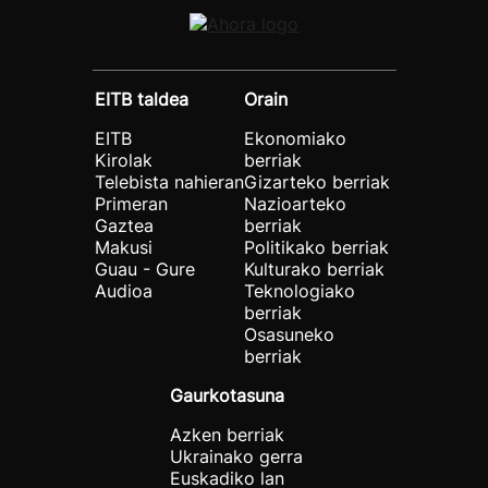
EITB taldea
Orain
EITB
Ekonomiako
Kirolak
berriak
Telebista nahieran
Gizarteko berriak
Primeran
Nazioarteko
Gaztea
berriak
Makusi
Politikako berriak
Guau - Gure
Kulturako berriak
Audioa
Teknologiako
berriak
Osasuneko
berriak
Gaurkotasuna
Azken berriak
Ukrainako gerra
Euskadiko lan