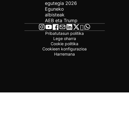
egutegia 2026
Eguneko
albisteak
AEB eta Trump
Pribatutasun politika
Lege oharra
Cookie politika
Cookieen konfigurazioa
Harremana