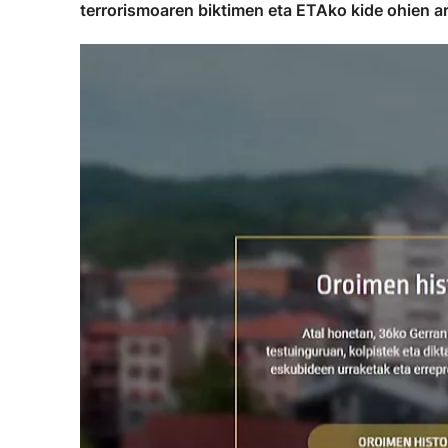
terrorismoaren biktimen eta ETAko kide ohien a