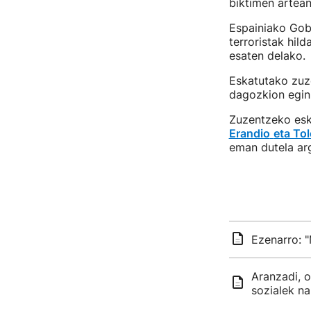
biktimen artean
Espainiako Gob
terroristak hil
esaten delako.
Eskatutako zuz
dagozkion eginb
Zuzentzeko esk
Erandio
eta To
eman dutela arg
Ezenarro: "
Aranzadi, o
sozialek na