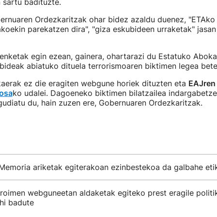
 sartu badituzte.
ernuaren Ordezkaritzak ohar bidez azaldu duenez, "ETAko 
dakoekin parekatzen dira", "giza eskubideen urraketak" jasan
enketak egin ezean, gainera, ohartarazi du Estatuko Aboka
ideak abiatuko dituela terrorismoaren biktimen legea bet
aerak ez die eragiten webgune horiek dituzten eta
EAJren
losa
ko udalei. Dagoeneko biktimen bilatzailea indargabetz
udiatu du, hain zuzen ere, Gobernuaren Ordezkaritzak.
Memoria ariketak egiterakoan ezinbestekoa da galbahe eti
roimen webguneetan aldaketak egiteko prest eragile politi
hi badute