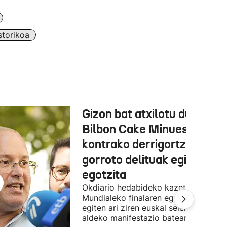
torikoa
Gizon bat atxilotu dute,
Bilbon Cake Minuesaren
kontrako derrigortze eta
gorroto delituak egitea
egotzita
Okdiario hedabideko kazetaria
Mundialeko finalaren egunean Bilbon
egiten ari ziren euskal selekzioaren
aldeko manifestazio batean zegoen.