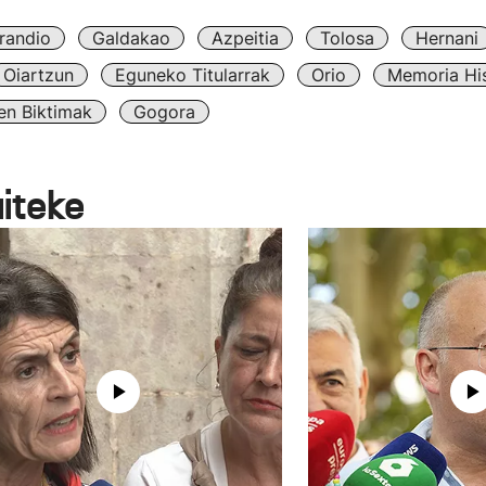
randio
Galdakao
Azpeitia
Tolosa
Hernani
Oiartzun
Eguneko Titularrak
Orio
Memoria His
en Biktimak
Gogora
aiteke