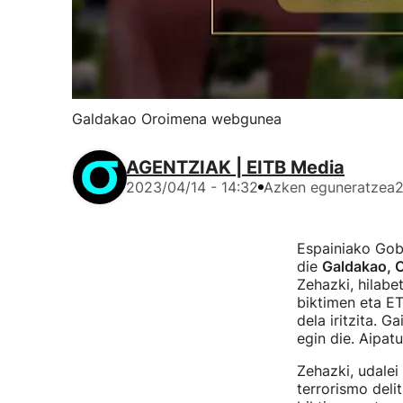
Galdakao Oroimena webgunea
AGENTZIAK | EITB Media
2023/04/14 - 14:32
Azken eguneratzea
2
Espainiako Gob
die
Galdakao, O
Zehazki, hilabe
biktimen eta ET
dela iritzita. 
egin die. Aipat
Zehazki, udalei
terrorismo deli