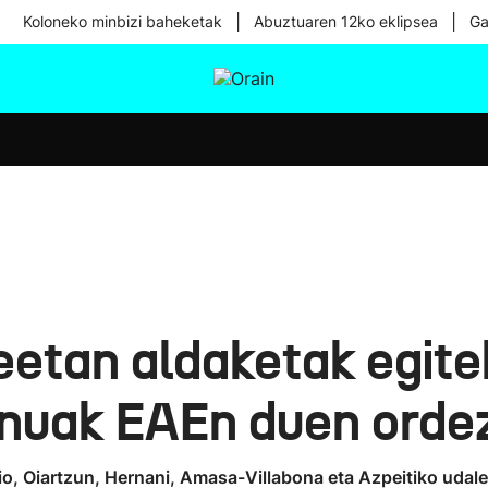
|
|
Koloneko minbizi baheketak
Abuztuaren 12ko eklipsea
Ga
tura
Ikusmiran
Egural
Osasuna
Teknologia
tan aldaketak egitek
nuak EAEn duen ordezk
io, Oiartzun, Hernani, Amasa-Villabona eta Azpeitiko udal