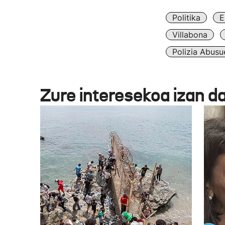
Politika
E
Villabona
Polizia Abusu
Zure interesekoa izan d