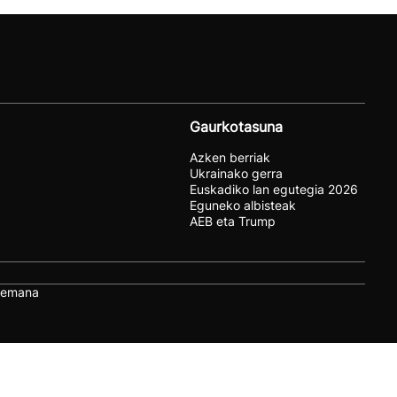
Gaurkotasuna
Azken berriak
Ukrainako gerra
Euskadiko lan egutegia 2026
Eguneko albisteak
AEB eta Trump
remana