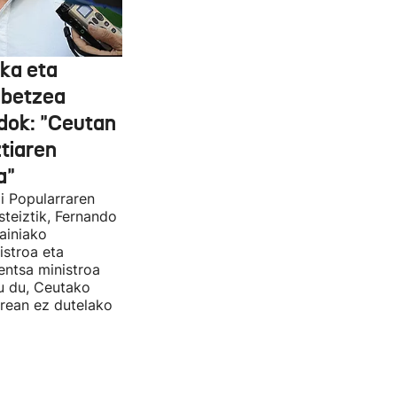
ka eta
abetzea
dok: "Ceutan
tiaren
a"
i Popularraren
steiztik, Fernando
ainiako
stroa eta
entsa ministroa
u du, Ceutako
rrean ez dutelako