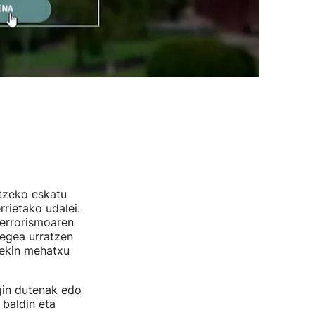
tzeko eskatu
rietako udalei.
terrorismoaren
legea urratzen
rekin mehatxu
egin dutenak edo
baldin eta