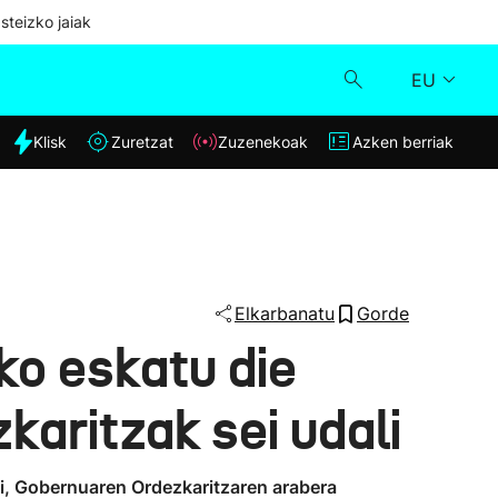
steizko jaiak
EU
dia
Klisk
Zuretzat
Zuzenekoak
Azken berriak
Klisk
Zuzenekoak
Zuretzat
Elkarbanatu
Gorde
o eskatu die
Azken berriak
aritzak sei udali
ei, Gobernuaren Ordezkaritzaren arabera