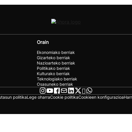
Orain
Ekonomiako berriak
Gizarteko berriak
Nazioarteko berriak
Politikako berriak
Kulturako berriak
Teknologiako berriak
Osasuneko berriak
utasun politika
Lege oharra
Cookie politika
Cookieen konfigurazioa
Har