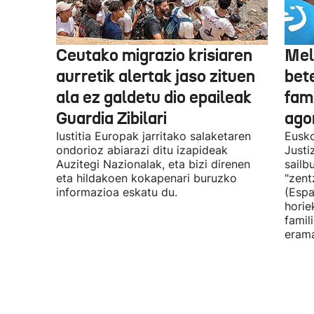
Ceutako migrazio krisiaren
Mel
aurretik alertak jaso zituen
bet
ala ez galdetu dio epaileak
fami
Guardia Zibilari
ago
Iustitia Europak jarritako salaketaren
Eusko
ondorioz abiarazi ditu izapideak
Justi
Auzitegi Nazionalak, eta bizi direnen
sailb
eta hildakoen kokapenari buruzko
"zent
informazioa eskatu du.
(Espa
horie
famil
erama