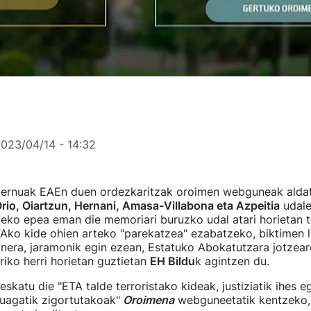
023/04/14 - 14:32
ernuak EAEn duen ordezkaritzak oroimen webguneak alda
rio, Oiartzun, Hernani, Amasa-Villabona eta Azpeitia
udaler
teko epea eman die memoriari buruzko udal atari horietan 
Ako kide ohien arteko "parekatzea" ezabatzeko, biktimen 
Gainera, jaramonik egin ezean, Estatuko Abokatutzara jotzea
uriko herri horietan guztietan
EH Bildu
k agintzen du.
 eskatu die "ETA talde terroristako kideak, justiziatik ihes 
tuagatik zigortutakoak"
Oroimena
webguneetatik kentzeko, 