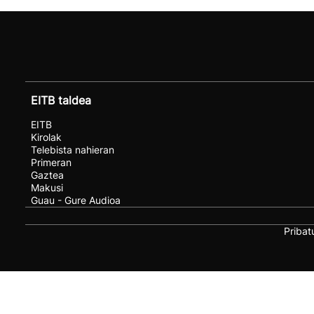
EITB taldea
EITB
Kirolak
Telebista nahieran
Primeran
Gaztea
Makusi
Guau - Gure Audioa
Pribat