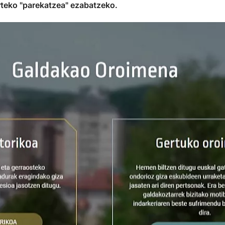
rteko "parekatzea" ezabatzeko.