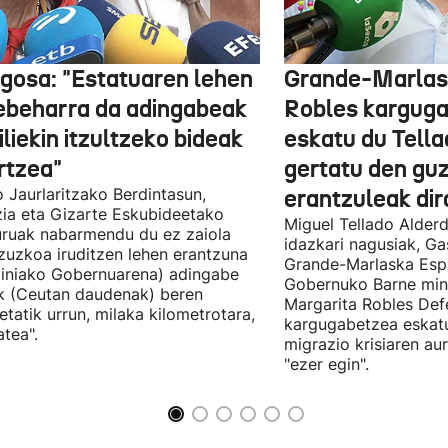
gosa: "Estatuaren lehen
Grande-Marlas
ebeharra da adingabeak
Robles kargug
liekin itzultzeko bideak
eskatu du Tella
rtzea"
gertatu den guz
 Jaurlaritzako Berdintasun,
erantzuleak dir
zia eta Gizarte Eskubideetako
Miguel Tellado Alderd
uruak nabarmendu du ez zaiola
idazkari nagusiak, Ga
zuzkoa iruditzen lehen erantzuna
Grande-Marlaska Esp
iniako Gobernuarena) adingabe
Gobernuko Barne mini
k (Ceutan daudenak) beren
Margarita Robles Def
ietatik urrun, milaka kilometrotara,
kargugabetzea eskat
tea".
migrazio krisiaren au
"ezer egin".