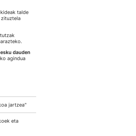
kideak talde
 zituztela
tutzak
earazteko.
 esku dauden
eko agindua
koa jartzea"
koek eta