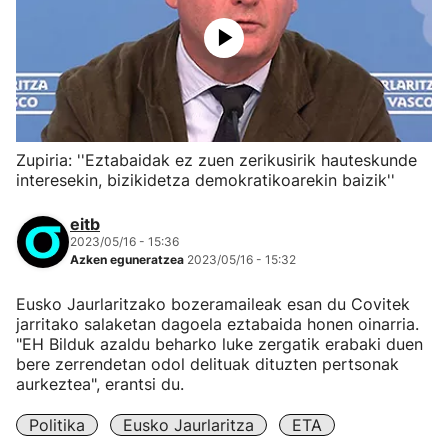
Zupiria: ''Eztabaidak ez zuen zerikusirik hauteskunde
interesekin, bizikidetza demokratikoarekin baizik''
eitb
2023/05/16 - 15:36
Azken eguneratzea
2023/05/16 - 15:32
Eusko Jaurlaritzako bozeramaileak esan du Covitek
jarritako salaketan dagoela eztabaida honen oinarria.
"EH Bilduk azaldu beharko luke zergatik erabaki duen
bere zerrendetan odol delituak dituzten pertsonak
aurkeztea", erantsi du.
Politika
Eusko Jaurlaritza
ETA