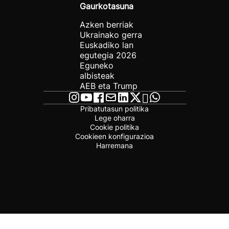
Gaurkotasuna
Azken berriak
Ukrainako gerra
Euskadiko lan
egutegia 2026
Eguneko
albisteak
AEB eta Trump
Pribatutasun politika
Lege oharra
Cookie politika
Cookieen konfigurazioa
Harremana