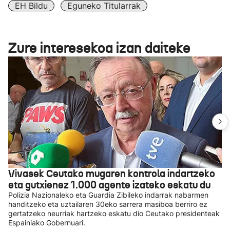
EH Bildu
Eguneko Titularrak
Zure interesekoa izan daiteke
Vivasek Ceutako mugaren kontrola indartzeko
eta gutxienez 1.000 agente izateko eskatu du
Polizia Nazionaleko eta Guardia Zibileko indarrak nabarmen
handitzeko eta uztailaren 30eko sarrera masiboa berriro ez
gertatzeko neurriak hartzeko eskatu dio Ceutako presidenteak
Espainiako Gobernuari.