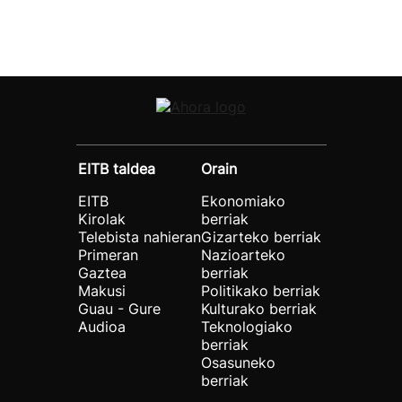
EITB taldea
Orain
EITB
Ekonomiako
Kirolak
berriak
Telebista nahieran
Gizarteko berriak
Primeran
Nazioarteko
Gaztea
berriak
Makusi
Politikako berriak
Guau - Gure
Kulturako berriak
Audioa
Teknologiako
berriak
Osasuneko
berriak