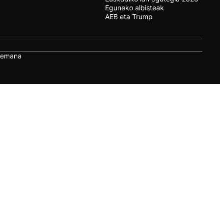
Eguneko albisteak
AEB eta Trump
remana