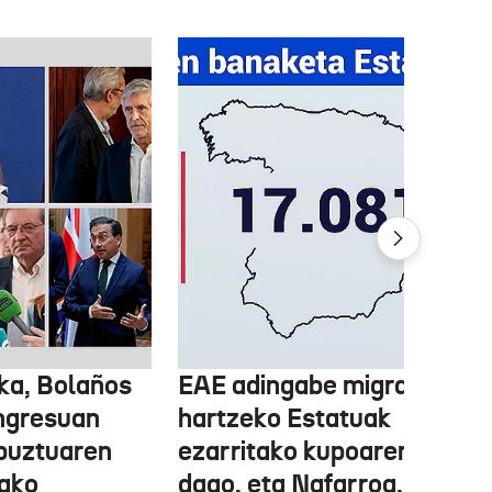
ka, Bolaños
EAE adingabe migratzailea
ngresuan
hartzeko Estatuak
abuztuaren
ezarritako kupoaren gainet
ako
dago, eta Nafarroa, berriz,