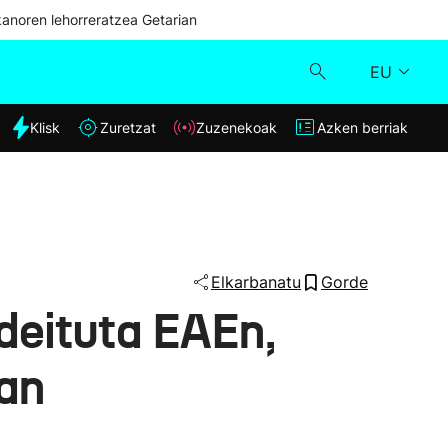
kanoren lehorreratzea Getarian
EU
dia
Klisk
Zuretzat
Zuzenekoak
Azken berriak
Klisk
Zuzenekoak
Zuretzat
Elkarbanatu
Gorde
deituta EAEn,
Azken berriak
an