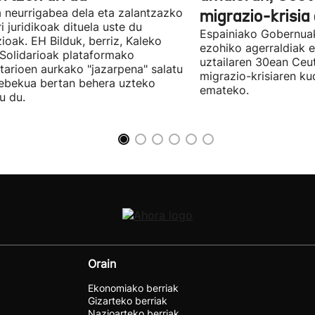
 neurrigabea dela eta zalantzazko
migrazio-krisia
ri juridikoak dituela uste du
Espainiako Gobernuak
zioak. EH Bilduk, berriz, Kaleko
ezohiko agerraldiak e
 Solidarioak plataformako
uztailaren 30ean Ceu
tarioen aurkako "jazarpena" salatu
migrazio-krisiaren ku
ebekua bertan behera uzteko
emateko.
u du.
Orain
Ekonomiako berriak
Gizarteko berriak
Nazioarteko berriak