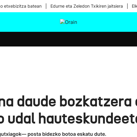
|
|
ko etxebizitza batean
Edurne eta Zeledon Txikiren jaitsiera
El
tura
Ikusmiran
Egural
Osasuna
Teknologia
na daude bozkatzera 
o udal hauteskundeet
utxiagok— posta bidezko botoa eskatu dute.