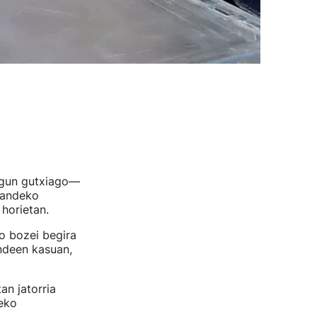
agun gutxiago—
gandeko
horietan.
o bozei begira
ndeen kasuan,
an jatorria
eko