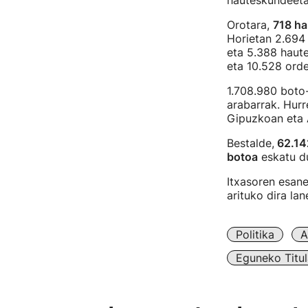
hauteskundeeta
Orotara,
718 ha
Horietan 2.694 
eta 5.388 haute
eta 10.528 ord
1.708.980 boto-
arabarrak. Hurr
Gipuzkoan eta 
Bestalde,
62.14
botoa
eskatu du
Itxasoren esane
arituko dira la
Politika
A
Eguneko Titul