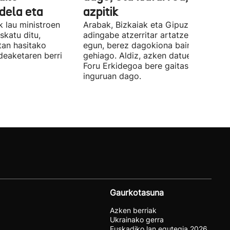
 dela eta
azpitik
 lau ministroen
Arabak, Bizkaiak eta Gipuzkoak 843
skatu ditu,
adingabe atzerritar artatzen dituzte
tan hasitako
egun, berez dagokiona baino 65
deaketaren berri
gehiago. Aldiz, azken datuen arabera,
Foru Erkidegoa bere gaitasunaren % 
inguruan dago.
Gaurkotasuna
Azken berriak
Ukrainako gerra
Euskadiko lan egutegia 2026