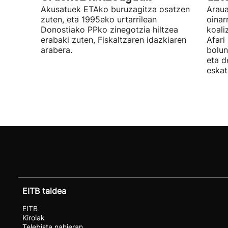
Akusatuek ETAko buruzagitza osatzen
Araua
zuten, eta 1995eko urtarrilean
oinar
Donostiako PPko zinegotzia hiltzea
koali
erabaki zuten, Fiskaltzaren idazkiaren
Afari
arabera.
bolun
eta d
eskat
EITB taldea
EITB
Kirolak
Telebista nahieran