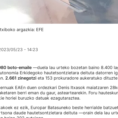
rtxiboko argazkia: EFE
2023/05/23 - 14:23
980 boto-emaile
—duela lau urteko bozetan baino 8.400 l
utonomia Erkidegoko hautetsontzietara deituta datorren i
an.
2.661 zinegotzi
eta 153 prokuradore aukeratuko dituzte 
ernuak EAEn duen ordezkari Denis Itxasok maiatzaren 28k
ketaren berri eman du gaur, asteartearekin. Foru hautesku
ie horiei buruzko datuak ezagutaraztea.
akoek ez ezik, Europar Batasuneko beste herrialde batzuet
tsona daude hautetsontzietara deituta —orain dela lau urt