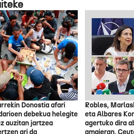
aiteke
rrekin Donostia afari
Robles, Marlas
idarioen debekua helegite
eta Albares Ko
z auzitan jartzea
agertuko dira 
rtzen ari da
amaieran, Ceut