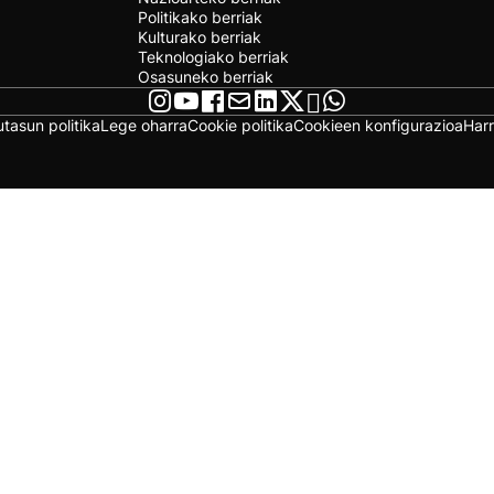
Politikako berriak
Kulturako berriak
Teknologiako berriak
Osasuneko berriak
utasun politika
Lege oharra
Cookie politika
Cookieen konfigurazioa
Har