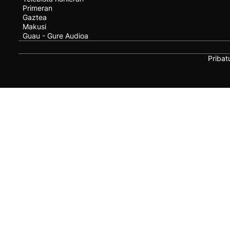
Primeran
Gaztea
Makusi
Guau - Gure Audioa
Pribat