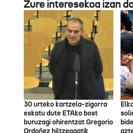
Zure interesekoa izan d
30 urteko kartzela-zigorra
Elka
eskatu dute ETAko bost
sol
buruzagi ohirentzat Gregorio
bide
Ordoñez hiltzeagatik
azte