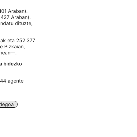
101 Araban).
 427 Araban),
ndatu dituzte,
rak eta 252.377
e Bizkaian,
enean—.
a bidezko
544 agente
idegoa