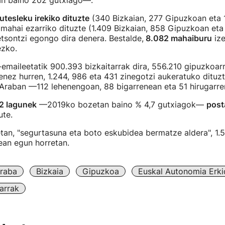
n baino 202 gutxiago—.
utesleku irekiko dituzte
(340 Bizkaian, 277 Gipuzkoan eta 
mahai ezarriko dituzte (1.409 Bizkaian, 858 Gipuzkoan eta
tsontzi egongo dira denera. Bestalde,
8.082 mahaiburu
ize
ezko.
emaileetatik 900.393 bizkaitarrak dira, 556.210 gipuzkoar
enez hurren, 1.244, 986 eta 431 zinegotzi aukeratuko dituzt
Araban —112 lehenengoan, 88 bigarrenean eta 51 hirugarr
2 lagunek
—2019ko bozetan baino % 4,7 gutxiagok—
post
te.
tan, "segurtasuna eta boto eskubidea bermatze aldera", 1.
nean egun horretan.
raba
Bizkaia
Gipuzkoa
Euskal Autonomia Erk
arrak