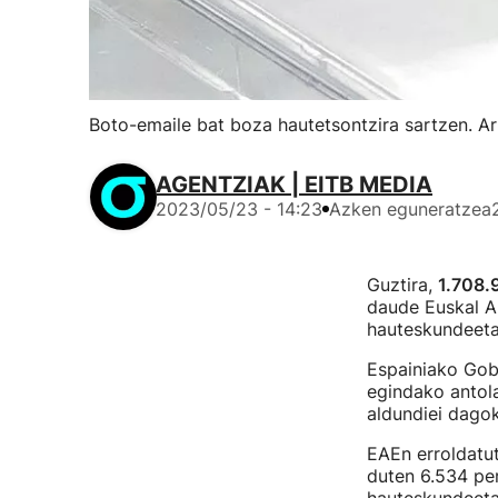
Boto-emaile bat boza hautetsontzira sartzen. A
AGENTZIAK | EITB MEDIA
2023/05/23 - 14:23
Azken eguneratzea
Guztira,
1.708.
daude Euskal A
hauteskundeet
Espainiako Gob
egindako antola
aldundiei dagok
EAEn erroldatut
duten 6.534 per