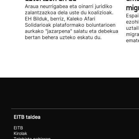
Araua neurrigabea eta oinarri juridiko
migr
zalantzazkoa dela uste du koalizioak.
Espai
EH Bilduk, berriz, Kaleko Afari
ezohi
Solidarioak plataformako boluntarioen
uztai
aurkako "jazarpena" salatu eta debekua
migra
bertan behera uzteko eskatu du.
emat
EITB taldea
EITB
Kirolak
Telebista nahieran