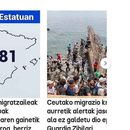
igratzaileak
Ceutako migrazio krisiaren
uak
aurretik alertak jaso zituen
aren gainetik
ala ez galdetu dio epaileak
roa, berriz,
Guardia Zibilari