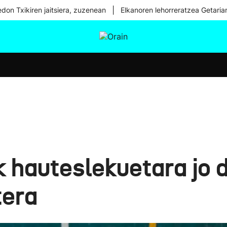
|
don Txikiren jaitsiera, zuzenean
Elkanoren lehorreratzea Getaria
tura
Ikusmiran
Egural
Osasuna
Teknologia
k hauteslekuetara jo d
tera