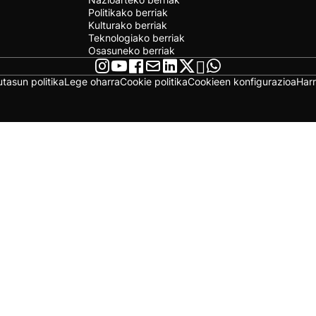
Politikako berriak
Kulturako berriak
Teknologiako berriak
Osasuneko berriak
utasun politika
Lege oharra
Cookie politika
Cookieen konfigurazioa
Har