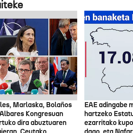
aiteke
les, Marlaska, Bolaños
EAE adingabe m
 Albares Kongresuan
hartzeko Estat
rtuko dira abuztuaren
ezarritako kupo
ieran, Ceutako
dago, eta Nafar