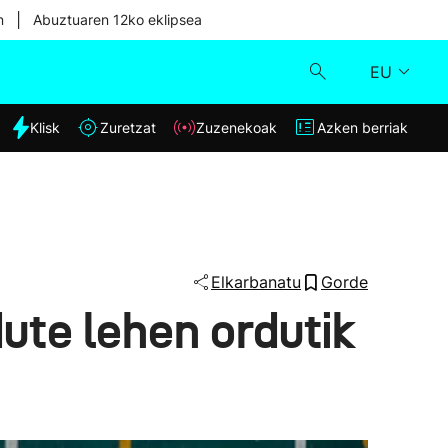
|
n
Abuztuaren 12ko eklipsea
EU
dia
Klisk
Zuretzat
Zuzenekoak
Azken berriak
Klisk
Zuzenekoak
Zuretzat
Elkarbanatu
Gorde
ute lehen ordutik
Azken berriak