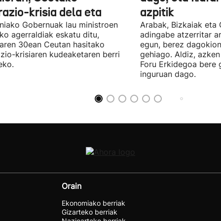
azio-krisia dela eta
azpitik
niako Gobernuak lau ministroen
Arabak, Bizkaiak eta
ko agerraldiak eskatu ditu,
adingabe atzerritar a
laren 30ean Ceutan hasitako
egun, berez dagokion
zio-krisiaren kudeaketaren berri
gehiago. Aldiz, azken
eko.
Foru Erkidegoa bere 
inguruan dago.
Orain
Ekonomiako berriak
Gizarteko berriak
Nazioarteko berriak