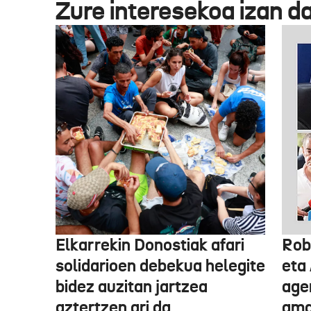
Zure interesekoa izan d
Elkarrekin Donostiak afari
Rob
solidarioen debekua helegite
eta
bidez auzitan jartzea
age
aztertzen ari da
ama