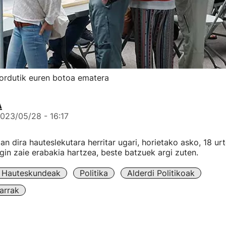
n ordutik euren botoa ematera
A
023/05/28 - 16:17
n dira hauteslekutara herritar ugari, horietako asko, 18 urt
gin zaie erabakia hartzea, beste batzuek argi zuten.
l Hauteskundeak
Politika
Alderdi Politikoak
arrak