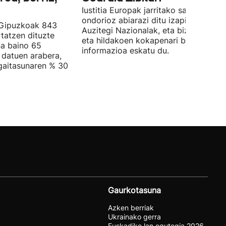
Iustitia Europak jarritako salaketaren
ondorioz abiarazi ditu izapideak
 Gipuzkoak 843
Auzitegi Nazionalak, eta bizi direnen
rtatzen dituzte
eta hildakoen kokapenari buruzko
a baino 65
informazioa eskatu du.
 datuen arabera,
gaitasunaren % 30
Gaurkotasuna
Azken berriak
Ukrainako gerra
Euskadiko lan egutegia 2026