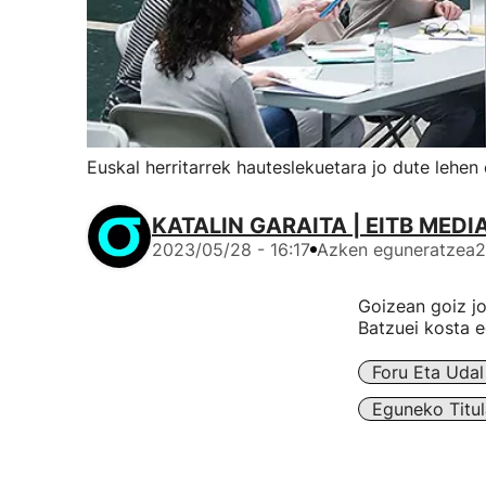
Euskal herritarrek hauteslekuetara jo dute lehe
KATALIN GARAITA | EITB MEDI
2023/05/28 - 16:17
Azken eguneratzea
2
Goizean goiz joa
Batzuei kosta e
Foru Eta Uda
Eguneko Titul