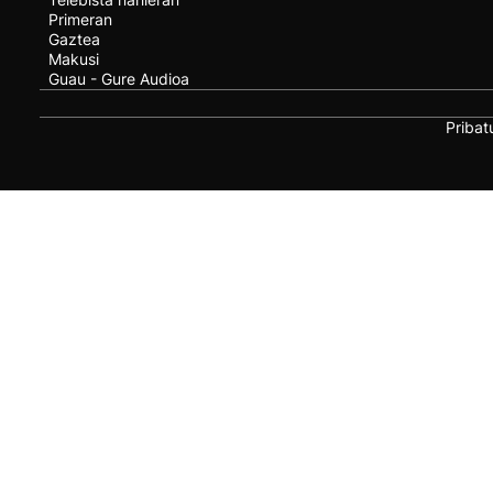
Primeran
Gaztea
Makusi
Guau - Gure Audioa
Pribat