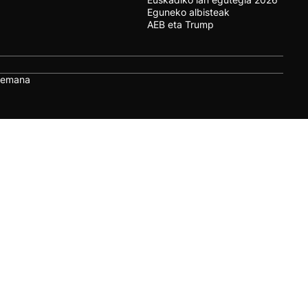
Eguneko albisteak
AEB eta Trump
remana