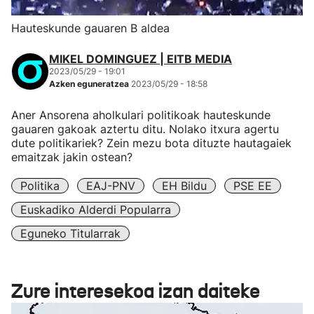
Hauteskunde gauaren B aldea
MIKEL DOMINGUEZ | EITB MEDIA
2023/05/29 - 19:01
Azken eguneratzea
2023/05/29 - 18:58
Aner Ansorena aholkulari politikoak hauteskunde
gauaren gakoak aztertu ditu. Nolako itxura agertu
dute politikariek? Zein mezu bota dituzte hautagaiek
emaitzak jakin ostean?
Politika
EAJ-PNV
EH Bildu
PSE EE
Euskadiko Alderdi Popularra
Eguneko Titularrak
Zure interesekoa izan daiteke