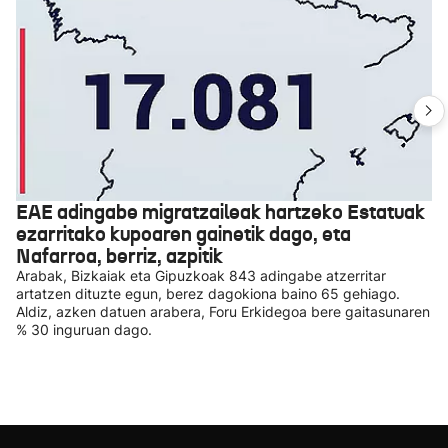
EAE adingabe migratzaileak hartzeko Estatuak
ezarritako kupoaren gainetik dago, eta
Nafarroa, berriz, azpitik
Arabak, Bizkaiak eta Gipuzkoak 843 adingabe atzerritar
artatzen dituzte egun, berez dagokiona baino 65 gehiago.
Aldiz, azken datuen arabera, Foru Erkidegoa bere gaitasunaren
% 30 inguruan dago.