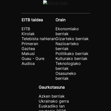
EITB taldea
Orain
EITB
Ekonomiako
Kirolak
berriak
Telebista nahieran
Gizarteko berriak
Primeran
Nazioarteko
Gaztea
berriak
Makusi
Politikako berriak
Guau - Gure
Kulturako berriak
Audioa
Teknologiako
berriak
Osasuneko
berriak
Gaurkotasuna
Azken berriak
Ukrainako gerra
Euskadiko lan