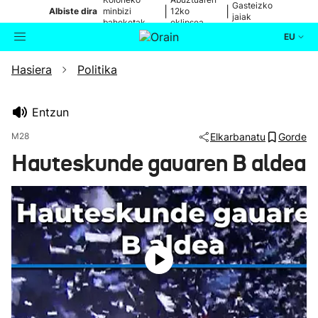
Gasteizko
|
|
Albiste dira
minbizi
12ko
jaiak
baheketak
eklipsea
EU
Hasiera
Politika
Aktualitatea
Bilatzailea
Politika
Entzun
M28
Elkarbanatu
Gorde
Kultura
Hauteskunde gauaren B aldea
Ikusmiran
Eguraldia