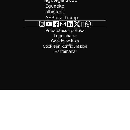
egutegia 2026
Eguneko
albisteak
AEB eta Trump
Pribatutasun politika
Lege oharra
Cookie politika
Cookieen konfigurazioa
Harremana