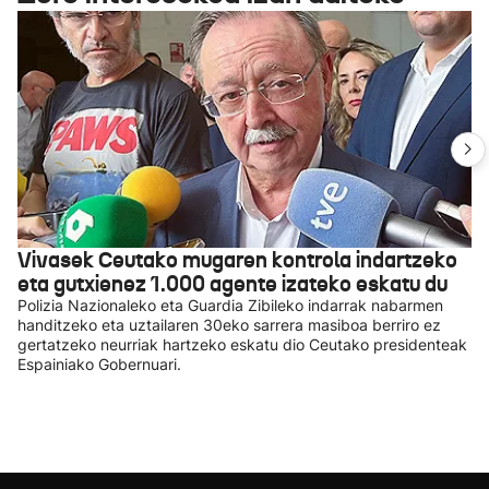
Vivasek Ceutako mugaren kontrola indartzeko
eta gutxienez 1.000 agente izateko eskatu du
Polizia Nazionaleko eta Guardia Zibileko indarrak nabarmen
handitzeko eta uztailaren 30eko sarrera masiboa berriro ez
gertatzeko neurriak hartzeko eskatu dio Ceutako presidenteak
Espainiako Gobernuari.