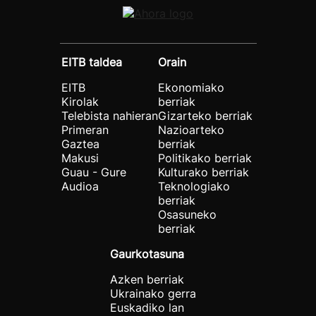
EITB taldea
Orain
EITB
Ekonomiako
Kirolak
berriak
Telebista nahieran
Gizarteko berriak
Primeran
Nazioarteko
Gaztea
berriak
Makusi
Politikako berriak
Guau - Gure
Kulturako berriak
Audioa
Teknologiako
berriak
Osasuneko
berriak
Gaurkotasuna
Azken berriak
Ukrainako gerra
Euskadiko lan