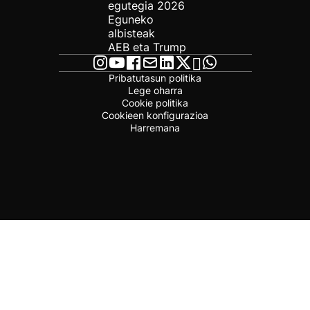
egutegia 2026
Eguneko
albisteak
AEB eta Trump
Pribatutasun politika
Lege oharra
Cookie politika
Cookieen konfigurazioa
Harremana