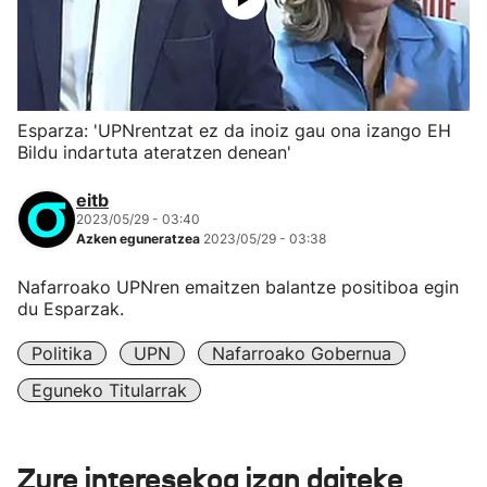
Esparza: 'UPNrentzat ez da inoiz gau ona izango EH
Bildu indartuta ateratzen denean'
eitb
2023/05/29 - 03:40
Azken eguneratzea
2023/05/29 - 03:38
Nafarroako UPNren emaitzen balantze positiboa egin
du Esparzak.
Politika
UPN
Nafarroako Gobernua
Eguneko Titularrak
Zure interesekoa izan daiteke