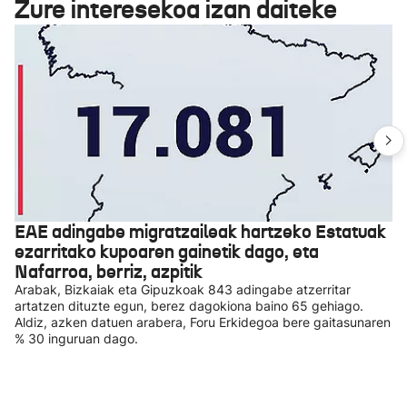
Zure interesekoa izan daiteke
EAE adingabe migratzaileak hartzeko Estatuak
ezarritako kupoaren gainetik dago, eta
Nafarroa, berriz, azpitik
Arabak, Bizkaiak eta Gipuzkoak 843 adingabe atzerritar
artatzen dituzte egun, berez dagokiona baino 65 gehiago.
Aldiz, azken datuen arabera, Foru Erkidegoa bere gaitasunaren
% 30 inguruan dago.