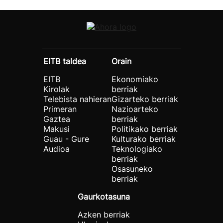
EITB taldea
Orain
EITB
Ekonomiako
Kirolak
berriak
Telebista nahieran
Gizarteko berriak
Primeran
Nazioarteko
Gaztea
berriak
Makusi
Politikako berriak
Guau - Gure
Kulturako berriak
Audioa
Teknologiako
berriak
Osasuneko
berriak
Gaurkotasuna
Azken berriak