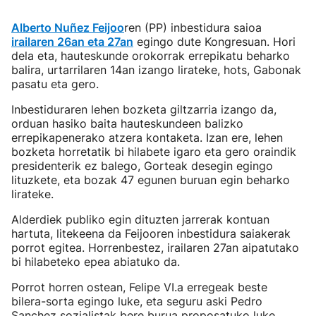
Alberto Nuñez Feijoo
ren (PP) inbestidura saioa
irailaren 26an eta 27an
egingo dute Kongresuan. Hori
dela eta, hauteskunde orokorrak errepikatu beharko
balira, urtarrilaren 14an izango lirateke, hots, Gabonak
pasatu eta gero.
Inbestiduraren lehen bozketa giltzarria izango da,
orduan hasiko baita hauteskundeen balizko
errepikapenerako atzera kontaketa. Izan ere, lehen
bozketa horretatik bi hilabete igaro eta gero oraindik
presidenterik ez balego, Gorteak desegin egingo
lituzkete, eta bozak 47 egunen buruan egin beharko
lirateke.
Alderdiek publiko egin dituzten jarrerak kontuan
hartuta, litekeena da Feijooren inbestidura saiakerak
porrot egitea. Horrenbestez, irailaren 27an aipatutako
bi hilabeteko epea abiatuko da.
Porrot horren ostean, Felipe VI.a erregeak beste
bilera-sorta egingo luke, eta seguru aski Pedro
Sanchez sozialistak bere burua proposatuko luke