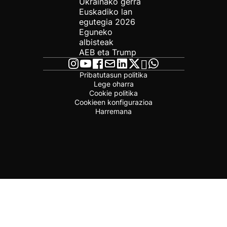
Ukrainako gerra
Euskadiko lan
egutegia 2026
Eguneko
albisteak
AEB eta Trump
Pribatutasun politika
Lege oharra
Cookie politika
Cookieen konfigurazioa
Harremana