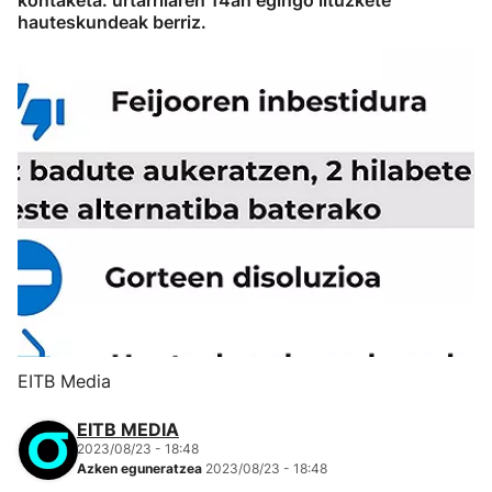
kontaketa: urtarrilaren 14an egingo lituzkete
hauteskundeak berriz.
EITB Media
EITB MEDIA
2023/08/23 - 18:48
Azken eguneratzea
2023/08/23 - 18:48