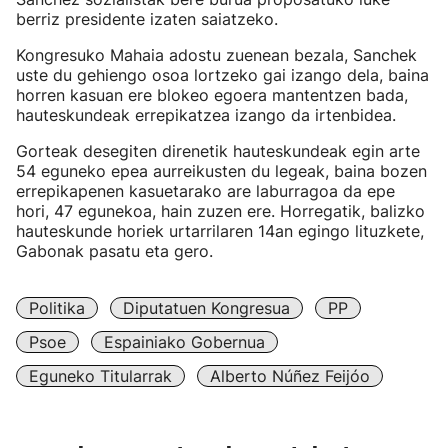
berriz presidente izaten saiatzeko.
Kongresuko Mahaia adostu zuenean bezala, Sanchek
uste du gehiengo osoa lortzeko gai izango dela, baina
horren kasuan ere blokeo egoera mantentzen bada,
hauteskundeak errepikatzea izango da irtenbidea.
Gorteak desegiten direnetik hauteskundeak egin arte
54 eguneko epea aurreikusten du legeak, baina bozen
errepikapenen kasuetarako are laburragoa da epe
hori, 47 egunekoa, hain zuzen ere. Horregatik, balizko
hauteskunde horiek urtarrilaren 14an egingo lituzkete,
Gabonak pasatu eta gero.
Politika
Diputatuen Kongresua
PP
Psoe
Espainiako Gobernua
Eguneko Titularrak
Alberto Núñez Feijóo