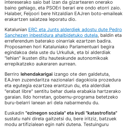
intereserako saio bat izan da gizartearen onerako
baino gehiago, eta PSOEri berari ere ondo etorri zaio.
Halaber, Feijoori bere hitzaldian EAJren boto-emaileak
erakartzen saiatzea leporatu dio.
Katalunian
ERC eta Junts alderdiek adostu dute Pedro
Sanchezen inbestidura ahalbidetuko dutela
, baldin eta
erreferendum baterako oinarriak ezartzen badira.
Proposamen hori Kataluniako Parlamentuari begira
egindakoa dela uste du Urkulluk, eta bi alderdiak
"lehian" ikusten ditu hauteskunde autonomikoak
errepikatzeko aukeraren aurrean.
Berriro
lehendakarigai
izango ote den galdetuta,
EAJren zuzendaritza nazionalari dagokiola prozedura
eta egutegia ezartzea erantzun du, eta alderdiak
"erabat libre" sentitu behar duela erabakia hartzerako
garaian. Ildo horretan, gobernu-programa betetzeko
buru-belarri lanean ari dela nabarmendu du.
Euskadin
"ezinegon soziala" eta irudi "katastrofista"
sustatu nahi direla gaitzetsi du, bere iritziz, batzuek
modu artifizialean egin nahi dutena. Testuinguru