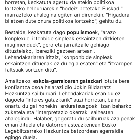
horretan, kezkatuta agertu da etekin politikoa
lortzeko helburuarekin "hodeiz betetako Euskadi"
marrazteko ahalegina egiten ari direnekin. "Higadura
bilatzen dute onura politikoa lortzeko", gehitu du.
Bestalde, kezkatuta dago
populismo
ek, "arazo
konplexuei irtenbide sinpleak eskaintzen dizkieten
mugimenduek", gero eta jarraitzaile gehiago
dituztelako, "bereziki gazteen artean".
Lehendakariaren iritziz, "konponbide sinpleak
eskaintzen dituenak ez du egia esaten" eta "itxaropen
faltsuak sortzen ditu".
Amaitzeko,
eskola-garraioaren gatazkari
lotuta bere
konfiantza osoa helarazi dio Jokin Bildarratz
Hezkuntza sailburuari. Lehendakariak esan du ez
dagoela "interes gatazkarik" auzi horretan, baina
onartu du gai honekin "arduratsuagoak" izan beharko
zuketela eta "interpretazio okerrak" saihesten
ahalegindu. Halaber, gogoratu du sailburuak azalpenak
eman dituela eta datorren asteazkenean Eusko
Legebiltzarreko Hezkuntza batzordean agerraldia
egingo duela.