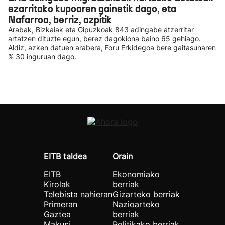
ezarritako kupoaren gainetik dago, eta
Nafarroa, berriz, azpitik
Arabak, Bizkaiak eta Gipuzkoak 843 adingabe atzerritar
artatzen dituzte egun, berez dagokiona baino 65 gehiago.
Aldiz, azken datuen arabera, Foru Erkidegoa bere gaitasunaren
% 30 inguruan dago.
EITB taldea
Orain
EITB
Ekonomiako
Kirolak
berriak
Telebista nahieran
Gizarteko berriak
Primeran
Nazioarteko
Gaztea
berriak
Makusi
Politikako berriak