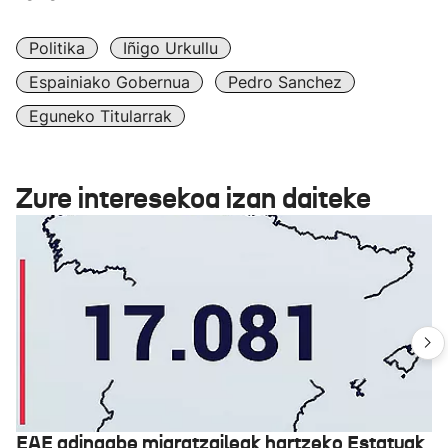
Politika
Iñigo Urkullu
Espainiako Gobernua
Pedro Sanchez
Eguneko Titularrak
Zure interesekoa izan daiteke
EAE adingabe migratzaileak hartzeko Estatuak