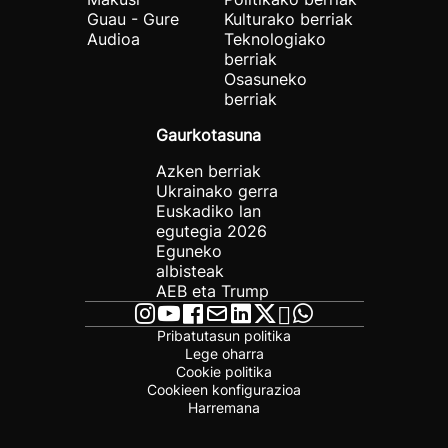
Guau - Gure
Kulturako berriak
Audioa
Teknologiako
berriak
Osasuneko
berriak
Gaurkotasuna
Azken berriak
Ukrainako gerra
Euskadiko lan
egutegia 2026
Eguneko
albisteak
AEB eta Trump
Pribatutasun politika
Lege oharra
Cookie politika
Cookieen konfigurazioa
Harremana