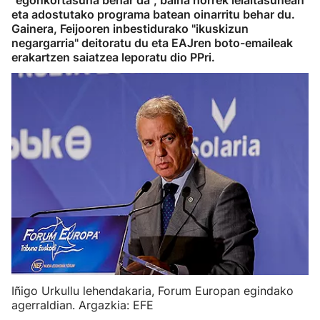
"egonkortasuna behar da", baina horrek leialtasunean
eta adostutako programa batean oinarritu behar du.
Gainera, Feijooren inbestidurako "ikuskizun
negargarria" deitoratu du eta EAJren boto-emaileak
erakartzen saiatzea leporatu dio PPri.
Iñigo Urkullu lehendakaria, Forum Europan egindako
agerraldian. Argazkia: EFE