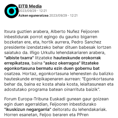
EITB Media
2023/09/29 - 12:21
Azken eguneratzea
2023/09/29 - 12:21
Itxura guztien arabera, Alberto Nuñez Feijooren
inbestidurak porrot egingo du gaurko bigarren
bozketan ere, eta, hortik aurrera, Pedro Sanchez
presidente izendatzeko behar dituen babesak lortzen
saiatuko da. Iñigo Urkullu lehendakariaren arabera,
"albiste txarra"
litzateke
hauteskunde orokorrak
errepikatzea
, baina
"askoz okerragoa" litzateke
egonkortasuna bermatu ezin duen gobernu bat
osatzea. Hortaz, egonkortasuna lehenesten du balizko
hauteskunde errepikapenaren aurrean: "Egonkortasuna
behar da, baina ez kosta ahala kosta, leialtasunean eta
adostutako programa batean oinarrituta baizik".
Forum Europa-Tribuna Euskadi gunean gaur goizean
egin duen agerraldian, Feijooren inbestidurako
"ikuskizun negargarria"
deitoratu du lehendakariak.
Horren esanetan, Feijoo beraren eta PPren