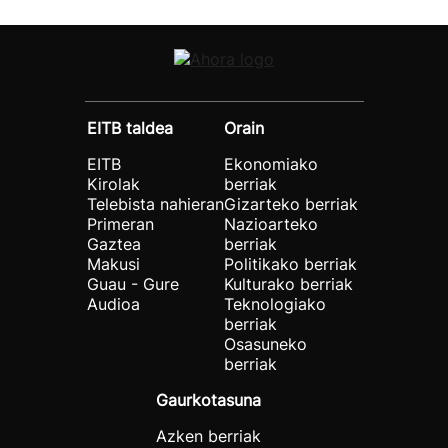
EITB taldea
Orain
EITB
Ekonomiako
Kirolak
berriak
Telebista nahieran
Gizarteko berriak
Primeran
Nazioarteko
Gaztea
berriak
Makusi
Politikako berriak
Guau - Gure
Kulturako berriak
Audioa
Teknologiako
berriak
Osasuneko
berriak
Gaurkotasuna
Azken berriak