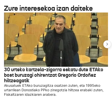
Zure interesekoa izan daiteke
30 urteko kartzela-zigorra eskatu dute ETAko
bost buruzagi ohirentzat Gregorio Ordoñez
hiltzeagatik
Akusatuek ETAko buruzagitza osatzen zuten, eta 1995eko
urtarrilean Donostiako PPko zinegotzia hiltzea erabaki zuten,
Fiskaltzaren idazkiaren arabera.