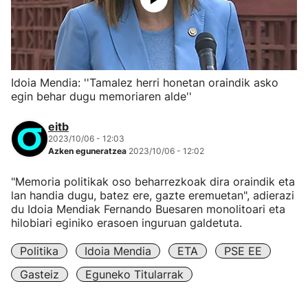
Idoia Mendia: ''Tamalez herri honetan oraindik asko
egin behar dugu memoriaren alde''
eitb
2023/10/06 - 12:03
Azken eguneratzea
2023/10/06 - 12:02
"Memoria politikak oso beharrezkoak dira oraindik eta
lan handia dugu, batez ere, gazte eremuetan", adierazi
du Idoia Mendiak Fernando Buesaren monolitoari eta
hilobiari eginiko erasoen inguruan galdetuta.
Politika
Idoia Mendia
ETA
PSE EE
Gasteiz
Eguneko Titularrak