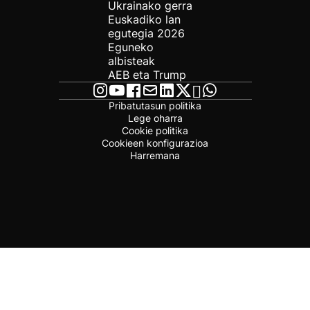
Ukrainako gerra
Euskadiko lan
egutegia 2026
Eguneko
albisteak
AEB eta Trump
Pribatutasun politika
Lege oharra
Cookie politika
Cookieen konfigurazioa
Harremana