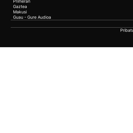
Primeran
Gaztea
Makusi
Guau - Gure Audioa
Pribat