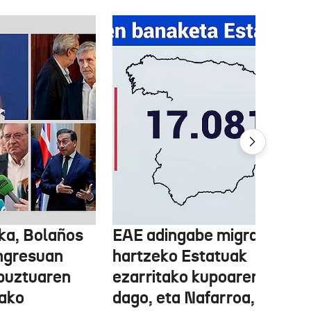
ka, Bolaños
EAE adingabe migratzailea
ngresuan
hartzeko Estatuak
abuztuaren
ezarritako kupoaren gainet
ako
dago, eta Nafarroa, berriz,