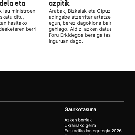
 dela eta
azpitik
 lau ministroen
Arabak, Bizkaiak eta Gipuzkoak 843
skatu ditu,
adingabe atzerritar artatzen dituzte
tan hasitako
egun, berez dagokiona baino 65
deaketaren berri
gehiago. Aldiz, azken datuen arabera,
Foru Erkidegoa bere gaitasunaren % 
inguruan dago.
Gaurkotasuna
Azken berriak
Ukrainako gerra
Euskadiko lan egutegia 2026