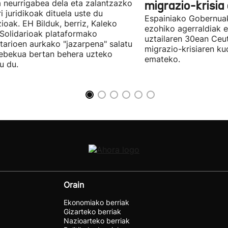
 neurrigabea dela eta zalantzazko
migrazio-krisia
ri juridikoak dituela uste du
Espainiako Gobernuak
zioak. EH Bilduk, berriz, Kaleko
ezohiko agerraldiak e
 Solidarioak plataformako
uztailaren 30ean Ceu
tarioen aurkako "jazarpena" salatu
migrazio-krisiaren ku
ebekua bertan behera uzteko
emateko.
u du.
Orain
Ekonomiako berriak
Gizarteko berriak
Nazioarteko berriak