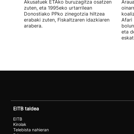
Akusatuek ETAko buruzagitza osatzen
Araua
zuten, eta 1995eko urtarrilean
oinar
Donostiako PPko zinegotzia hiltzea
koali
erabaki zuten, Fiskaltzaren idazkiaren
Afari
arabera.
bolun
eta d
eskat
EITB taldea
EITB
Kirolak
Telebista nahieran