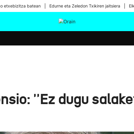
|
|
ko etxebizitza batean
Edurne eta Zeledon Txikiren jaitsiera
El
tura
Ikusmiran
Egural
Osasuna
Teknologia
sio: ''Ez dugu salake