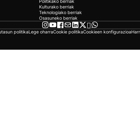
Politikako berriak
Kulturako berriak
Teknologiako berriak
Osasuneko berriak
utasun politika
Lege oharra
Cookie politika
Cookieen konfigurazioa
Har