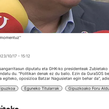
o momentuz''
23/10/17 - 15:12
angarritasun diputatu eta GHK-ko presidenteak Zubietako 
datu du. "Politikan denak ez du balio. Ezin da GuraSOS b
oa egiteko, oposizioa Batzar Nagusietan egin behar da", adie
ipuzkoa
Eguneko Titularrak
Gipuzkoako Foru Aldu