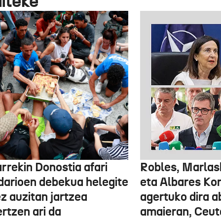
aiteke
rrekin Donostia afari
Robles, Marlas
idarioen debekua helegite
eta Albares Ko
z auzitan jartzea
agertuko dira 
rtzen ari da
amaieran, Ceut