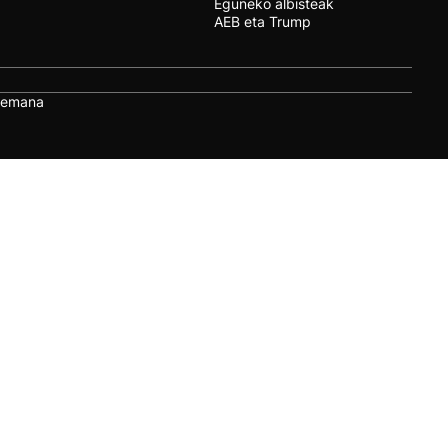
Eguneko albisteak
AEB eta Trump
remana