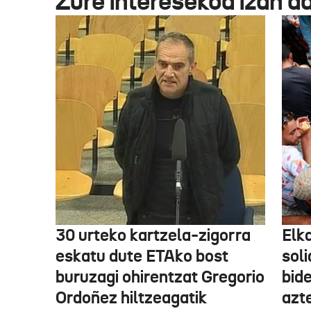
Zure interesekoa izan d
30 urteko kartzela-zigorra
Elka
eskatu dute ETAko bost
sol
buruzagi ohirentzat Gregorio
bide
Ordoñez hiltzeagatik
azte