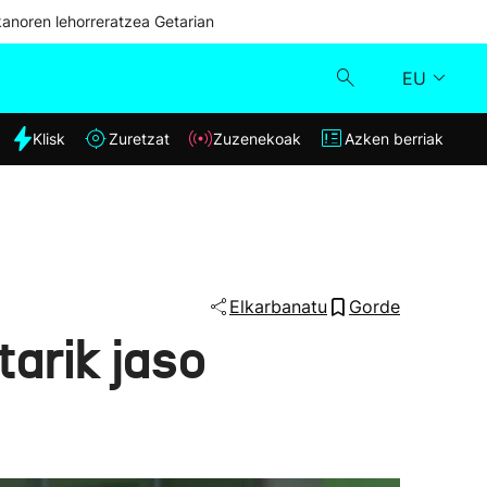
kanoren lehorreratzea Getarian
EU
dia
Klisk
Zuretzat
Zuzenekoak
Azken berriak
Klisk
Zuzenekoak
Zuretzat
Elkarbanatu
Gorde
tarik jaso
Azken berriak