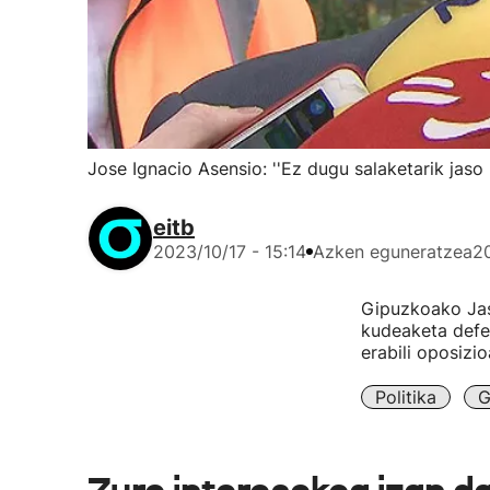
Jose Ignacio Asensio: ''Ez dugu salaketarik jas
eitb
2023/10/17 - 15:14
Azken eguneratzea
20
Gipuzkoako Jas
kudeaketa defen
erabili oposizi
Politika
G