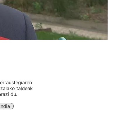
erraustegiaren
ezalako taldeak
razi du.
ndia