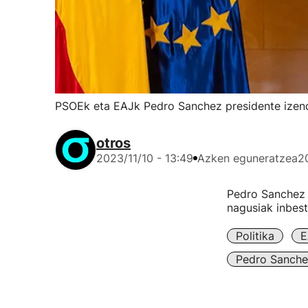
PSOEk eta EAJk Pedro Sanchez presidente izend
otros
2023/11/10 - 13:49
Azken eguneratzea
2
Pedro Sanchez 
nagusiak inbest
Politika
E
Pedro Sanche