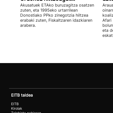
Akusatuek ETAko buruzagitza osatzen
Araua
zuten, eta 1995eko urtarrilean
oinar
Donostiako PPko zinegotzia hiltzea
koali
erabaki zuten, Fiskaltzaren idazkiaren
Afari
arabera.
bolun
eta d
eskat
EITB taldea
EITB
Kirolak
Telebista nahieran