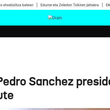
|
|
ko etxebizitza batean
Edurne eta Zeledon Txikiren jaitsiera
El
tura
Ikusmiran
Egural
Osasuna
Teknologia
edro Sanchez presid
ute