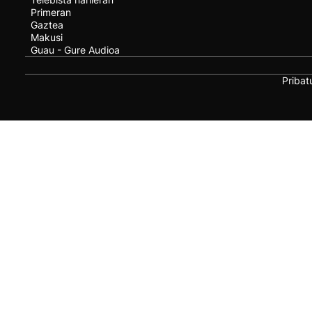
Primeran
Gaztea
Makusi
Guau - Gure Audioa
Pribat