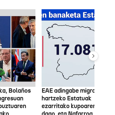
ka, Bolaños
EAE adingabe migratzailea
ngresuan
hartzeko Estatuak
abuztuaren
ezarritako kupoaren gainet
ako
dago, eta Nafarroa, berriz,