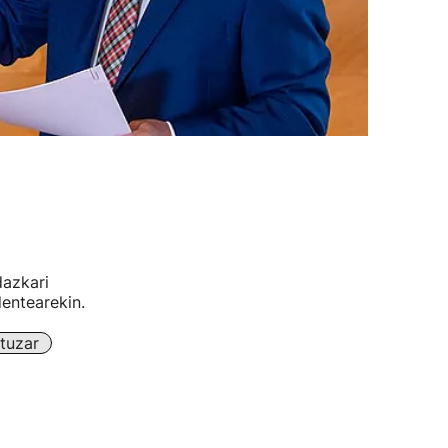
azkari
entearekin.
tuzar