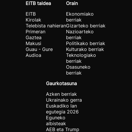
EITB taldea
Orain
EITB
Ekonomiako
Kirolak
berriak
Telebista nahieran
Gizarteko berriak
Primeran
Nazioarteko
Gaztea
berriak
Makusi
Politikako berriak
Guau - Gure
Kulturako berriak
Audioa
Teknologiako
berriak
Osasuneko
berriak
Gaurkotasuna
Azken berriak
Ukrainako gerra
Euskadiko lan
egutegia 2026
Eguneko
albisteak
AEB eta Trump