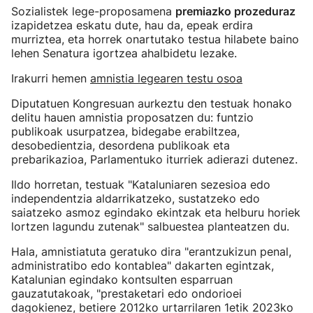
Sozialistek lege-proposamena
premiazko prozeduraz
izapidetzea eskatu dute, hau da, epeak erdira
murriztea, eta horrek onartutako testua hilabete baino
lehen Senatura igortzea ahalbidetu lezake.
Irakurri hemen
amnistia legearen testu osoa
Diputatuen Kongresuan aurkeztu den testuak honako
delitu hauen amnistia proposatzen du: funtzio
publikoak usurpatzea, bidegabe erabiltzea,
desobedientzia, desordena publikoak eta
prebarikazioa, Parlamentuko iturriek adierazi dutenez.
Ildo horretan, testuak "Kataluniaren sezesioa edo
independentzia aldarrikatzeko, sustatzeko edo
saiatzeko asmoz egindako ekintzak eta helburu horiek
lortzen lagundu zutenak" salbuestea planteatzen du.
Hala, amnistiatuta geratuko dira "erantzukizun penal,
administratibo edo kontablea" dakarten egintzak,
Katalunian egindako kontsulten esparruan
gauzatutakoak, "prestaketari edo ondorioei
dagokienez, betiere 2012ko urtarrilaren 1etik 2023ko