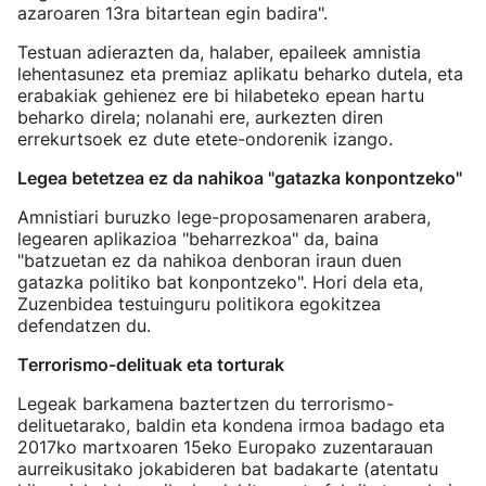
azaroaren 13ra bitartean egin badira".
Testuan adierazten da, halaber, epaileek amnistia
lehentasunez eta premiaz aplikatu beharko dutela, eta
erabakiak gehienez ere bi hilabeteko epean hartu
beharko direla; nolanahi ere, aurkezten diren
errekurtsoek ez dute etete-ondorenik izango.
Legea betetzea ez da nahikoa "gatazka konpontzeko"
Amnistiari buruzko lege-proposamenaren arabera,
legearen aplikazioa "beharrezkoa" da, baina
"batzuetan ez da nahikoa denboran iraun duen
gatazka politiko bat konpontzeko". Hori dela eta,
Zuzenbidea testuinguru politikora egokitzea
defendatzen du.
Terrorismo-delituak eta torturak
Legeak barkamena baztertzen du terrorismo-
delituetarako, baldin eta kondena irmoa badago eta
2017ko martxoaren 15eko Europako zuzentarauan
aurreikusitako jokabideren bat badakarte (atentatu