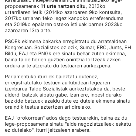
Kataluniako independentismoa amnistiatzeko lege-
proposamenak
11 urte hartzen ditu
, 2012ko
urtarrilaren 1etik (2014ko azaroaren 9ko kontsulta,
2017ko urriaren 1eko legez kanpoko erreferenduma
eta 2019ko epaiaren osteko istiluak barne) 2023ko
azaroaren 13ra arte.
PSOEk ekimena bakarka erregistratu du arratsaldean
Kongresuan. Sozialistek ez ezik, Sumar, ERC, Junts, EH
Bildu, EAJ eta BNGk ere sinatu behar zuten ekimena,
baina talde horien guztien oniritzia lortzeak azken
ordura arte atzeratu du testuaren aurkezpena.
Parlamentuko iturriek baieztatu dutenez,
erregistratutako testuen aurkibidean legearen
izenburua Talde Sozialistak aurkeztutakoa da, beste
alderdi batzuk aipatu gabe. Izan ere, inbestidurako
bazkide batzuek azaldu dute ez dutela ekimena sinatu
oraindik testua aztertzen ari direlako.
EAJ "orokorrean" ados dago testuarekin, baina ez du
lege-proposamena sinatu "alde negoziatzaileek eskatu
ez dutelako", iturri jeltzaleen arabera.