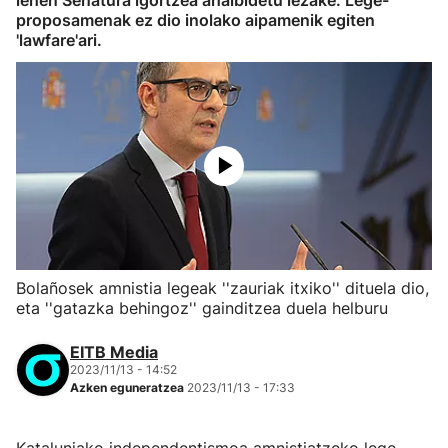
lehen Senatura igortzea ahalbidetu lezake. Lege-
proposamenak ez dio inolako aipamenik egiten
'lawfare'ari.
Bolañosek amnistia legeak ''zauriak itxiko'' dituela dio,
eta ''gatazka behingoz'' gainditzea duela helburu
EITB Media
2023/11/13 - 14:52
Azken eguneratzea
2023/11/13 - 17:33