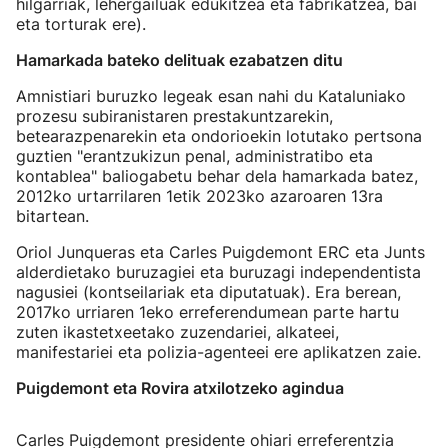
hilgarriak, lehergailuak edukitzea eta fabrikatzea, bai
eta torturak ere).
Hamarkada bateko delituak ezabatzen ditu
Amnistiari buruzko legeak esan nahi du Kataluniako
prozesu subiranistaren prestakuntzarekin,
betearazpenarekin eta ondorioekin lotutako pertsona
guztien "erantzukizun penal, administratibo eta
kontablea" baliogabetu behar dela hamarkada batez,
2012ko urtarrilaren 1etik 2023ko azaroaren 13ra
bitartean.
Oriol Junqueras eta Carles Puigdemont ERC eta Junts
alderdietako buruzagiei eta buruzagi independentista
nagusiei (kontseilariak eta diputatuak). Era berean,
2017ko urriaren 1eko erreferendumean parte hartu
zuten ikastetxeetako zuzendariei, alkateei,
manifestariei eta polizia-agenteei ere aplikatzen zaie.
Puigdemont eta Rovira atxilotzeko agindua
Carles Puigdemont presidente ohiari erreferentzia