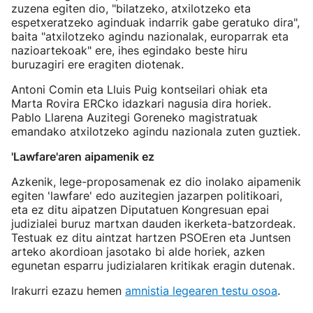
zuzena egiten dio, "bilatzeko, atxilotzeko eta
espetxeratzeko aginduak indarrik gabe geratuko dira",
baita "atxilotzeko agindu nazionalak, europarrak eta
nazioartekoak" ere, ihes egindako beste hiru
buruzagiri ere eragiten diotenak.
Antoni Comin eta Lluis Puig kontseilari ohiak eta
Marta Rovira ERCko idazkari nagusia dira horiek.
Pablo Llarena Auzitegi Goreneko magistratuak
emandako atxilotzeko agindu nazionala zuten guztiek.
'Lawfare'aren aipamenik ez
Azkenik, lege-proposamenak ez dio inolako aipamenik
egiten 'lawfare' edo auzitegien jazarpen politikoari,
eta ez ditu aipatzen Diputatuen Kongresuan epai
judizialei buruz martxan dauden ikerketa-batzordeak.
Testuak ez ditu aintzat hartzen PSOEren eta Juntsen
arteko akordioan jasotako bi alde horiek, azken
egunetan esparru judizialaren kritikak eragin dutenak.
Irakurri ezazu hemen
amnistia legearen testu osoa
.