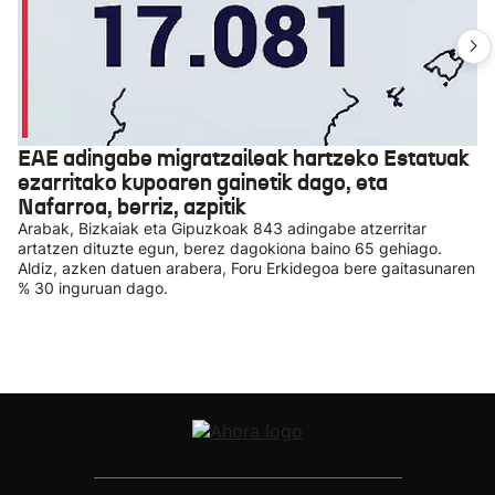
EAE adingabe migratzaileak hartzeko Estatuak
ezarritako kupoaren gainetik dago, eta
Nafarroa, berriz, azpitik
Arabak, Bizkaiak eta Gipuzkoak 843 adingabe atzerritar
artatzen dituzte egun, berez dagokiona baino 65 gehiago.
Aldiz, azken datuen arabera, Foru Erkidegoa bere gaitasunaren
% 30 inguruan dago.