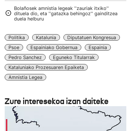
Bolañosek amnistia legeak ''zauriak itxiko''
dituela dio, eta ''gatazka behingoz'' gainditzea
duela helburu
Politika
Katalunia
Diputatuen Kongresua
Psoe
Espainiako Gobernua
Espainia
Pedro Sanchez
Eguneko Titularrak
Kataluniako Prozesuaren Epaiketa
Amnistia Legea
Zure interesekoa izan daiteke